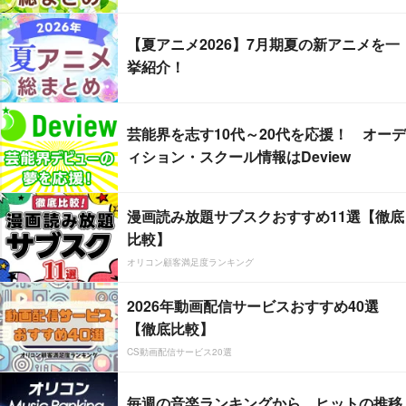
【夏アニメ2026】7月期夏の新アニメを一
挙紹介！
芸能界を志す10代～20代を応援！ オーデ
ィション・スクール情報はDeview
漫画読み放題サブスクおすすめ11選【徹底
比較】
オリコン顧客満足度ランキング
2026年動画配信サービスおすすめ40選
【徹底比較】
CS動画配信サービス20選
毎週の音楽ランキングから、ヒットの推移