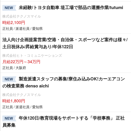
未経験/トヨタ自動車 堤工場で部品の運搬作業/tutumi
NEW
株式会社テクノスマイル
時給2,100円
正社員 / 派遣社員 / 愛知県
法人向け企画提案営業/空港・自治体・スポーツなど案件は様々/
土日祝休み/昇給賞与あり/年休122日
株式会社ヒト・コミュニケーションズ
月給22万円～34万円
正社員 / 大阪府
製造派遣スタッフの募集!寮住み込みOK!カーエアコン
NEW
の検査業務 denso aichi
株式会社テクノスマイル
時給1,800円
正社員 / 派遣社員 / 愛知県
年休120日/教育現場をサポートする「学校事務」 正社
NEW
員募集