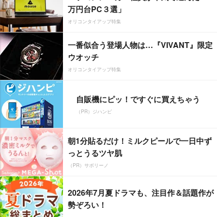
万円台PC３選」
オリコンタイアップ特集
一番似合う登場人物は…『VIVANT』限定
ウオッチ
オリコンタイアップ特集
自販機にピッ！ですぐに買えちゃう
（PR）ジハンピ
朝1分貼るだけ！ミルクピールで一日中ず
っとうるツヤ肌
（PR）サボリーノ
2026年7月夏ドラマも、注目作＆話題作が
勢ぞろい！