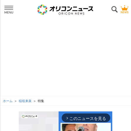
ホーム
稲垣来泉
特集
このニュースを見る
arrow_forward_ios