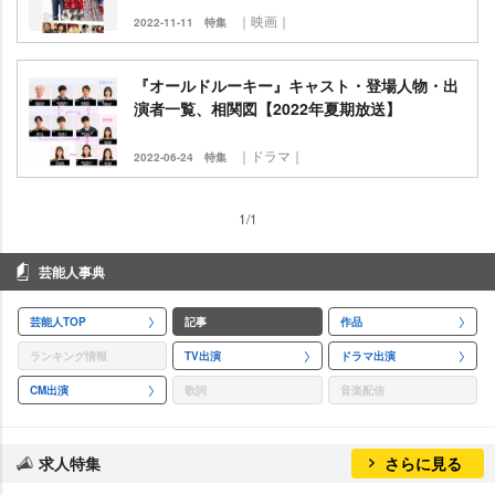
｜映画｜
2022-11-11
特集
『オールドルーキー』キャスト・登場人物・出
演者一覧、相関図【2022年夏期放送】
｜ドラマ｜
2022-06-24
特集
1/1
芸能人事典
芸能人TOP
記事
作品
ランキング情報
TV出演
ドラマ出演
CM出演
歌詞
音楽配信
求人特集
さらに見る