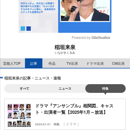
Powered by 
GliaStudios
稲垣来泉
M
いながきくるみ
u
t
芸能人TOP
記事
作品
TV出演
ドラマ出演
CM出演
e
稲垣来泉の記事・ニュース・速報
すべて
ニュース
特集
ドラマ『アンサンブル』相関図、キャス
ト・出演者一覧【2025年1月～放送】
｜ドラマ｜
2025-01-31
特集