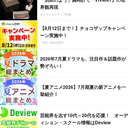
界観再現
オリコンタイアップ特集
【8月12日まで！】チョコザップキャンペ
ーン実施中！
（PR）chocoZAP
2026年7月夏ドラマも、注目作＆話題作が
勢ぞろい！
【夏アニメ2026】7月期夏の新アニメを一
挙紹介！
芸能界を志す10代～20代を応援！ オーデ
ィション・スクール情報はDeview