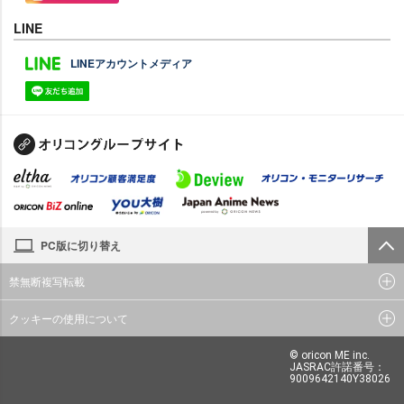
LINE
LINEアカウントメディア
PC版に切り替え
禁無断複写転載
クッキーの使用について
© oricon ME inc.
JASRAC許諾番号：
9009642140Y38026