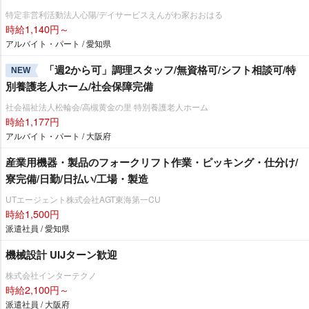
特定非営利活動法人心陽/デイサービスえんがわ家おおはる
時給1,140円～
アルバイト・パート / 愛知県
「週2から可」調理スタッフ/無資格可/シフト相談可/特
NEW
別養護老人ホーム/社会保障完備
社会福祉法人松輪会/高槻黄金の里 特別養護老人ホーム
時給1,177円
アルバイト・パート / 大阪府
産業用機器・製品のフォークリフト作業・ピッキング・仕分け/
寮完備/日勤/日払い/工場・製造
UTエージェント株式会社AGT東海第一CU
時給1,500円
派遣社員 / 愛知県
機械設計 UIJターン歓迎
株式会社インターテクノ
時給2,100円～
派遣社員 / 大阪府