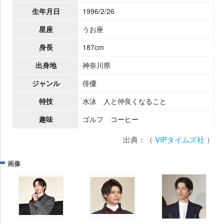
生年月日
1996/2/26
星座
うお座
身長
187cm
出身地
神奈川県
ジャンル
俳優
特技
水泳 人と仲良くなること
趣味
ゴルフ コーヒー
出典：（
VIPタイムズ社
）
画像