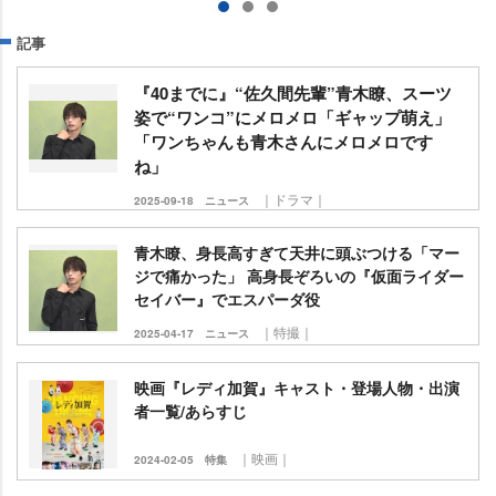
記事
『40までに』“佐久間先輩”青木瞭、スーツ
姿で“ワンコ”にメロメロ「ギャップ萌え」
「ワンちゃんも青木さんにメロメロです
ね」
｜ドラマ｜
2025-09-18
ニュース
青木瞭、身長高すぎて天井に頭ぶつける「マー
ジで痛かった」 高身長ぞろいの『仮面ライダー
セイバー』でエスパーダ役
｜特撮｜
2025-04-17
ニュース
映画『レディ加賀』キャスト・登場人物・出演
者一覧/あらすじ
｜映画｜
2024-02-05
特集