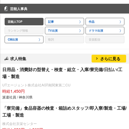
芸能人事典
芸能人TOP
記事
作品
ランキング情報
TV出演
ドラマ出演
CM出演
歌詞
音楽配信
求人特集
さらに見る
日用品・消費財の型替え・検査・組立・入庫/寮完備/日払い/工
場・製造
UTエージェント株式会社AGT南関東第二CU
時給1,450円
派遣社員 / 神奈川県
「寮完備」食品容器の検査・箱詰めスタッフ/即入寮/製造・工場/
工場・製造
株式会社京栄センター