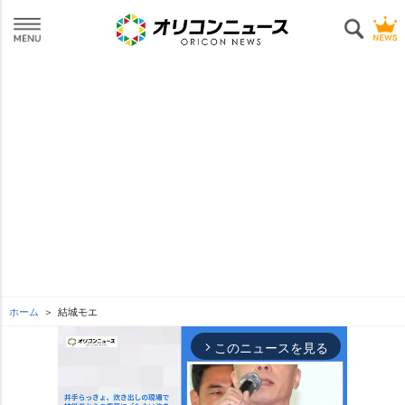
ホーム
結城モエ
このニュースを見る
arrow_forward_ios