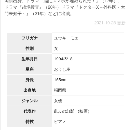
岡県出身。ドラマ『脳にスマホが埋められた！』（17年）、
ドラマ『越境捜査』（20年）ドラマ『ドクターX～外科医・大
門未知子～』（21年）などに出演。
2021-10-28 更新
フリガナ
ユウキ モエ
性別
女
生年月日
1994/5/18
星座
おうし座
身長
165cm
出身地
福岡県
ジャンル
女優
代表作
乱歩の幻影 （映画）
特技
ピアノ