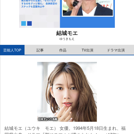
結城モエ
ゆうきもえ
M
芸能人TOP
記事
作品
TV出演
ドラマ出演
u
t
e
結城モエ（ユウキ モエ） 女優。1994年5月18日生まれ、福