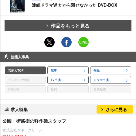
連続ドラマW だから殺せなかった DVD-BOX
作品をもっと見る
芸能人事典
芸能人TOP
記事
作品
ランキング情報
TV出演
ドラマ出演
CM出演
歌詞
音楽配信
求人特集
さらに見る
公園・街路樹の軽作業スタッフ
株式会社ユキ・グリーン