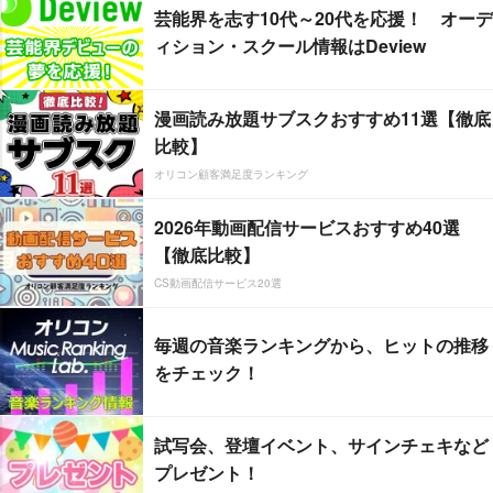
芸能界を志す10代～20代を応援！ オーデ
ィション・スクール情報はDeview
漫画読み放題サブスクおすすめ11選【徹底
比較】
オリコン顧客満足度ランキング
2026年動画配信サービスおすすめ40選
【徹底比較】
CS動画配信サービス20選
毎週の音楽ランキングから、ヒットの推移
をチェック！
試写会、登壇イベント、サインチェキなど
プレゼント！