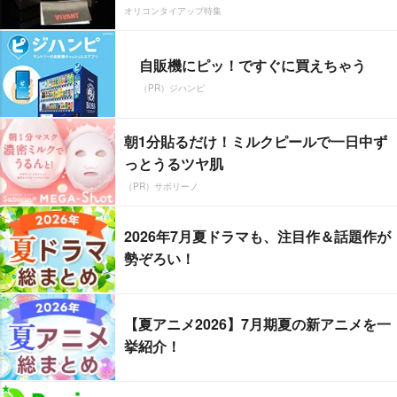
オリコンタイアップ特集
自販機にピッ！ですぐに買えちゃう
（PR）ジハンピ
朝1分貼るだけ！ミルクピールで一日中ず
っとうるツヤ肌
（PR）サボリーノ
2026年7月夏ドラマも、注目作＆話題作が
勢ぞろい！
【夏アニメ2026】7月期夏の新アニメを一
挙紹介！