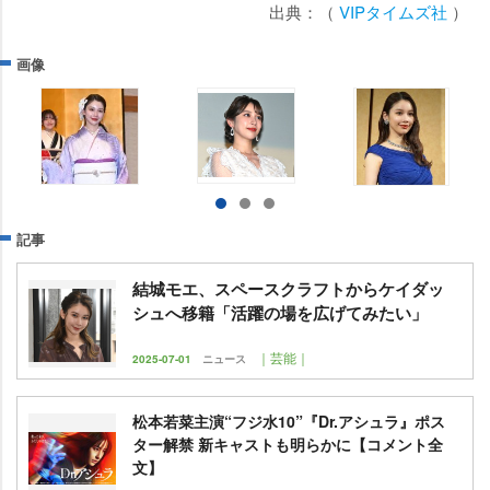
出典：（
VIPタイムズ社
）
画像
記事
結城モエ、スペースクラフトからケイダッ
シュへ移籍「活躍の場を広げてみたい」
｜芸能｜
2025-07-01
ニュース
松本若菜主演“フジ水10”『Dr.アシュラ』ポス
ター解禁 新キャストも明らかに【コメント全
文】