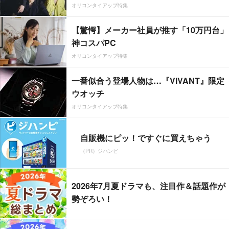
オリコンタイアップ特集
【驚愕】メーカー社員が推す「10万円台」
神コスパPC
オリコンタイアップ特集
一番似合う登場人物は…『VIVANT』限定
ウオッチ
オリコンタイアップ特集
自販機にピッ！ですぐに買えちゃう
（PR）ジハンピ
2026年7月夏ドラマも、注目作＆話題作が
勢ぞろい！