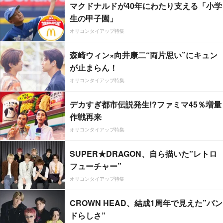
マクドナルドが40年にわたり支える「小学
生の甲子園」
オリコンタイアップ特集
森崎ウィン×向井康二“両片思い”にキュン
が止まらん！
オリコンタイアップ特集
デカすぎ都市伝説発生!?ファミマ45％増量
作戦再来
オリコンタイアップ特集
SUPER★DRAGON、自ら描いた”レトロ
フューチャー”
オリコンタイアップ特集
CROWN HEAD、結成1周年で見えた”バン
ドらしさ”