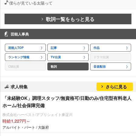
僕らが見ている太陽って
歌詞一覧をもっと見る
芸能人事典
芸能人TOP
記事
作品
ランキング情報
TV出演
ドラマ出演
CM出演
歌詞
音楽配信
求人特集
さらに見る
「未経験OK」調理スタッフ/無資格可/日勤のみ/住宅型有料老人
ホーム/社会保障完備
株式会社ハーベスト/アプリシェイト東淀川
時給1,227円～
アルバイト・パート / 大阪府