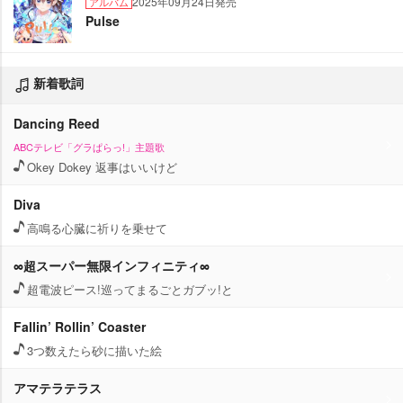
2025年09月24日発売
アルバム
Pulse
新着歌詞
Dancing Reed
ABCテレビ「グラぱらっ!」主題歌
Okey Dokey 返事はいいけど
Diva
高鳴る心臓に祈りを乗せて
∞超スーパー無限インフィニティ∞
超電波ピース!巡ってまるごとガブッ!と
Fallin’ Rollin’ Coaster
3つ数えたら砂に描いた絵
アマテラテラス