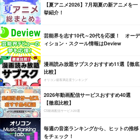
【夏アニメ2026】7月期夏の新アニメを一
挙紹介！
芸能界を志す10代～20代を応援！ オーデ
ィション・スクール情報はDeview
漫画読み放題サブスクおすすめ11選【徹底
比較】
オリコン顧客満足度ランキング
2026年動画配信サービスおすすめ40選
【徹底比較】
CS動画配信サービス20選
毎週の音楽ランキングから、ヒットの推移
をチェック！