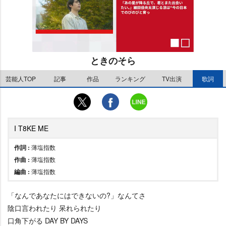
ときのそら
芸能人TOP
記事
作品
ランキング
TV出演
歌詞
M
u
t
e
I T8KE ME
作詞 :
薄塩指数
作曲 :
薄塩指数
編曲 :
薄塩指数
「なんであなたにはできないの?」なんてさ
陰口言われたり 呆れられたり
口角下がる DAY BY DAYS