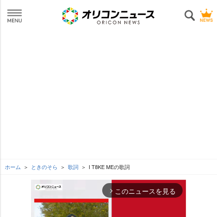
ホーム
ときのそら
歌詞
I T8KE MEの歌詞
このニュースを見る
arrow_forward_ios