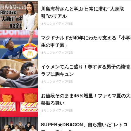
川島海荷さんと学ぶ 日常に潜む“人身取
引”のリアル
オリコンタイアップ特集
マクドナルドが40年にわたり支える「小学
生の甲子園」
オリコンタイアップ特集
イケメンてんこ盛り！尊すぎる男子の純情
ラブに胸キュン
オリコンタイアップ特集
お値段そのまま45％増量！ファミマ夏の大
盤振る舞い
オリコンタイアップ特集
SUPER★DRAGON、自ら描いた”レトロ