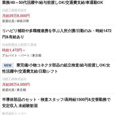
業務/40～50代活躍中/給与前渡しOK/交通費支給/車通勤OK
日総工産株式会社
月給29万8,000円
派遣社員 / 神奈川県
リハビリ補助や多職種連携を学ぶ入所介護/日勤のみ・時給1472
円&有給あり
社会医療法人財団 仁医会
時給1,472円～
アルバイト・パート / 東京都
寮完備/小物コネクタ部品の組立検査/給与前渡しOK/女
NEW
性活躍中/交通費支給/日勤シフト
日総工産株式会社
月給26万4,000円
派遣社員 / 東京都
半導体部品のセット・検査スタッフ/高時給1500円&交替勤務で
安定収入 未経験歓迎
株式会社トーコー