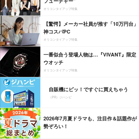
フューチャー”
オリコンタイアップ特集
【驚愕】メーカー社員が推す「10万円台」
神コスパPC
オリコンタイアップ特集
一番似合う登場人物は…『VIVANT』限定
ウオッチ
オリコンタイアップ特集
自販機にピッ！ですぐに買えちゃう
（PR）ジハンピ
2026年7月夏ドラマも、注目作＆話題作が
勢ぞろい！