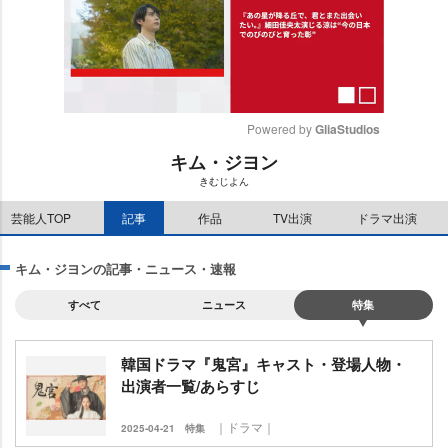
Powered by 
GliaStudios
キム・ジヨン
M
きむじよん
u
t
芸能人TOP
記事
作品
TV出演
ドラマ出演
e
キム・ジヨンの記事・ニュース・速報
すべて
ニュース
特集
韓国ドラマ『鬼宮』キャスト・登場人物・
出演者一覧/あらすじ
｜ドラマ｜
2025-04-21
特集