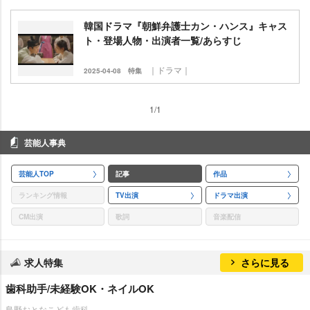
韓国ドラマ『朝鮮弁護士カン・ハンス』キャス
ト・登場人物・出演者一覧/あらすじ
｜ドラマ｜
2025-04-08
特集
1/1
芸能人事典
芸能人TOP
記事
作品
ランキング情報
TV出演
ドラマ出演
CM出演
歌詞
音楽配信
求人特集
さらに見る
歯科助手/未経験OK・ネイルOK
島野おとなこども歯科