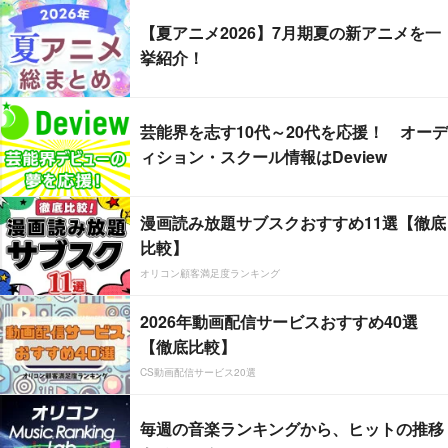
【夏アニメ2026】7月期夏の新アニメを一
挙紹介！
芸能界を志す10代～20代を応援！ オーデ
ィション・スクール情報はDeview
漫画読み放題サブスクおすすめ11選【徹底
比較】
オリコン顧客満足度ランキング
2026年動画配信サービスおすすめ40選
【徹底比較】
CS動画配信サービス20選
毎週の音楽ランキングから、ヒットの推移