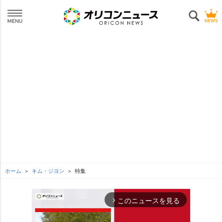
ホーム
キム・ジヨン
特集
このニュースを見る
arrow_forward_ios