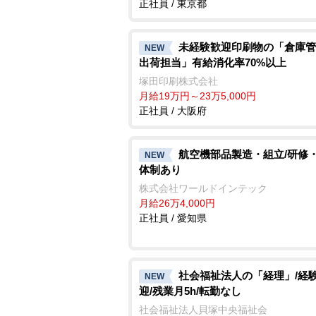
正社員 / 東京都
未経験歓迎印刷物の「倉庫管
NEW
出荷担当」有給消化率70%以上
塚田印刷株式会社
月給19万円～23万5,000円
正社員 / 大阪府
航空機部品製造・組立/研修
NEW
体制あり
株式会社ワールドインテック
月給26万4,000円
正社員 / 愛知県
社会福祉法人の「経理」/経
NEW
迎/残業月5h/転勤なし
社会福祉法人貝塚中央福祉会