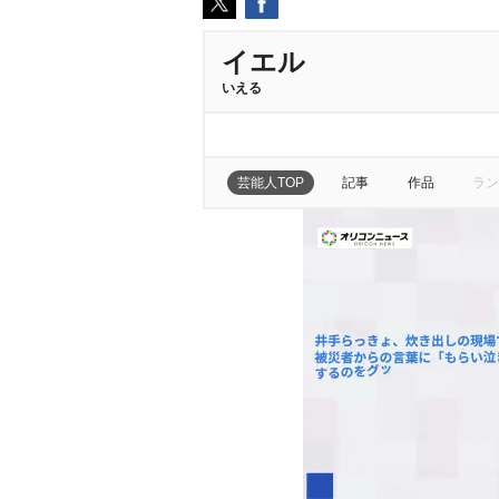
イエル
いえる
芸能人TOP
記事
作品
ラン