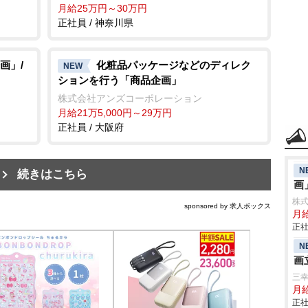
月給25万円～30万円
正社員 / 神奈川県
画」/
化粧品パッケージなどのディレク
NEW
ションを行う「商品企画」
株式会社アンズコーポレーション
月給21万5,000円～29万円
正社員 / 大阪府
N
続きはこちら
画
株
sponsored by 求人ボックス
月
正社
N
画
三
月
正社