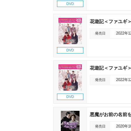
DVD
花遊記＜ファユギ＞韓
発売日
2022年
DVD
花遊記＜ファユギ＞韓
発売日
2022年
DVD
悪魔がお前の名前を呼
発売日
2020年