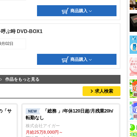
商品購入
ぶ時 DVD-BOX1
09月02日
商品購入
作品をもっと見る
求人検索
の「サ
「総務 」/年休120日超/月残業20h/
NEW
転勤なし
株式会社アイガー
月給25万8,000円～