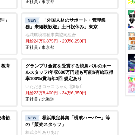
正社員 / 東京都
理」
「外国人材のサポート・管理業
NEW
務」未経験歓迎」土日祝休み」東京
地域環境福祉事業協同組合
月給24万6,875円～29万6,250円
正社員 / 東京都
・教育
グランプリ金賞を受賞する焼鳥バルのホー
ルスタッフ/年収600万円超も可能!/有給取得
率100%/賞与年3回 規定あり
いただきコッコちゃん 北8条店
月給23万8,400円～34万6,350円
正社員 / 北海道
験者歓
横浜限定募集「横濱ハーバー」等
NEW
の「販売スタッフ」
株式会社ありあけ