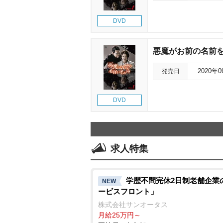
DVD
悪魔がお前の名前を呼
発売日
2020年
DVD
求人特集
学歴不問完休2日制老舗企業
NEW
ービスフロント」
株式会社サンオータス
月給25万円～