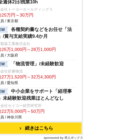
全週休2日/残業10h
式会社トーヨーホールディングス
給25万円～30万円
員 / 東京都
各種契約書などをお任せ「法
EW
」/賞与支給実績9.4か月
野製薬工業株式会社
25万1,000円～28万1,000円
員 / 大阪府
「物流管理」/未経験歓迎
EW
式会社折兼物流
27万1,520円～32万4,300円
員 / 愛知県
中小企業をサポート「経理事
EW
」未経験歓迎残業ほとんどなし
限会社セイコー経営研究所
22万5,000円～50万円
員 / 神奈川県
続きはこちら
sponsored by 求人ボックス