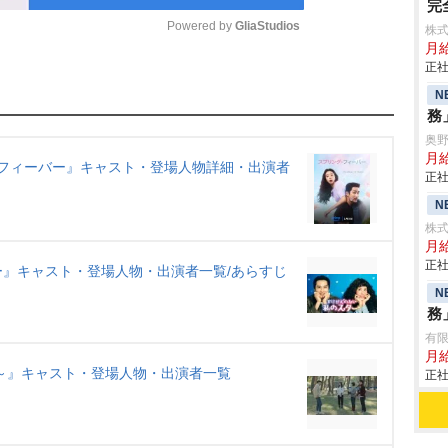
完
Powered by 
GliaStudios
株
月
正社
M
N
u
務
t
奥
月給
e
ング・フィーバー』キャスト・登場人物詳細・出演者
正社
N
株
月給
正社
』キャスト・登場人物・出演者一覧/あらすじ
N
務
有
月給
ve～』キャスト・登場人物・出演者一覧
正社