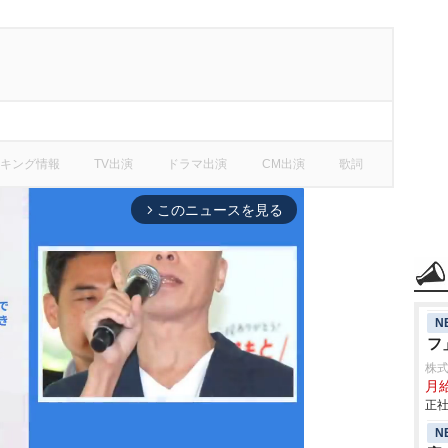
キング情報
TV出演
ドラマ出演
CM出演
歌詞
このニュースを見る
arrow_forward_ios
N
フ
株式
月給
正社
N