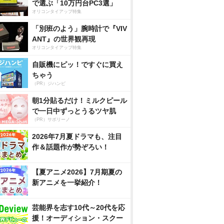
で選ぶ「10万円台PC3選」
オリコンタイアップ特集
「別班のよう」腕時計で『VIV
ANT』の世界観再現
オリコンタイアップ特集
自販機にピッ！ですぐに買え
ちゃう
（PR）ジハンピ
朝1分貼るだけ！ミルクピール
で一日中ずっとうるツヤ肌
（PR）サボリーノ
2026年7月夏ドラマも、注目
作＆話題作が勢ぞろい！
【夏アニメ2026】7月期夏の
新アニメを一挙紹介！
芸能界を志す10代～20代を応
援！オーディション・スクー