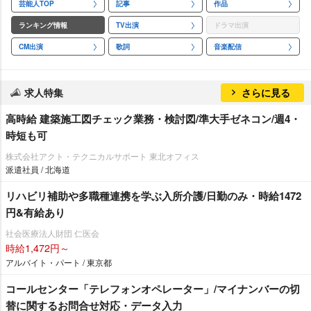
芸能人TOP
記事
作品
ランキング情報
TV出演
ドラマ出演
CM出演
歌詞
音楽配信
求人特集
さらに見る
高時給 建築施工図チェック業務・検討図/準大手ゼネコン/週4・
時短も可
株式会社アクト・テクニカルサポート 東北オフィス
派遣社員 / 北海道
リハビリ補助や多職種連携を学ぶ入所介護/日勤のみ・時給1472
円&有給あり
社会医療法人財団 仁医会
時給1,472円～
アルバイト・パート / 東京都
コールセンター「テレフォンオペレーター」/マイナンバーの切
替に関するお問合せ対応・データ入力