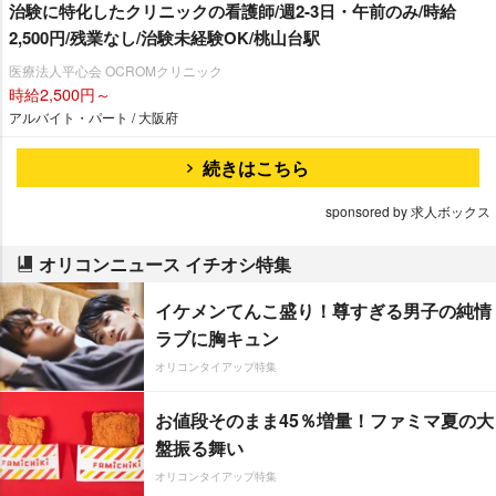
治験に特化したクリニックの看護師/週2-3日・午前のみ/時給
2,500円/残業なし/治験未経験OK/桃山台駅
医療法人平心会 OCROMクリニック
時給2,500円～
アルバイト・パート / 大阪府
続きはこちら
sponsored by 求人ボックス
オリコンニュース イチオシ特集
イケメンてんこ盛り！尊すぎる男子の純情
ラブに胸キュン
オリコンタイアップ特集
お値段そのまま45％増量！ファミマ夏の大
盤振る舞い
オリコンタイアップ特集