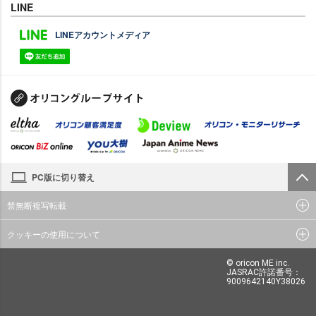
LINE
LINEアカウントメディア
PC版に切り替え
禁無断複写転載
クッキーの使用について
© oricon ME inc.
JASRAC許諾番号：
9009642140Y38026