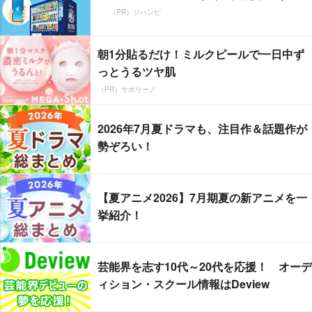
（PR）ジハンピ
朝1分貼るだけ！ミルクピールで一日中ず
っとうるツヤ肌
（PR）サボリーノ
2026年7月夏ドラマも、注目作＆話題作が
勢ぞろい！
【夏アニメ2026】7月期夏の新アニメを一
挙紹介！
芸能界を志す10代～20代を応援！ オーデ
ィション・スクール情報はDeview