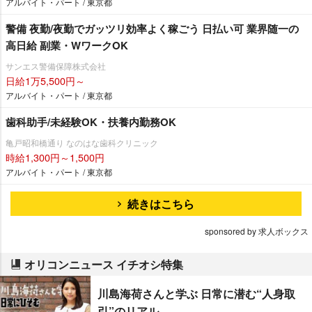
アルバイト・パート / 東京都
警備 夜勤/夜勤でガッツリ効率よく稼ごう 日払い可 業界随一の
高日給 副業・WワークOK
サンエス警備保障株式会社
日給1万5,500円～
アルバイト・パート / 東京都
歯科助手/未経験OK・扶養内勤務OK
亀戸昭和橋通り なのはな歯科クリニック
時給1,300円～1,500円
アルバイト・パート / 東京都
続きはこちら
sponsored by 求人ボックス
オリコンニュース イチオシ特集
川島海荷さんと学ぶ 日常に潜む“人身取
引”のリアル