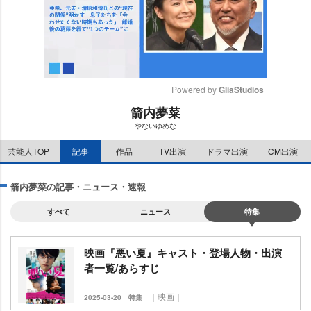
Powered by 
GliaStudios
箭内夢菜
M
ないゆめな
u
t
芸能人TOP
記事
作品
TV出演
ドラマ出演
CM出演
e
箭内夢菜の記事・ニュース・速報
すべて
ニュース
特集
映画『悪い夏』キャスト・登場人物・出演
者一覧/あらすじ
｜映画｜
2025-03-20
特集