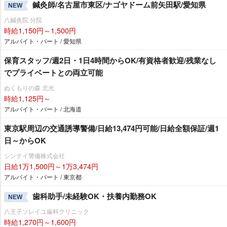
鍼灸師/名古屋市東区/ナゴヤドーム前矢田駅/愛知県
NEW
八鍼灸院 分院
時給1,150円～1,500円
アルバイト・パート / 愛知県
保育スタッフ/週2日・1日4時間からOK/有資格者歓迎/残業なし
でプライベートとの両立可能
ぬくもりの森 北光
時給1,125円～
アルバイト・パート / 北海道
東京駅周辺の交通誘導警備/日給13,474円可能/日給全額保証/週1
日～からOK
シンテイ警備株式会社
日給1万1,500円～1万3,474円
アルバイト・パート / 東京都
歯科助手/未経験OK・扶養内勤務OK
NEW
八王子ソレイユ歯科クリニック
時給1,270円～1,600円