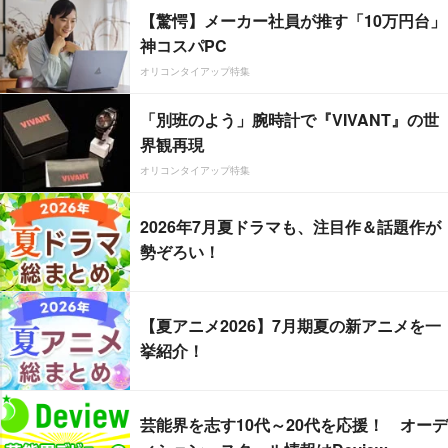
【驚愕】メーカー社員が推す「10万円台」
神コスパPC
オリコンタイアップ特集
「別班のよう」腕時計で『VIVANT』の世
界観再現
オリコンタイアップ特集
2026年7月夏ドラマも、注目作＆話題作が
勢ぞろい！
【夏アニメ2026】7月期夏の新アニメを一
挙紹介！
芸能界を志す10代～20代を応援！ オーデ