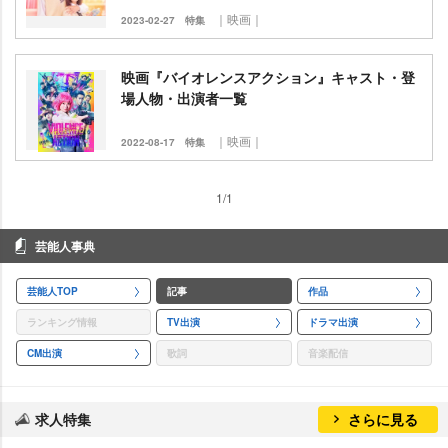
｜映画｜
2023-02-27
特集
映画『バイオレンスアクション』キャスト・登
場人物・出演者一覧
｜映画｜
2022-08-17
特集
1/1
芸能人事典
芸能人TOP
記事
作品
ランキング情報
TV出演
ドラマ出演
CM出演
歌詞
音楽配信
求人特集
さらに見る