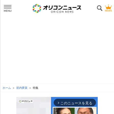
ホーム
箭内夢菜
特集
このニュースを見る
arrow_forward_ios