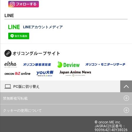
LINE
LINEアカウントメディア
PC版に切り替え
禁無断複写転載
クッキーの使用について
© oricon ME inc.
JASRAC許諾番号：
9009642140Y38026