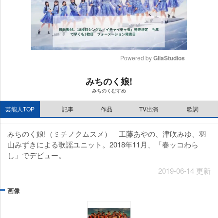
Powered by 
GliaStudios
M
みちのく娘!
u
みちのくむすめ
t
e
芸能人TOP
記事
作品
TV出演
歌詞
みちのく娘!（ミチノクムスメ） 工藤あやの、津吹みゆ、羽
山みずきによる歌謡ユニット。2018年11月、「春ッコわら
し」でデビュー。
2019-06-14 更新
画像