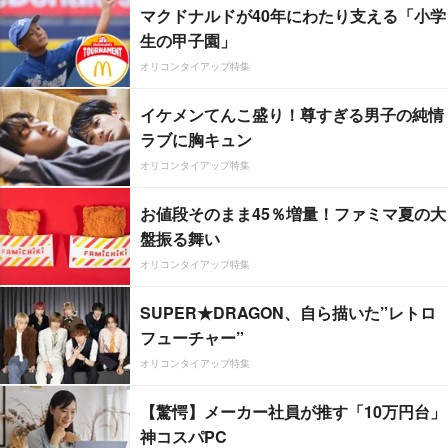
マクドナルドが40年にわたり支える「小学
生の甲子園」
オリコンタイアップ特集
イケメンてんこ盛り！尊すぎる男子の純情
ラブに胸キュン
オリコンタイアップ特集
お値段そのまま45％増量！ファミマ夏の大
盤振る舞い
オリコンタイアップ特集
SUPER★DRAGON、自ら描いた”レトロ
フューチャー”
オリコンタイアップ特集
【驚愕】メーカー社員が推す「10万円台」
神コスパPC