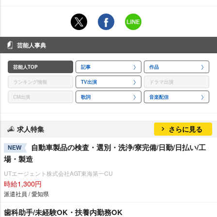
芸能人事典
芸能人TOP
記事
作品
ランキング情報
TV出演
ドラマ出演
CM出演
歌詞
音楽配信
求人特集
さらに見る
自動車製品の検査・選別・洗浄/寮完備/日勤/日払い/工
NEW
場・製造
UTエージェント株式会社AGT東海第一CU
時給1,300円
派遣社員 / 愛知県
歯科助手/未経験OK・扶養内勤務OK