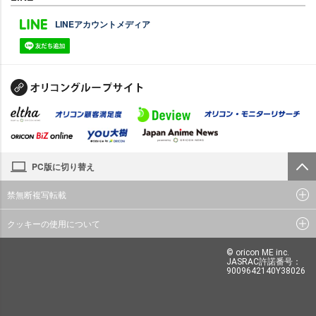
LINEアカウントメディア
PC版に切り替え
禁無断複写転載
クッキーの使用について
© oricon ME inc.
JASRAC許諾番号：
9009642140Y38026