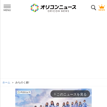
ホーム
みちのく娘!
このニュースを見る
arrow_forward_ios