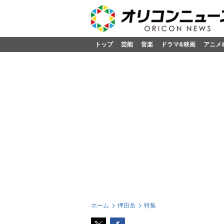
トップ
芸能
音楽
ドラマ&映画
アニメ
ホーム
押田岳
特集