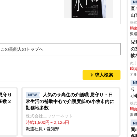
N
直
山
株
時給
派遣
児
の
この芸能人のトップへ
軟
ぬく
時給
求人検索
アル
N
り
見守り
人気のサ高住の介護職 見守り・日
NEW
小
数 2
常生活の補助中心で介護度低め/小牧市内に
株
勤務地多数
時給
派遣
株式会社ニッソーネット
時給1,500円～2,125円
N
派遣社員 / 愛知県
問
多