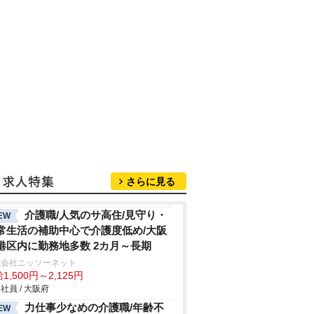
さらに見る
介護職/人気のサ高住/見守り・
EW
常生活の補助中心で介護度低め/大阪
港区内に勤務地多数 2カ月～長期
式会社ニッソーネット
1,500円～2,125円
社員 / 大阪府
力仕事少なめの介護職/年齢不
EW