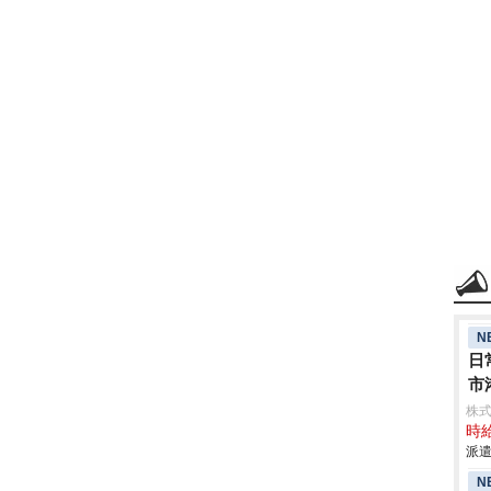
N
日
市
株
時給
派遣
N