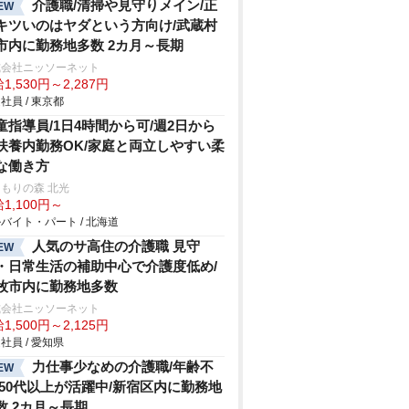
介護職/清掃や見守りメイン/正
EW
キツいのはヤダという方向け/武蔵村
市内に勤務地多数 2カ月～長期
式会社ニッソーネット
1,530円～2,287円
社員 / 東京都
童指導員/1日4時間から可/週2日から
扶養内勤務OK/家庭と両立しやすい柔
な働き方
もりの森 北光
1,100円～
バイト・パート / 北海道
人気のサ高住の介護職 見守
EW
・日常生活の補助中心で介護度低め/
牧市内に勤務地多数
式会社ニッソーネット
1,500円～2,125円
社員 / 愛知県
力仕事少なめの介護職/年齢不
EW
/50代以上が活躍中/新宿区内に勤務地
数 2カ月～長期