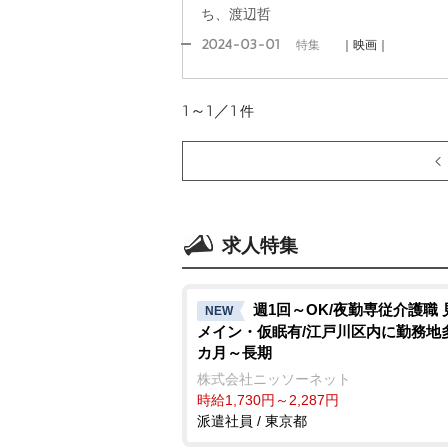
ち、渡辺哲
2024-03-01
特集
｜映画｜
1～1／1
件
求人特集
週1回～OK/夜勤専従介護職 
NEW
メイン・仮眠有/江戸川区内に勤務地多
カ月～長期
株式会社ニッソーネット
時給1,730円～2,287円
派遣社員 / 東京都