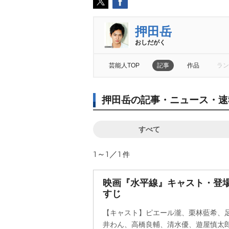
押田岳
おしだがく
芸能人TOP
記事
作品
ラン
押田岳の記事・ニュース・速
すべて
1～1／1
件
映画『水平線』キャスト・登場
すじ
【キャスト】ピエール瀧、栗林藍希、
井わん、高橋良輔、清水優、遊屋慎太