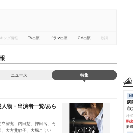
キング情報
TV出演
ドラマ出演
CM出演
歌詞
報
ニュース
特集
N
病
人物・出演者一覧/あら
市
株
時給
足立智充、内田慈、押田岳、円
派遣
郎、大方斐紗子、大堀こうい