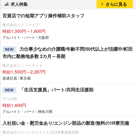
求人特集
さらに見る
百貨店での短期アプリ操作補助スタッフ
株式会社ハイファイブ
時給1,300円～1,600円
アルバイト・パート / 大阪府
力仕事少なめの介護職/年齢不問/50代以上が活躍中/町田
NEW
市内に勤務地多数 2カ月～長期
株式会社ニッソーネット
時給1,530円～2,287円
派遣社員 / 東京都
「生活支援員」パート/共同生活援助
NEW
ぞうの歌
時給1,400円
アルバイト・パート / 神奈川県
入社祝い金・慰労金あり/エンジン部品の製造/無料の1R寮完備
株式会社ジャパンクリエイト北日本事業統括部