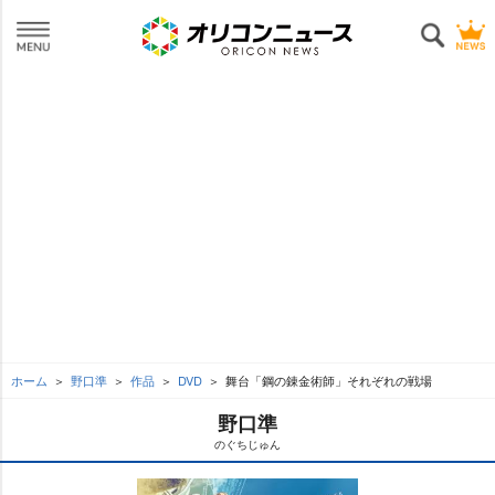
ホーム
野口準
作品
DVD
舞台「鋼の錬金術師」それぞれの戦場
野口準
のぐちじゅん