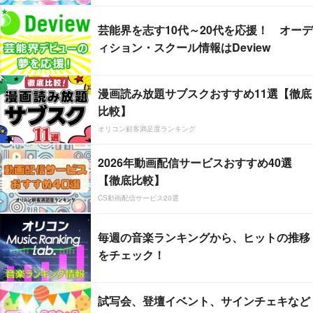
芸能界を志す10代～20代を応援！ オーデ
ィション・スクール情報はDeview
漫画読み放題サブスクおすすめ11選【徹底
比較】
オリコン顧客満足度ランキング
2026年動画配信サービスおすすめ40選
【徹底比較】
CS動画配信サービス20選
毎週の音楽ランキングから、ヒットの推移
をチェック！
試写会、登壇イベント、サインチェキなど