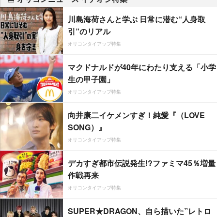
川島海荷さんと学ぶ 日常に潜む“人身取
引”のリアル
オリコンタイアップ特集
マクドナルドが40年にわたり支える「小学
生の甲子園」
オリコンタイアップ特集
向井康二イケメンすぎ！純愛『（LOVE
SONG）』
オリコンタイアップ特集
デカすぎ都市伝説発生!?ファミマ45％増量
作戦再来
オリコンタイアップ特集
SUPER★DRAGON、自ら描いた”レトロ