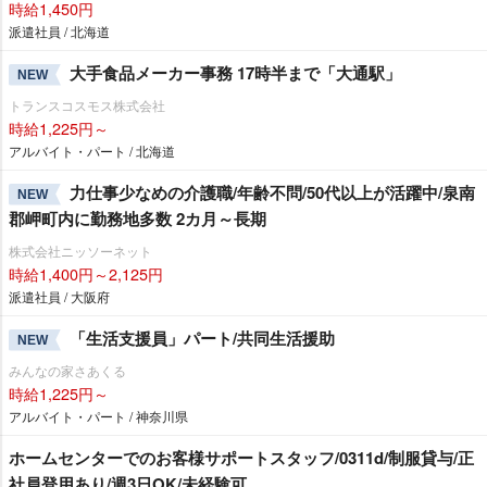
時給1,450円
派遣社員 / 北海道
大手食品メーカー事務 17時半まで「大通駅」
NEW
トランスコスモス株式会社
時給1,225円～
アルバイト・パート / 北海道
力仕事少なめの介護職/年齢不問/50代以上が活躍中/泉南
NEW
郡岬町内に勤務地多数 2カ月～長期
株式会社ニッソーネット
時給1,400円～2,125円
派遣社員 / 大阪府
「生活支援員」パート/共同生活援助
NEW
みんなの家さあくる
時給1,225円～
アルバイト・パート / 神奈川県
ホームセンターでのお客様サポートスタッフ/0311d/制服貸与/正
社員登用あり/週3日OK/未経験可