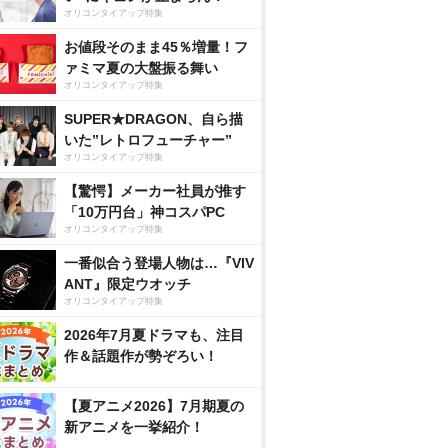
オリコンタイアップ特集
お値段そのまま45％増量！フ
ァミマ夏の大盤振る舞い
オリコンタイアップ特集
SUPER★DRAGON、自ら描
いた”レトロフューチャー”
オリコンタイアップ特集
【驚愕】メーカー社員が推す
「10万円台」神コスパPC
オリコンタイアップ特集
一番似合う登場人物は…『VIV
ANT』限定ウオッチ
オリコンタイアップ特集
2026年7月夏ドラマも、注目
作＆話題作が勢ぞろい！
【夏アニメ2026】7月期夏の
新アニメを一挙紹介！