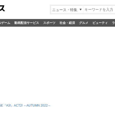
ニュース・特集
&ゲーム
動画配信サービス
スポーツ
社会・経済
グルメ
ビューティ
ラ
AGE『A3!』ACT2! ～AUTUMN 2022～