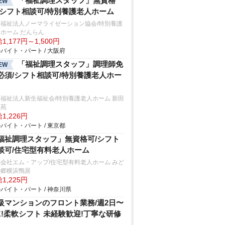
「福祉調理スタッフ」無資格
EW
/シフト相談可/特別養護老人ホーム
会福祉法人ノーマライゼーション協会/特別養護
ホーム だんらん
1,177円～1,500円
バイト・パート / 大阪府
「福祉調理スタッフ」調理師免
EW
必須/シフト相談可/特別養護老人ホー
福祉法人新生福祉会/特別養護老人ホーム 新田
生苑
1,226円
バイト・パート / 東京都
福祉調理スタッフ」無資格可/シフト
談可/住宅型有料老人ホーム
会社エム・アップ/住宅型有料老人ホーム みど
の郷横浜鴨居
1,225円
バイト・パート / 神奈川県
級マンションのフロント業務/週2⽇〜
K!柔軟シフト 未経験歓迎!丁寧な研修