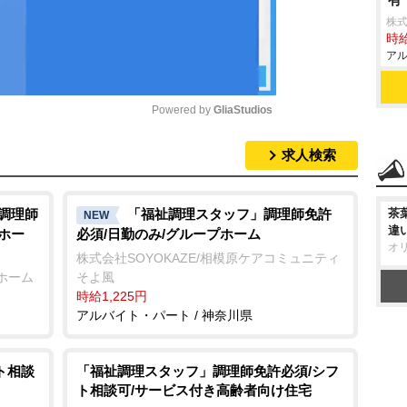
株
時給
アル
Powered by 
GliaStudios
求人検索
M
u
t
/調理師
「福祉調理スタッフ」調理師免許
茶
NEW
違
ホー
必須/日勤のみ/グループホーム
e
オ
株式会社SOYOKAZE/相模原ケアコミュニティ
ホーム
そよ風
時給1,225円
アルバイト・パート / 神奈川県
ト相談
「福祉調理スタッフ」調理師免許必須/シフ
ト相談可/サービス付き高齢者向け住宅