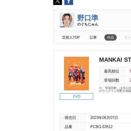
野口準
のぐちじゅん
芸能人TOP
記事
作品
ラン
MANKAI S
最高順位
登場回数
※「登場回数」は法人
のランクイン回数を掲
DVD
発売日
2023年06月07日
品番
PCBG-53512