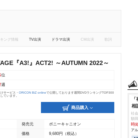
キング情報
TV出演
ドラマ出演
CM出演
歌詞
TAGE『A3!』ACT2! ～AUTUMN 2022～
5
位
2
週
向けサービス・
ORICON BiZ online
で公開しております週間DVDランキングTOP300
載しています。
「
相
商品購入
社
額
発売元
ポニーキャニオン
時給
アル
価格
9,680円（税込）