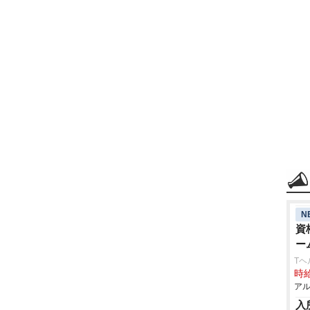
N
資
ー
Tヘ
時給
アル
入