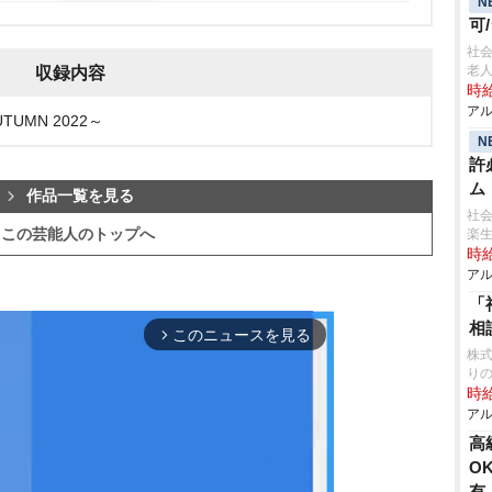
N
可
社
老人
収録内容
時給
アル
UTUMN 2022～
N
許
ム
作品一覧を見る
社会
この芸能人のトップへ
楽
時給
アル
「
相
このニュースを見る
arrow_forward_ios
株式
り
時給
アル
⾼
O
有