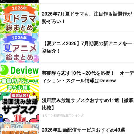
2026年7月夏ドラマも、注目作＆話題作が
勢ぞろい！
【夏アニメ2026】7月期夏の新アニメを一
挙紹介！
芸能界を志す10代～20代を応援！ オーデ
ィション・スクール情報はDeview
漫画読み放題サブスクおすすめ11選【徹底
比較】
オリコン顧客満足度ランキング
2026年動画配信サービスおすすめ40選