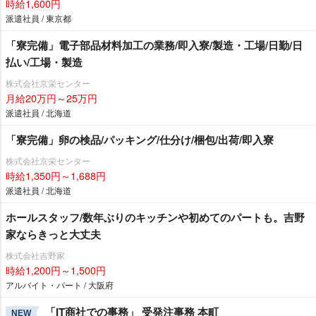
時給1,600円
派遣社員 / 東京都
「寮完備」電子部品材料加工の業務/即入寮/製造・工場/日勤/日
払い/工場・製造
株式会社京栄センター
月給20万円～25万円
派遣社員 / 北海道
「寮完備」卵の検品/パッキング/仕分け/梱包/出荷/即入寮
株式会社京栄センター
時給1,350円～1,688円
派遣社員 / 北海道
ホールスタッフ/数年ぶりのキッチンや初めてのパートも。吉野
家ならきっと大丈夫
株式会社吉野家
時給1,200円～1,500円
アルバイト・パート / 大阪府
「IT商社での事務」 受発注事務 本町
NEW