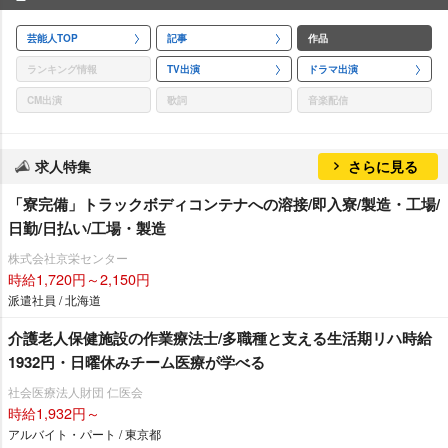
芸能人TOP
記事
作品
ランキング情報
TV出演
ドラマ出演
CM出演
歌詞
音楽配信
求人特集
さらに見る
「寮完備」トラックボディコンテナへの溶接/即入寮/製造・工場/
日勤/日払い/工場・製造
株式会社京栄センター
時給1,720円～2,150円
派遣社員 / 北海道
介護老人保健施設の作業療法士/多職種と支える生活期リハ時給
1932円・日曜休みチーム医療が学べる
社会医療法人財団 仁医会
時給1,932円～
アルバイト・パート / 東京都