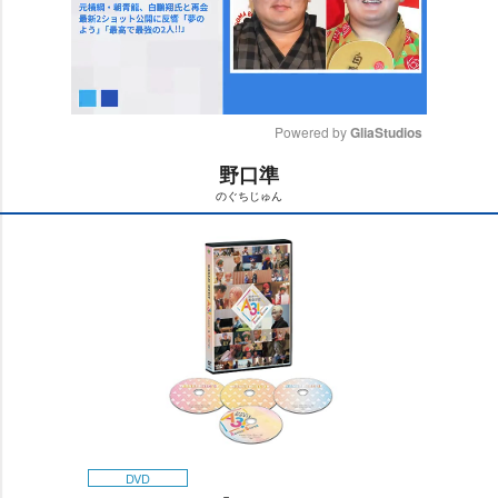
Powered by 
GliaStudios
野口準
M
のぐちじゅん
u
t
e
DVD