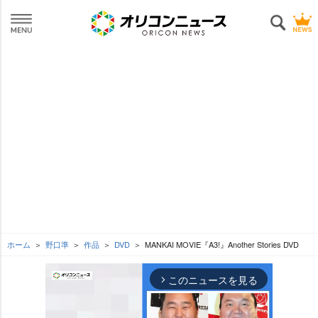
ホーム
野口準
作品
DVD
MANKAI MOVIE『A3!』Another Stories DVD
このニュースを見る
arrow_forward_ios