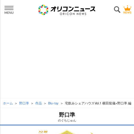
ホーム
野口準
作品
Blu-ray
宅飲みシェアハウスVol.1 横田龍儀×野口準 編
野口準
のぐちじゅん