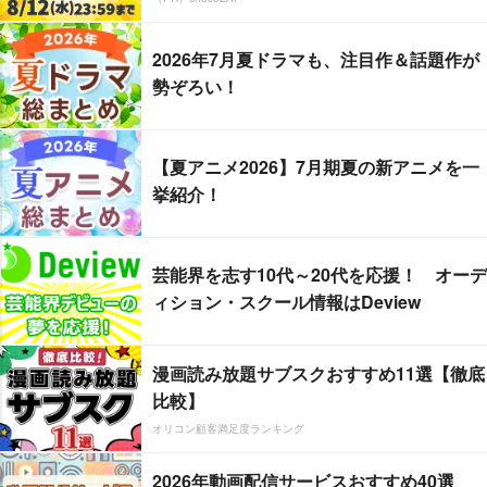
2026年7月夏ドラマも、注目作＆話題作が
勢ぞろい！
【夏アニメ2026】7月期夏の新アニメを一
挙紹介！
芸能界を志す10代～20代を応援！ オーデ
ィション・スクール情報はDeview
漫画読み放題サブスクおすすめ11選【徹底
比較】
オリコン顧客満足度ランキング
2026年動画配信サービスおすすめ40選