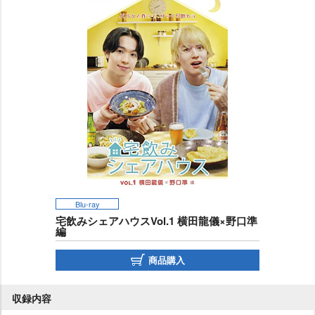
Blu-ray
宅飲みシェアハウスVol.1 横田龍儀×野口準
編
商品購入
収録内容