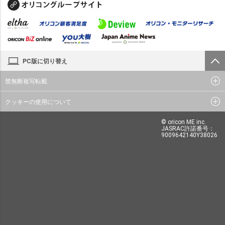
PC版に切り替え
禁無断複写転載
クッキーの使用について
© oricon ME inc.
JASRAC許諾番号：
9009642140Y38026