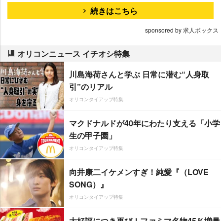
続きはこちら
sponsored by 求人ボックス
オリコンニュース イチオシ特集
川島海荷さんと学ぶ 日常に潜む“人身取
引”のリアル
オリコンタイアップ特集
マクドナルドが40年にわたり支える「小学
生の甲子園」
オリコンタイアップ特集
向井康二イケメンすぎ！純愛『（LOVE
SONG）』
オリコンタイアップ特集
大好評につき再び！ファミマ名物45％増量