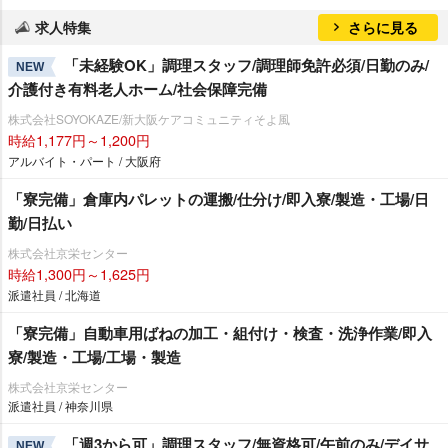
求人特集
さらに見る
「未経験OK」調理スタッフ/調理師免許必須/日勤のみ/
NEW
介護付き有料老人ホーム/社会保障完備
株式会社SOYOKAZE/新大阪ケアコミュニティそよ風
時給1,177円～1,200円
アルバイト・パート / 大阪府
「寮完備」倉庫内パレットの運搬/仕分け/即入寮/製造・工場/日
勤/日払い
株式会社京栄センター
時給1,300円～1,625円
派遣社員 / 北海道
「寮完備」自動車用ばねの加工・組付け・検査・洗浄作業/即入
寮/製造・工場/工場・製造
株式会社京栄センター
派遣社員 / 神奈川県
「週3から可」調理スタッフ/無資格可/午前のみ/デイサ
NEW