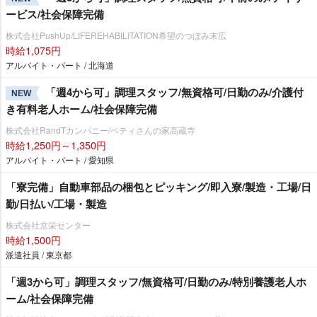
ービス/社会保障完備
株式会社PushUp/LIFEREHABILITATION希望のつぼみ末広
時給1,075円
アルバイト・パート / 北海道
「週4から可」調理スタッフ/無資格可/日勤のみ/介護付
NEW
き有料老人ホーム/社会保障完備
株式会社RandTカンパニー/ベティさんの家高蔵寺
時給1,250円～1,350円
アルバイト・パート / 愛知県
「寮完備」自動車部品の梱包とピッキング/即入寮/製造・工場/日
勤/日払い/工場・製造
株式会社京栄センター
時給1,500円
派遣社員 / 東京都
「週3から可」調理スタッフ/無資格可/日勤のみ/特別養護老人ホ
ーム/社会保障完備