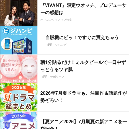
『VIVANT』限定ウオッチ、プロデューサ
ーの感想は
オリコンタイアップ特集
自販機にピッ！ですぐに買えちゃう
（PR）ジハンピ
朝1分貼るだけ！ミルクピールで一日中ず
っとうるツヤ肌
（PR）サボリーノ
2026年7月夏ドラマも、注目作＆話題作が
勢ぞろい！
【夏アニメ2026】7月期夏の新アニメを一
挙紹介！