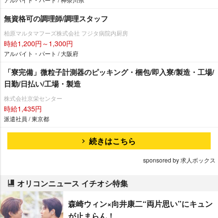
無資格可の調理師/調理スタッフ
柏原マルタマフーズ株式会社 フジタ病院内厨房
時給1,200円～1,300円
アルバイト・パート / 大阪府
「寮完備」微粒子計測器のピッキング・梱包/即入寮/製造・工場/
日勤/日払い/工場・製造
株式会社京栄センター
時給1,435円
派遣社員 / 東京都
続きはこちら
sponsored by 求人ボックス
オリコンニュース イチオシ特集
森崎ウィン×向井康二“両片思い”にキュン
が止まらん！