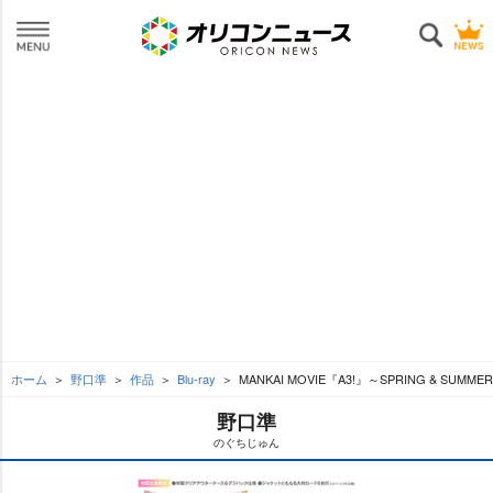
ホーム
野口準
作品
Blu-ray
MANKAI MOVIE『A3!』～SPRING & SUM
野口準
のぐちじゅん