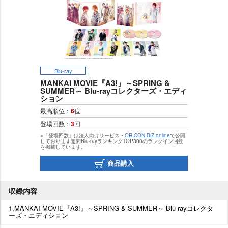
Blu-ray
MANKAI MOVIE『A3!』～SPRING &
SUMMER～ Blu-rayコレクターズ・エディ
ション
最高順位：
6
位
登場回数：
3
回
※「登場回数」は法人向けサービス・
ORICON BiZ online
で公開
しております週間Blu-rayランキングTOP300のランクイン回数
を掲載しています。
商品購入
収録内容
1.MANKAI MOVIE『A3!』～SPRING & SUMMER～ Blu-rayコレクタ
ーズ・エディション