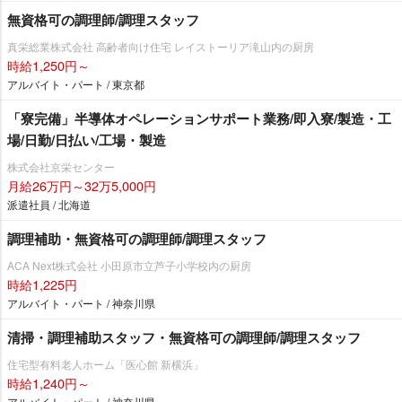
無資格可の調理師/調理スタッフ
真栄総業株式会社 高齢者向け住宅 レイストーリア滝山内の厨房
時給1,250円～
アルバイト・パート / 東京都
「寮完備」半導体オペレーションサポート業務/即入寮/製造・工
場/日勤/日払い/工場・製造
株式会社京栄センター
月給26万円～32万5,000円
派遣社員 / 北海道
調理補助・無資格可の調理師/調理スタッフ
ACA Next株式会社 小田原市立芦子小学校内の厨房
時給1,225円
アルバイト・パート / 神奈川県
清掃・調理補助スタッフ・無資格可の調理師/調理スタッフ
住宅型有料老人ホーム「医心館 新横浜」
時給1,240円～
アルバイト・パート / 神奈川県