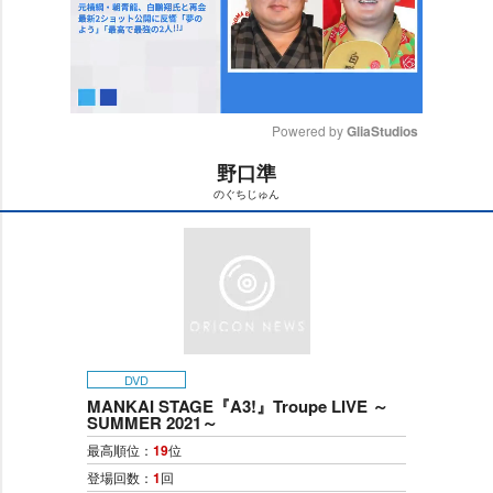
Powered by 
GliaStudios
野口準
M
のぐちじゅん
u
t
e
DVD
MANKAI STAGE『A3!』Troupe LIVE ～
SUMMER 2021～
最高順位：
19
位
登場回数：
1
回