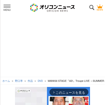
ホーム
野口準
作品
DVD
MANKAI STAGE『A3!』Troupe LIVE ～SUMMER
このニュースを見る
arrow_forward_ios