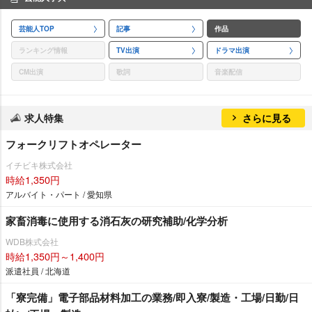
芸能人TOP
記事
作品
ランキング情報
TV出演
ドラマ出演
CM出演
歌詞
音楽配信
求人特集
さらに見る
フォークリフトオペレーター
イチビキ株式会社
時給1,350円
アルバイト・パート / 愛知県
家畜消毒に使用する消石灰の研究補助/化学分析
WDB株式会社
時給1,350円～1,400円
派遣社員 / 北海道
「寮完備」電子部品材料加工の業務/即入寮/製造・工場/日勤/日