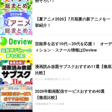
勢ぞろい！
【夏アニメ2026】7月期夏の新アニメを一
挙紹介！
芸能界を志す10代～20代を応援！ オーデ
ィション・スクール情報はDeview
漫画読み放題サブスクおすすめ11選【徹底
比較】
オリコン顧客満足度ランキング
2026年動画配信サービスおすすめ40選
【徹底比較】
CS動画配信サービス20選