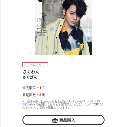
アルバム
さぐわん
さぐぱん
最高順位：
1
位
登場回数：
5
回
※「登場回数」は
you大樹
および法人向けサービス・
ORICON
BiZ online
で公開しております週間アルバムランキングTOP300
のランクイン回数を掲載しています。
商品購入