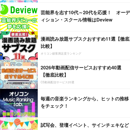
芸能界を志す10代～20代を応援！ オーデ
ィション・スクール情報はDeview
漫画読み放題サブスクおすすめ11選【徹底
比較】
オリコン顧客満足度ランキング
2026年動画配信サービスおすすめ40選
【徹底比較】
CS動画配信サービス20選
毎週の音楽ランキングから、ヒットの推移
をチェック！
試写会、登壇イベント、サインチェキなど