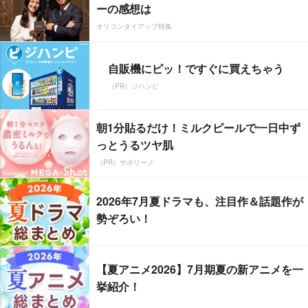
ーの感想は
オリコンタイアップ特集
自販機にピッ！ですぐに買えちゃう
（PR）ジハンピ
朝1分貼るだけ！ミルクピールで一日中ず
っとうるツヤ肌
（PR）サボリーノ
2026年7月夏ドラマも、注目作＆話題作が
勢ぞろい！
【夏アニメ2026】7月期夏の新アニメを一
挙紹介！