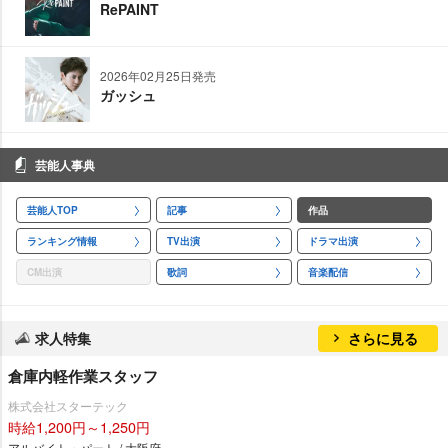
RePAINT
2026年02月25日発売
ガッシュ
芸能人事典
芸能人TOP
記事
作品
ランキング情報
TV出演
ドラマ出演
CM出演
歌詞
音楽配信
求人特集
さらに見る
倉庫内軽作業スタッフ
株式会社スターテック
時給1,200円～1,250円
アルバイト・パート / 大阪府