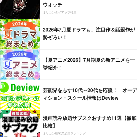
ウオッチ
オリコンタイアップ特集
2026年7月夏ドラマも、注目作＆話題作が
勢ぞろい！
【夏アニメ2026】7月期夏の新アニメを一
挙紹介！
芸能界を志す10代～20代を応援！ オーデ
ィション・スクール情報はDeview
漫画読み放題サブスクおすすめ11選【徹底
比較】
オリコン顧客満足度ランキング