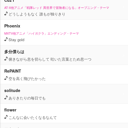
Cuz I
AT-X他アニメ「戦隊レッド 異世界で冒険者になる」オープニング・テーマ
どうしようもなく 誰もが独りきり
Phoenix
MXTV他アニメ「ハイガクラ」エンディング・テーマ
Stay gold
多分僕らは
俯きながら息を切らして 吐いた言葉とため息一つ
RePAINT
空を高く飛びたかった
solitude
ありきたりの毎日でも
flower
こんなに会いたくなるなんて