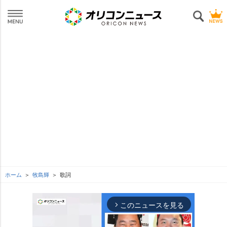
ホーム
牧島輝
歌詞
このニュースを見る
arrow_forward_ios