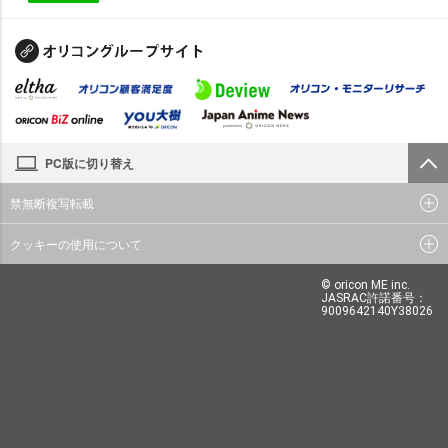
PC版に切り替え
禁無断複写転載
クッキーの使用について
© oricon ME inc.
JASRAC許諾番号：
9009642140Y38026