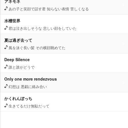
アネモネ
あの子と笑顔で話す君 知らない表情 苦しくなる
水槽世界
君は泣き出しそうな 悲しい顔をしていた
夏は過ぎ去って
風を泳ぐ長い髪 その横顔眺めてた
Deep Silence
誰と誰がどうで
Only one more rendezvous
幻想は 悪戯に絡み合い
かくれんぼっち
生きてるだけ無駄だって