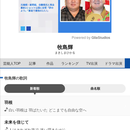
Powered by 
GliaStudios
牧島輝
M
まきしまひかる
u
t
芸能人TOP
記事
作品
ランキング
TV出演
ドラマ出演
e
牧島輝の歌詞
新着順
曲名順
羽根
白い羽根は 羽ばたいた どこまでも自由な空へ
未来を信じて
人はそれぞれ路で 迷い躓きながら