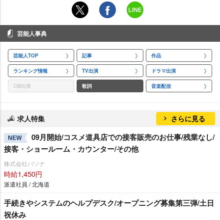
芸能人事典
芸能人TOP
記事
作品
ランキング情報
TV出演
ドラマ出演
CM出演
歌詞
音楽配信
求人特集
さらに見る
09月開始/コスメ道具店での接客販売のお仕事/残業なし/
NEW
接客・ショールーム・カウンター/その他
株式会社パソナ
時給1,450円
派遣社員 / 北海道
手続きやシステムのヘルプデスク/オープニング募集第三弾/土日
祝休み