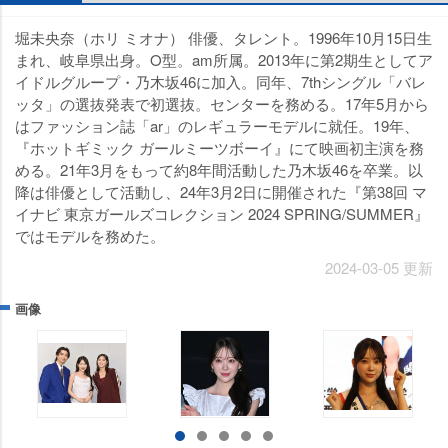
堀未央奈（ホリ ミオナ） 俳優、タレント。1996年10月15日生
まれ、岐阜県出身。O型。am所属。2013年に第2期生としてア
イドルグループ・乃木坂46に加入。同年、7thシングル「バレ
ッタ」の選抜発表で初選抜。センターを務める。17年5月から
はファッション誌「ar」のレギュラーモデルに就任。19年、
『ホットギミック ガールミーツボーイ』にて映画初主演を務
める。21年3月をもって約8年間活動した乃木坂46を卒業。以
降は俳優として活動し、24年3月2日に開催された『第38回 マ
イナビ 東京ガールズコレクション 2024 SPRING/SUMMER』
ではモデルを務めた。
2024-03-05 更新
画像