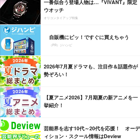
一番似合う登場人物は…『VIVANT』限定
ウオッチ
オリコンタイアップ特集
自販機にピッ！ですぐに買えちゃう
（PR）ジハンピ
2026年7月夏ドラマも、注目作＆話題作が
勢ぞろい！
【夏アニメ2026】7月期夏の新アニメを一
挙紹介！
芸能界を志す10代～20代を応援！ オーデ
ィション・スクール情報はDeview