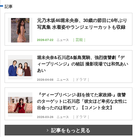
記事
元乃木坂46堀未央奈、30歳の節目に6年ぶり
写真集 水着姿やランジェリーカットも収録
｜芸能｜
2026-07-22
ニュース
堀未央奈&石川恋&飯島寛騎、強烈復讐劇『デ
ィープリベンジ』の秘話 撮影現場では和気あい
あい
｜ドラマ｜
2026-04-08
ニュース
『ディープリベンジ-顔を捨てた家政婦-』復讐
のターゲットに石川恋「彼女ほど卑劣な女性に
出会ったのは初めて」【コメント全文】
｜ドラマ｜
2026-03-26
ニュース
記事をもっと見る