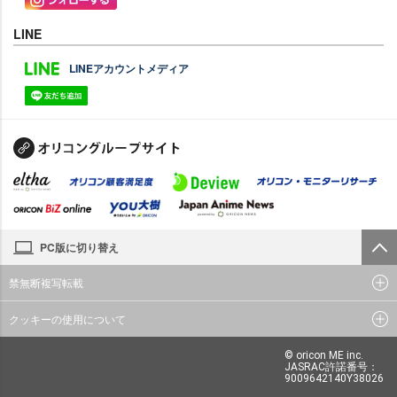
LINE
LINEアカウントメディア
PC版に切り替え
禁無断複写転載
クッキーの使用について
© oricon ME inc.
JASRAC許諾番号：
9009642140Y38026