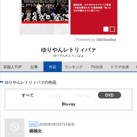
Powered by 
GliaStudios
ゆりやんレトリィバァ
M
ゆりやんれとりぃばぁ
u
t
芸能人TOP
記事
作品
ランキング
TV出演
ドラマ出演
e
ゆりやんレトリィバァの作品
すべて
DVD
シングル
アルバム
Blu-ray
2026年08月07日発売
DVD
禍禍女