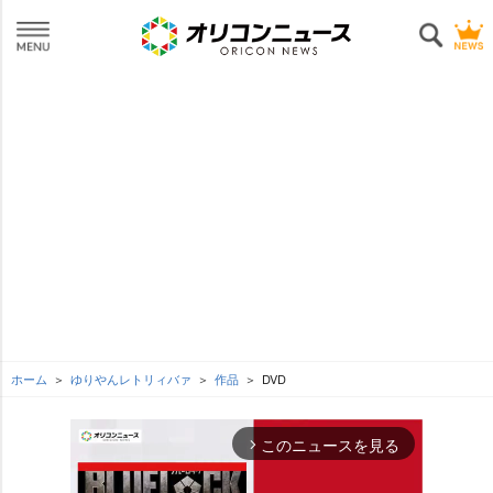
ホーム
ゆりやんレトリィバァ
作品
DVD
このニュースを見る
arrow_forward_ios