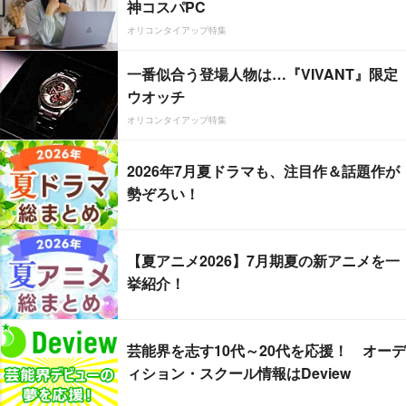
神コスパPC
オリコンタイアップ特集
一番似合う登場人物は…『VIVANT』限定
ウオッチ
オリコンタイアップ特集
2026年7月夏ドラマも、注目作＆話題作が
勢ぞろい！
【夏アニメ2026】7月期夏の新アニメを一
挙紹介！
芸能界を志す10代～20代を応援！ オーデ
ィション・スクール情報はDeview