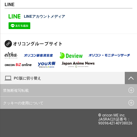
LINE
LINEアカウントメディア
PC版に切り替え
禁無断複写転載
クッキーの使用について
© oricon ME inc.
JASRAC許諾番号：
9009642140Y38026