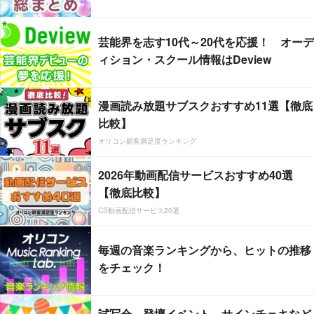
芸能界を志す10代～20代を応援！ オーデ
ィション・スクール情報はDeview
漫画読み放題サブスクおすすめ11選【徹底
比較】
オリコン顧客満足度ランキング
2026年動画配信サービスおすすめ40選
【徹底比較】
CS動画配信サービス20選
毎週の音楽ランキングから、ヒットの推移
をチェック！
試写会、登壇イベント、サインチェキなど