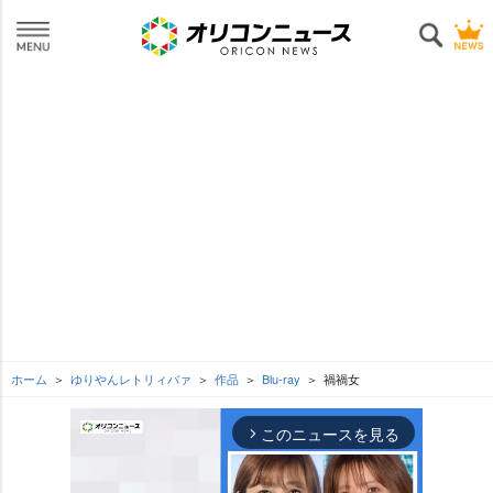
ホーム
ゆりやんレトリィバァ
作品
Blu-ray
禍禍女
このニュースを見る
arrow_forward_ios