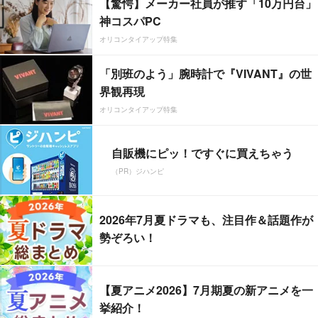
【驚愕】メーカー社員が推す「10万円台」
神コスパPC
オリコンタイアップ特集
「別班のよう」腕時計で『VIVANT』の世
界観再現
オリコンタイアップ特集
自販機にピッ！ですぐに買えちゃう
（PR）ジハンピ
2026年7月夏ドラマも、注目作＆話題作が
勢ぞろい！
【夏アニメ2026】7月期夏の新アニメを一
挙紹介！