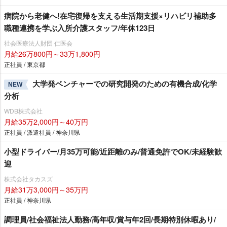
病院から老健へ!在宅復帰を支える生活期支援×リハビリ補助多
職種連携を学ぶ入所介護スタッフ/年休123日
社会医療法人財団 仁医会
月給26万800円～33万1,800円
正社員 / 東京都
大学発ベンチャーでの研究開発のための有機合成/化学
NEW
分析
WDB株式会社
月給35万2,000円～40万円
正社員 / 派遣社員 / 神奈川県
小型ドライバー/月35万可能/近距離のみ/普通免許でOK/未経験歓
迎
株式会社タカスズ
月給31万3,000円～35万円
正社員 / 神奈川県
調理員/社会福祉法人勤務/高年収/賞与年2回/長期特別休暇あり/