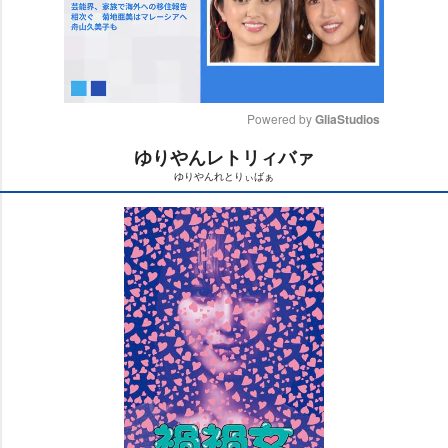
Powered by 
GliaStudios
ゆりやんレトリィバァ
M
ゆりやんれとりぃばぁ
u
t
e