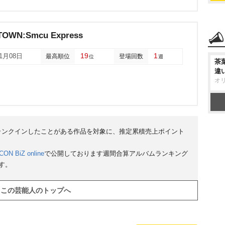
MTOWN:Smcu Express
19
1
01月08日
最高順位
登場回数
位
週
茶
違
オ
にランクインしたことがある作品を対象に、推定累積売上ポイント
CON BiZ online
で公開しております週間合算アルバムランキング
す。
この芸能人のトップへ