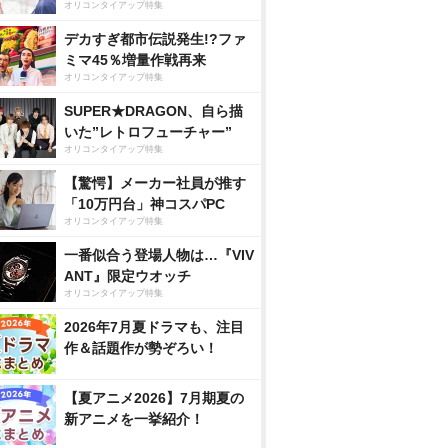
オリコンタイアップ特集
デカすぎ都市伝説発生!?ファ
ミマ45％増量作戦再来
オリコンタイアップ特集
SUPER★DRAGON、自ら描
いた”レトロフューチャー”
オリコンタイアップ特集
【驚愕】メーカー社員が推す
「10万円台」神コスパPC
オリコンタイアップ特集
一番似合う登場人物は…『VIV
ANT』限定ウオッチ
オリコンタイアップ特集
2026年7月夏ドラマも、注目
作＆話題作が勢ぞろい！
【夏アニメ2026】7月期夏の
新アニメを一挙紹介！