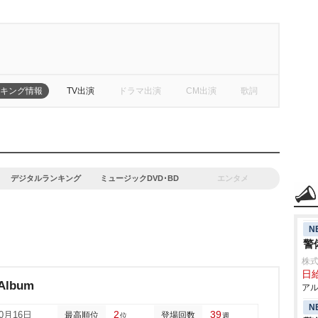
キング情報
TV出演
ドラマ出演
CM出演
歌詞
デジタルランキング
ミュージックDVD･BD
エンタメ
N
警
株式
日給
 Album
アル
N
2
39
10月16日
最高順位
登場回数
位
週