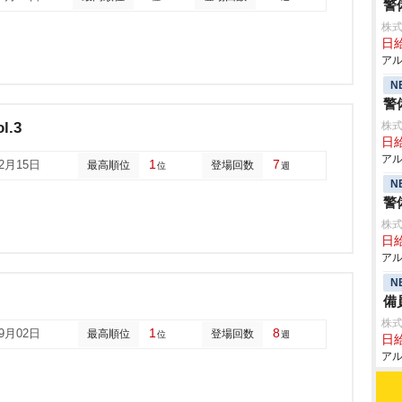
警
株式
日給
アル
N
警
l.3
株式
日給
アル
1
7
12月15日
最高順位
登場回数
位
週
N
警
株式
日給
アル
N
備
株式
1
8
09月02日
最高順位
登場回数
位
週
日給
アル