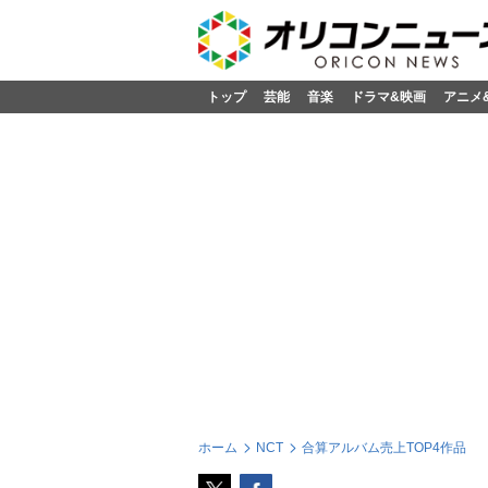
トップ
芸能
音楽
ドラマ&映画
アニメ
ホーム
NCT
合算アルバム売上TOP4作品