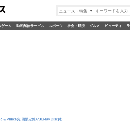
ニュース・特集
&ゲーム
動画配信サービス
スポーツ
社会・経済
グルメ
ビューティ
ラ
ng & Prince(初回限定盤A/Blu-ray Disc付)