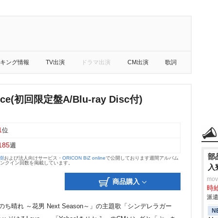
キング情報
TV出演
ドラマ出演
CM出演
歌詞
ince(初回限定盤A/Blu-ray Disc付)
1
位
185
週
部
大樹
および法人向けサービス・
ORICON BiZ online
で公開しております週間アルバム
のランクイン回数を掲載しています。
入
mo
商品購入
時給
派遣
マ「花のち晴れ ～花男 Next Season～」の主題歌「シンデレラガー
N