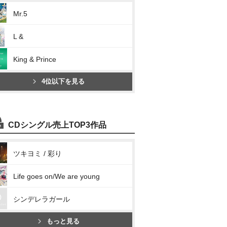
Mr.5
L &
King & Prince
4位以下を見る
CDシングル売上TOP3作品
ツキヨミ / 彩り
Life goes on/We are young
シンデレラガール
もっと見る