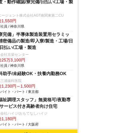
査・動作確認/寮完備/日払い/工場・製
エージェント株式会社AGT南関東第二CU
1,550円
社員 / 神奈川県
寮完備」半導体製造装置用セラミッ
精密備品の製造/即入寮/製造・工場/日
/日払い/工場・製造
式会社京栄センター
25万3,100円
社員 / 神奈川県
科助手/未経験OK・扶養内勤務OK
郷三浦歯科医院
1,230円～1,500円
バイト・パート / 東京都
福祉調理スタッフ」無資格可/夜勤専
/サービス付き高齢者向け住宅
会社ハイジ/おもてなしハイジ
1,180円
バイト・パート / 大阪府