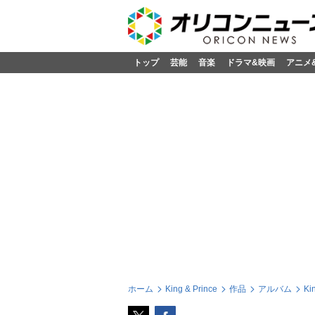
トップ
芸能
音楽
ドラマ&映画
アニメ
ホーム
King & Prince
作品
アルバム
Ki