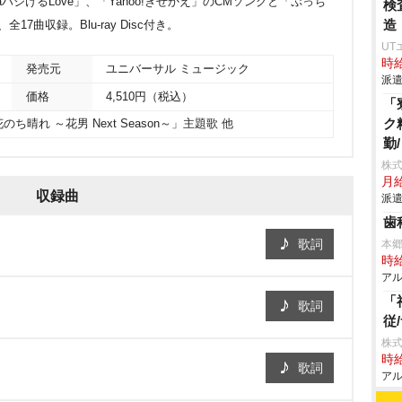
-laハジけるLove」、「Yahoo!きせかえ」のCMソングと「ぷっち
検
造
曲収録。Blu-ray Disc付き。
UT
時給
発売元
ユニバーサル ミュージック
派遣
価格
4,510円（税込）
「
ク
ち晴れ ～花男 Next Season～」主題歌 他
勤
株
月給
収録曲
派遣
歯
歌詞
本
時給
アル
「
歌詞
従
株式
時給
歌詞
アル