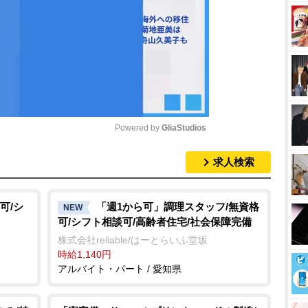
Powered by 
GliaStudios
求人検索
M
u
t
可/シ
「週1から可」調理スタッフ/無資格
NEW
可/シフト相談可/高齢者住宅/社会保障完備
e
株式会社reliable/はーとらいふ堂坂
時給1,140円
アルバイト・パート / 愛知県