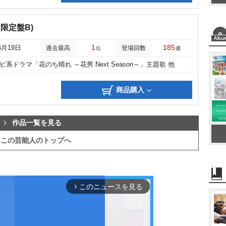
初回限定盤B)
1
185
6月19日
過去最高
登場回数
位
週
ビ系ドラマ「花のち晴れ ～花男 Next Season～」主題歌 他
商品購入
作品一覧を見る
この芸能人のトップへ
このニュースを見る
arrow_forward_ios