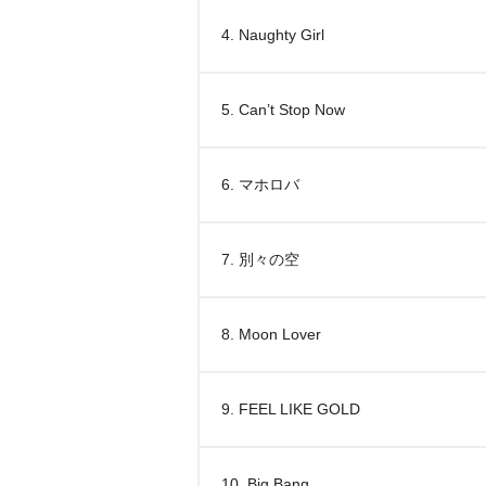
4. Naughty Girl
5. Can’t Stop Now
6. マホロバ
7. 別々の空
8. Moon Lover
9. FEEL LIKE GOLD
10. Big Bang