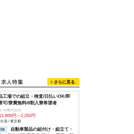
さらに見る
品工場での組立・検査/日払いOK/即
寮可/寮費無料/8割入寮希望者
ve on株式会社
1,800円～2,250円
社員 / 東京都
自動車製品の組付け・組立て・
EW