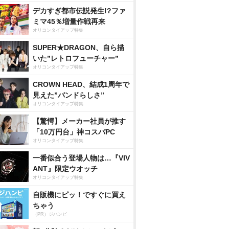
デカすぎ都市伝説発生!?ファ
ミマ45％増量作戦再来
オリコンタイアップ特集
SUPER★DRAGON、自ら描
いた”レトロフューチャー”
オリコンタイアップ特集
CROWN HEAD、結成1周年で
見えた”バンドらしさ”
オリコンタイアップ特集
【驚愕】メーカー社員が推す
「10万円台」神コスパPC
オリコンタイアップ特集
一番似合う登場人物は…『VIV
ANT』限定ウオッチ
オリコンタイアップ特集
自販機にピッ！ですぐに買え
ちゃう
（PR）ジハンピ