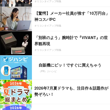
オリコンタイアップ特集
【驚愕】メーカー社員が推す「10万円台」
神コスパPC
オリコンタイアップ特集
「別班のよう」腕時計で『VIVANT』の世
界観再現
オリコンタイアップ特集
自販機にピッ！ですぐに買えちゃう
（PR）ジハンピ
2026年7月夏ドラマも、注目作＆話題作が
勢ぞろい！