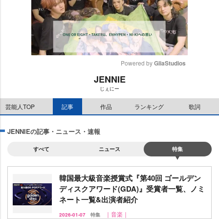
Powered by 
GliaStudios
JENNIE
M
じぇにー
u
t
芸能人TOP
記事
作品
ランキング
歌詞
e
JENNIEの記事・ニュース・速報
すべて
ニュース
特集
韓国最大級音楽授賞式『第40回 ゴールデン
ディスクアワード(GDA)』受賞者一覧、ノミ
ネート一覧&出演者紹介
｜音楽｜
2026-01-07
特集