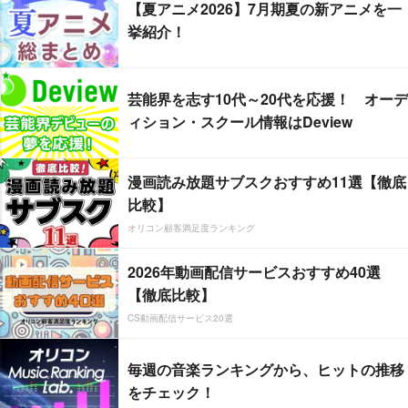
【夏アニメ2026】7月期夏の新アニメを一
挙紹介！
芸能界を志す10代～20代を応援！ オーデ
ィション・スクール情報はDeview
漫画読み放題サブスクおすすめ11選【徹底
比較】
オリコン顧客満足度ランキング
2026年動画配信サービスおすすめ40選
【徹底比較】
CS動画配信サービス20選
毎週の音楽ランキングから、ヒットの推移
をチェック！