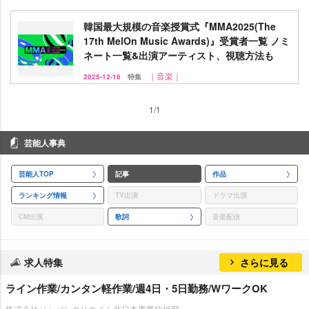
韓国最大規模の音楽授賞式『MMA2025(The
17th MelOn Music Awards)』受賞者一覧 ノミ
ネート一覧&出演アーティスト、視聴方法も
｜音楽｜
2025-12-16
特集
1/1
芸能人事典
芸能人TOP
記事
作品
ランキング情報
TV出演
ドラマ出演
CM出演
歌詞
音楽配信
求人特集
さらに見る
ライン作業/カンタン軽作業/週4日・5日勤務/WワークOK
株式会社ジャパンクリエイト北日本事業統括部