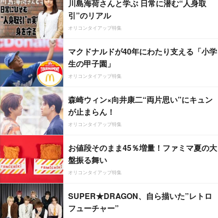
川島海荷さんと学ぶ 日常に潜む“人身取
引”のリアル
オリコンタイアップ特集
マクドナルドが40年にわたり支える「小学
生の甲子園」
オリコンタイアップ特集
森崎ウィン×向井康二“両片思い”にキュン
が止まらん！
オリコンタイアップ特集
お値段そのまま45％増量！ファミマ夏の大
盤振る舞い
オリコンタイアップ特集
SUPER★DRAGON、自ら描いた”レトロ
フューチャー”