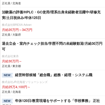
正社員 / 北海道
治験薬の評価/HPLC・GC使用/理系出身未経験者活躍中/研修充
実/土日祝休み/年休125日
株式会社BREXA Advan
月給20万円～34万円
正社員 / 大阪府
退去立会・室内チェック担当/学歴不問の未経験歓迎/月給30万円
可
株式会社東舟
月給30万円～
正社員 / 東京都
経営幹部候補「総合職」総務・経理・システム職
NEW
株式会社JR北海道ソリューションズ
月給25万4,100円～
正社員 / 北海道
年休120日/教育現場をサポートする「学校事務」 正社
NEW