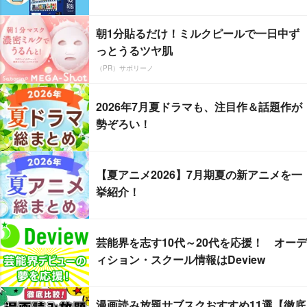
朝1分貼るだけ！ミルクピールで一日中ず
っとうるツヤ肌
（PR）サボリーノ
2026年7月夏ドラマも、注目作＆話題作が
勢ぞろい！
【夏アニメ2026】7月期夏の新アニメを一
挙紹介！
芸能界を志す10代～20代を応援！ オーデ
ィション・スクール情報はDeview
漫画読み放題サブスクおすすめ11選【徹底