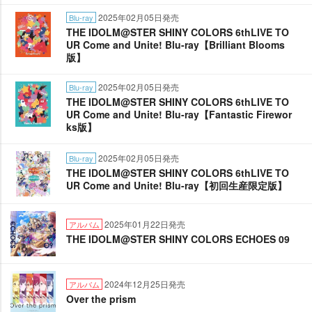
2025年02月05日発売
Blu-ray
THE IDOLM@STER SHINY COLORS 6thLIVE TO
UR Come and Unite! Blu-ray【Brilliant Blooms
版】
2025年02月05日発売
Blu-ray
THE IDOLM@STER SHINY COLORS 6thLIVE TO
UR Come and Unite! Blu-ray【Fantastic Firewor
ks版】
2025年02月05日発売
Blu-ray
THE IDOLM@STER SHINY COLORS 6thLIVE TO
UR Come and Unite! Blu-ray【初回生産限定版】
2025年01月22日発売
アルバム
THE IDOLM@STER SHINY COLORS ECHOES 09
2024年12月25日発売
アルバム
Over the prism