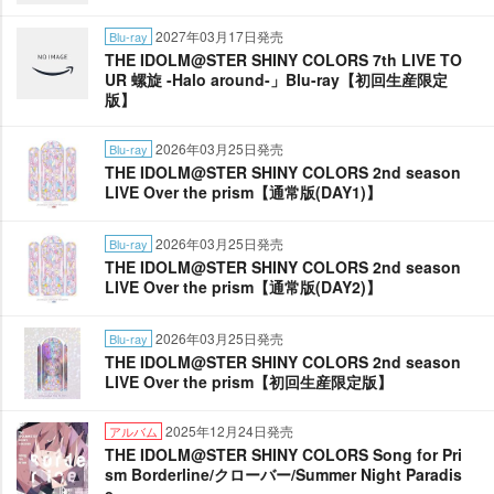
2027年03月17日発売
Blu-ray
THE IDOLM@STER SHINY COLORS 7th LIVE TO
UR 螺旋 -Halo around-」Blu-ray【初回生産限定
版】
2026年03月25日発売
Blu-ray
THE IDOLM@STER SHINY COLORS 2nd season
LIVE Over the prism【通常版(DAY1)】
2026年03月25日発売
Blu-ray
THE IDOLM@STER SHINY COLORS 2nd season
LIVE Over the prism【通常版(DAY2)】
2026年03月25日発売
Blu-ray
THE IDOLM@STER SHINY COLORS 2nd season
LIVE Over the prism【初回生産限定版】
2025年12月24日発売
アルバム
THE IDOLM@STER SHINY COLORS Song for Pri
sm Borderline/クローバー/Summer Night Paradis