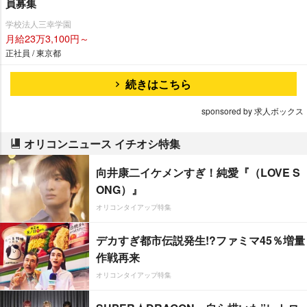
員募集
学校法人三幸学園
月給23万3,100円～
正社員 / 東京都
続きはこちら
sponsored by 求人ボックス
オリコンニュース イチオシ特集
向井康二イケメンすぎ！純愛『（LOVE S
ONG）』
オリコンタイアップ特集
デカすぎ都市伝説発生!?ファミマ45％増量
作戦再来
オリコンタイアップ特集