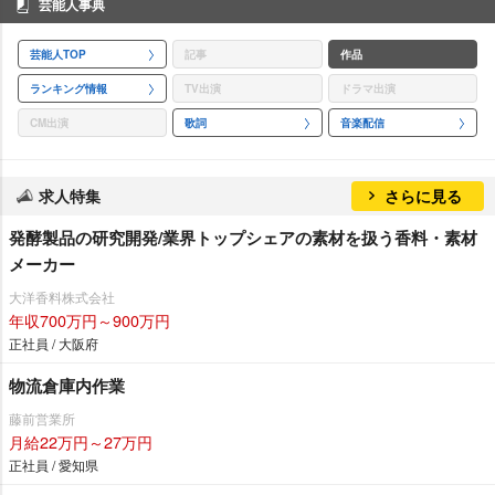
芸能人事典
芸能人TOP
記事
作品
ランキング情報
TV出演
ドラマ出演
CM出演
歌詞
音楽配信
求人特集
さらに見る
発酵製品の研究開発/業界トップシェアの素材を扱う香料・素材
メーカー
大洋香料株式会社
年収700万円～900万円
正社員 / 大阪府
物流倉庫内作業
藤前営業所
月給22万円～27万円
正社員 / 愛知県