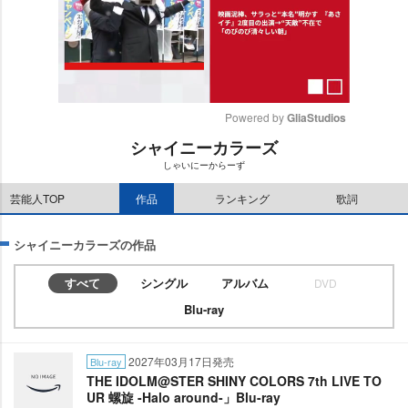
Powered by 
GliaStudios
シャイニーカラーズ
M
しゃいにーからーず
u
t
芸能人TOP
作品
ランキング
歌詞
e
シャイニーカラーズの作品
すべて
シングル
アルバム
DVD
Blu-ray
2027年03月17日発売
Blu-ray
THE IDOLM@STER SHINY COLORS 7th LIVE TO
UR 螺旋 -Halo around-」Blu-ray