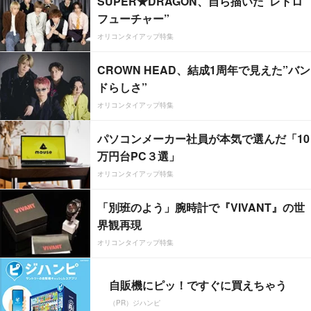
SUPER★DRAGON、自ら描いた”レトロ
フューチャー”
オリコンタイアップ特集
CROWN HEAD、結成1周年で見えた”バン
ドらしさ”
オリコンタイアップ特集
パソコンメーカー社員が本気で選んだ「10
万円台PC３選」
オリコンタイアップ特集
「別班のよう」腕時計で『VIVANT』の世
界観再現
オリコンタイアップ特集
自販機にピッ！ですぐに買えちゃう
（PR）ジハンピ