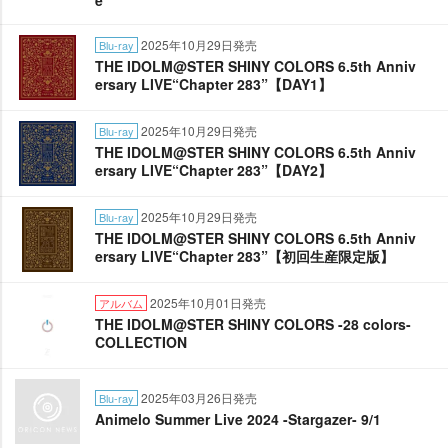
e
2025年10月29日発売
Blu-ray
THE IDOLM@STER SHINY COLORS 6.5th Anniv
ersary LIVE“Chapter 283”【DAY1】
2025年10月29日発売
Blu-ray
THE IDOLM@STER SHINY COLORS 6.5th Anniv
ersary LIVE“Chapter 283”【DAY2】
2025年10月29日発売
Blu-ray
THE IDOLM@STER SHINY COLORS 6.5th Anniv
ersary LIVE“Chapter 283”【初回生産限定版】
2025年10月01日発売
アルバム
THE IDOLM@STER SHINY COLORS -28 colors-
COLLECTION
2025年03月26日発売
Blu-ray
Animelo Summer Live 2024 -Stargazer- 9/1