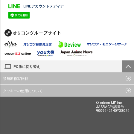
LINEアカウントメディア
PC版に切り替え
禁無断複写転載
クッキーの使用について
© oricon ME inc.
JASRAC許諾番号：
9009642140Y38026