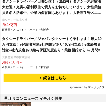
タクシードライバー／日曜公休！（出勤可）タクシー未経験者
大歓迎！充実の福利厚生で貴方をお待ちしています、女性乗務
員５名大活躍中、企業内保育園もあります。大阪市生野区エリ
ア、出庫したらすぐにアプリ注文入ることも。しっかり稼げま
南タクシー株式会社
す！
月給5万円
正社員 / アルバイト・パート / 大阪府
タクシードライバー／ジャパンタクシーすぐ乗れます！最大30
万円支給！※経験者対象※社内規定あり10万円支給！※未経験者
対象※社内規定あり給与保証制度あり：乗務開始から8ヶ月間30
万円その後4ヶ月間25万円の1年間の給与保証を支給！※未経験者
大和交通保谷株式会社
対象単身社宅完備！家賃35,000円（入居から12ヵ月間）退職金
月給25万円～
制度あり！女性乗務員大募集しております。女性特集記事 → 会
正社員 / アルバイト・パート / 東京都
社の特徴をチェック
続きはこちら
sponsored by 求人ボックス
オリコンニュース イチオシ特集