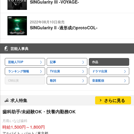
SINGularity Ⅲ -VOYAGE-
2022年08月10日発売
SINGularity Ⅱ -過形成のprotoCOL-
芸能人事典
芸能人TOP
記事
作品
ランキング情報
TV出演
ドラマ出演
CM出演
歌詞
音楽配信
求人特集
さらに見る
歯科助手/未経験OK・扶養内勤務OK
月島いなば歯科
時給1,500円～1,800円
アルバイト・パート / 東京都