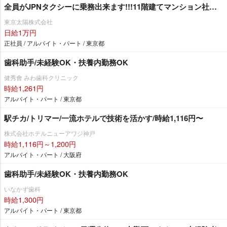
全員がJPNタクシーに乗務出来ます!!!11階建てマンション社
宅 1R1年間家賃無料！（規定有）
東京太陽株式会社
日給1万円
正社員 / アルバイト・パート / 東京都
歯科助手/未経験OK・扶養内勤務OK
健秀會 みわ歯科クリニック
時給1,261円
アルバイト・パート / 東京都
駅チカ/トリマー/一流ホテルで技術を活かす/時給1,116円〜
株式会社ホテルニューアワジ神戸
時給1,116円～1,200円
アルバイト・パート / 大阪府
歯科助手/未経験OK・扶養内勤務OK
いなかず歯科
時給1,300円
アルバイト・パート / 東京都