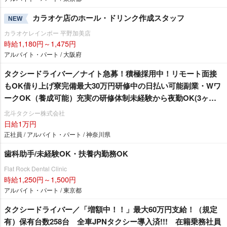
カラオケ店のホール・ドリンク作成スタッフ
NEW
カラオケレインボー 平野加美店
時給1,180円～1,475円
アルバイト・パート / 大阪府
タクシードライバー／ナイト急募！積極採用中！リモート面接
もOK借り上げ寮完備最大30万円研修中の日払い可能副業・Wワ
ークOK（養成可能）充実の研修体制未経験から夜勤OK(3ヶ月
昼勤務後)嬉しい好待遇がたくさん！GO crew採用可能JPNタク
北斗タクシー株式会社
シー増車中！
日給1万円
正社員 / アルバイト・パート / 神奈川県
歯科助手/未経験OK・扶養内勤務OK
Flat Rock Dental Clinic
時給1,250円～1,500円
アルバイト・パート / 東京都
タクシードライバー／「増額中！！」最大60万円支給！（規定
有）保有台数258台 全車JPNタクシー導入済!!! 在籍乗務社員