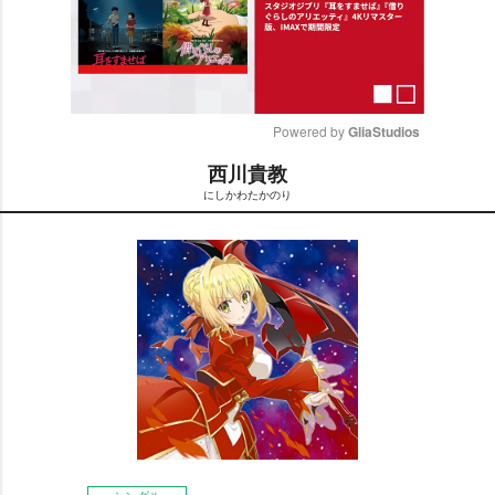
Powered by 
GliaStudios
西川貴教
M
にしかわたかのり
u
t
e