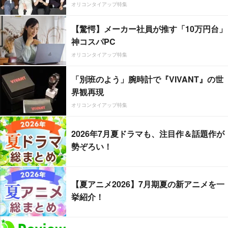
オリコンタイアップ特集
【驚愕】メーカー社員が推す「10万円台」
神コスパPC
オリコンタイアップ特集
「別班のよう」腕時計で『VIVANT』の世
界観再現
オリコンタイアップ特集
2026年7月夏ドラマも、注目作＆話題作が
勢ぞろい！
【夏アニメ2026】7月期夏の新アニメを一
挙紹介！