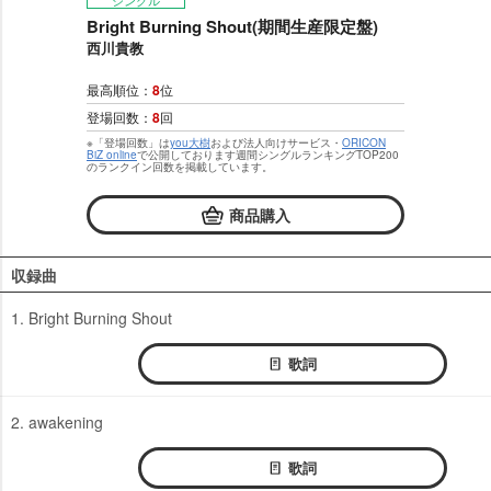
シングル
Bright Burning Shout(期間生産限定盤)
西川貴教
最高順位：
8
位
登場回数：
8
回
※「登場回数」は
you大樹
および法人向けサービス・
ORICON
BiZ online
で公開しております週間シングルランキングTOP200
のランクイン回数を掲載しています。
商品購入
収録曲
1. Bright Burning Shout
歌詞
2. awakening
歌詞