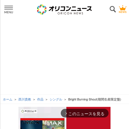
ホーム
西川貴教
作品
シングル
Bright Burning Shout(期間生産限定盤)
このニュースを見る
arrow_forward_ios