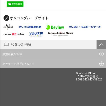
PC版に切り替え
禁無断複写転載
クッキーの使用について
© oricon ME inc.
JASRAC許諾番号：
9009642140Y38026