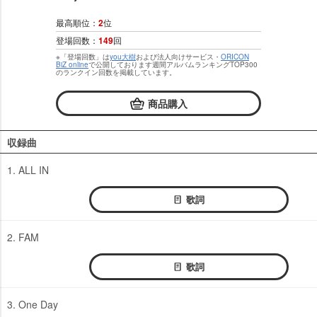
最高順位：
2
位
登場回数：
149
回
※「登場回数」は
you大樹
および法人向けサービス・
ORICON
BiZ online
で公開しております週間アルバムランキングTOP300
のランクイン回数を掲載しています。
商品購入
収録曲
1. ALL IN
歌詞
2. FAM
歌詞
3. One Day