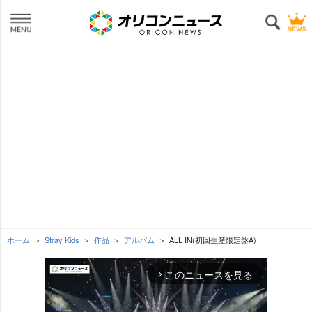
ホーム
Stray Kids
作品
アルバム
ALL IN(初回生産限定盤A)
このニュースを見る
arrow_forward_ios