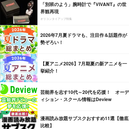
「別班のよう」腕時計で『VIVANT』の世
界観再現
オリコンタイアップ特集
2026年7月夏ドラマも、注目作＆話題作が
勢ぞろい！
【夏アニメ2026】7月期夏の新アニメを一
挙紹介！
芸能界を志す10代～20代を応援！ オーデ
ィション・スクール情報はDeview
漫画読み放題サブスクおすすめ11選【徹底
比較】