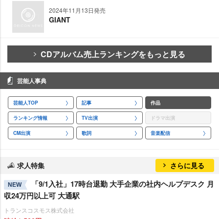
2024年11月13日発売
GIANT
CDアルバム売上ランキングをもっと見る
芸能人事典
芸能人TOP
記事
作品
ランキング情報
TV出演
ドラマ出演
CM出演
歌詞
音楽配信
求人特集
さらに見る
「9/1入社」17時台退勤 大手企業の社内ヘルプデスク 月
NEW
収24万円以上可 大通駅
トランスコスモス株式会社