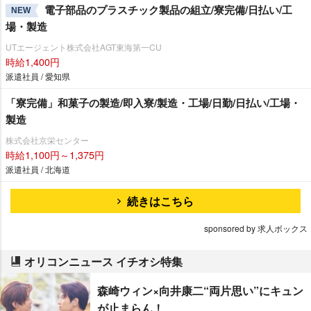
電子部品のプラスチック製品の組立/寮完備/日払い/工
NEW
場・製造
UTエージェント株式会社AGT東海第一CU
時給1,400円
派遣社員 / 愛知県
「寮完備」和菓子の製造/即入寮/製造・工場/日勤/日払い/工場・
製造
株式会社京栄センター
時給1,100円～1,375円
派遣社員 / 北海道
続きはこちら
sponsored by 求人ボックス
オリコンニュース イチオシ特集
森崎ウィン×向井康二“両片思い”にキュン
が止まらん！