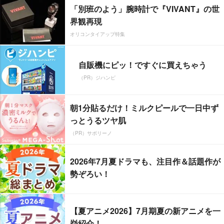
「別班のよう」腕時計で『VIVANT』の世
界観再現
オリコンタイアップ特集
自販機にピッ！ですぐに買えちゃう
（PR）ジハンピ
朝1分貼るだけ！ミルクピールで一日中ず
っとうるツヤ肌
（PR）サボリーノ
2026年7月夏ドラマも、注目作＆話題作が
勢ぞろい！
【夏アニメ2026】7月期夏の新アニメを一
挙紹介！