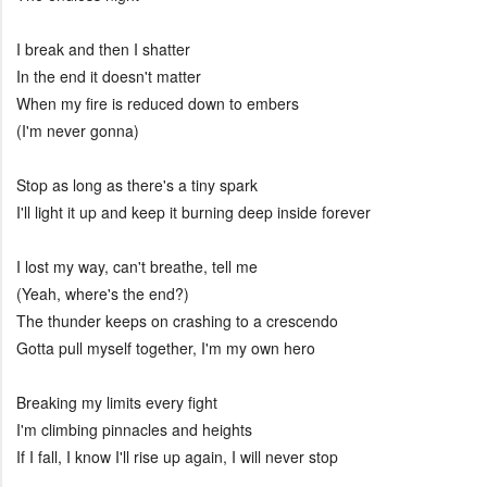
I break and then I shatter
In the end it doesn't matter
When my fire is reduced down to embers
(I'm never gonna)
Stop as long as there's a tiny spark
I'll light it up and keep it burning deep inside forever
I lost my way, can't breathe, tell me
(Yeah, where's the end?)
The thunder keeps on crashing to a crescendo
Gotta pull myself together, I'm my own hero
Breaking my limits every fight
I'm climbing pinnacles and heights
If I fall, I know I'll rise up again, I will never stop