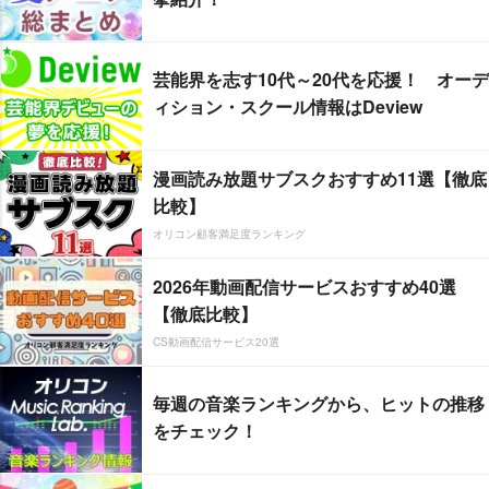
芸能界を志す10代～20代を応援！ オーデ
ィション・スクール情報はDeview
漫画読み放題サブスクおすすめ11選【徹底
比較】
オリコン顧客満足度ランキング
2026年動画配信サービスおすすめ40選
【徹底比較】
CS動画配信サービス20選
毎週の音楽ランキングから、ヒットの推移
をチェック！