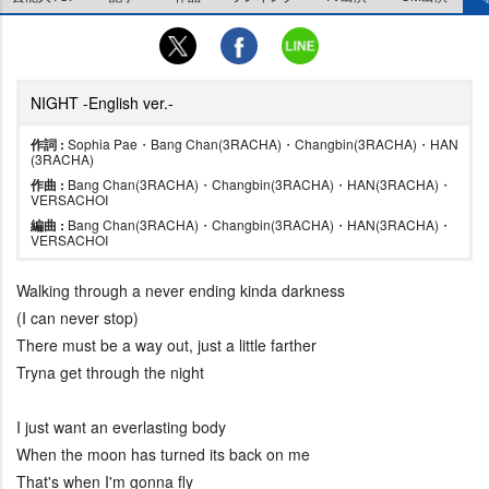
NIGHT -English ver.-
作詞 :
Sophia Pae・Bang Chan(3RACHA)・Changbin(3RACHA)・HAN
(3RACHA)
作曲 :
Bang Chan(3RACHA)・Changbin(3RACHA)・HAN(3RACHA)・
VERSACHOI
編曲 :
Bang Chan(3RACHA)・Changbin(3RACHA)・HAN(3RACHA)・
VERSACHOI
Walking through a never ending kinda darkness
(I can never stop)
There must be a way out, just a little farther
Tryna get through the night
I just want an everlasting body
When the moon has turned its back on me
That's when I'm gonna fly