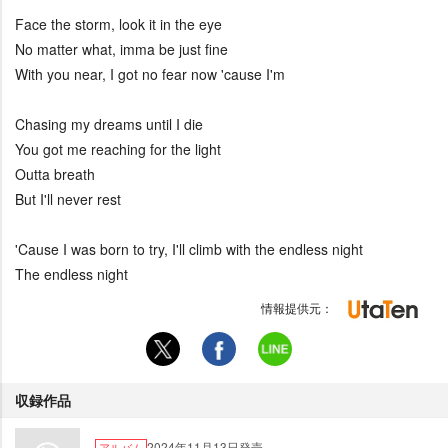
Face the storm, look it in the eye
No matter what, imma be just fine
With you near, I got no fear now 'cause I'm
Chasing my dreams until I die
You got me reaching for the light
Outta breath
But I'll never rest
'Cause I was born to try, I'll climb with the endless night
The endless night
情報提供元：
収録作品
2024年11月13日発売
アルバム