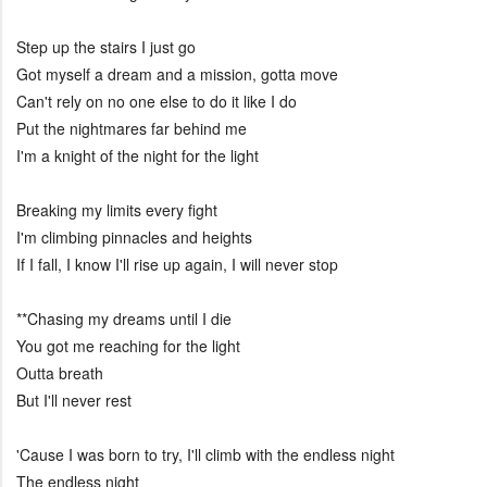
Step up the stairs I just go
Got myself a dream and a mission, gotta move
Can't rely on no one else to do it like I do
Put the nightmares far behind me
I'm a knight of the night for the light
Breaking my limits every fight
I'm climbing pinnacles and heights
If I fall, I know I'll rise up again, I will never stop
**Chasing my dreams until I die
You got me reaching for the light
Outta breath
But I'll never rest
'Cause I was born to try, I'll climb with the endless night
The endless night