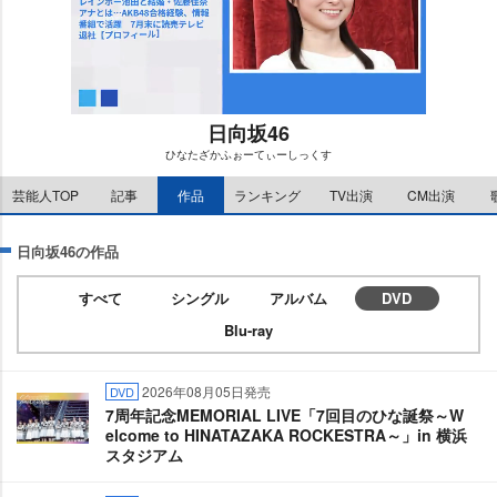
日向坂46
ひなたざかふぉーてぃーしっくす
M
芸能人TOP
記事
作品
ランキング
TV出演
CM出演
u
t
e
日向坂46の作品
すべて
シングル
アルバム
DVD
Blu-ray
2026年08月05日発売
DVD
7周年記念MEMORIAL LIVE「7回目のひな誕祭～W
elcome to HINATAZAKA ROCKESTRA～」in 横浜
スタジアム