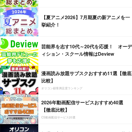
【夏アニメ2026】7月期夏の新アニメを一
挙紹介！
芸能界を志す10代～20代を応援！ オーデ
ィション・スクール情報はDeview
漫画読み放題サブスクおすすめ11選【徹底
比較】
オリコン顧客満足度ランキング
2026年動画配信サービスおすすめ40選
【徹底比較】
CS動画配信サービス20選