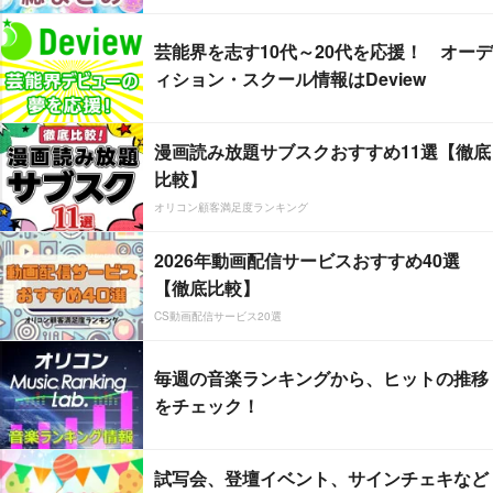
芸能界を志す10代～20代を応援！ オーデ
ィション・スクール情報はDeview
漫画読み放題サブスクおすすめ11選【徹底
比較】
オリコン顧客満足度ランキング
2026年動画配信サービスおすすめ40選
【徹底比較】
CS動画配信サービス20選
毎週の音楽ランキングから、ヒットの推移
をチェック！
試写会、登壇イベント、サインチェキなど