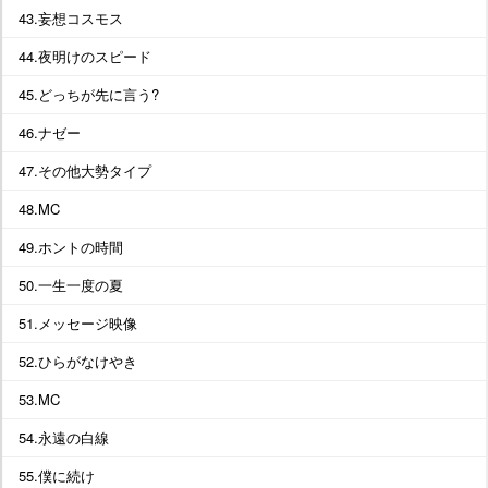
43.妄想コスモス
44.夜明けのスピード
45.どっちが先に言う?
46.ナゼー
47.その他大勢タイプ
48.MC
49.ホントの時間
50.一生一度の夏
51.メッセージ映像
52.ひらがなけやき
53.MC
54.永遠の白線
55.僕に続け