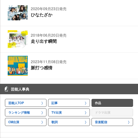
2020年09月23日発売
ひなたざか
2018年06月20日発売
走り出す瞬間
2023年11月08日発売
脈打つ感情
芸能人事典
芸能人TOP
記事
作品
ランキング情報
TV出演
ドラマ出演
CM出演
歌詞
音楽配信