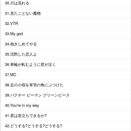
30.川は流れる
31.見たことない魔物
32.VTR
33.My god
34.抱きしめてやる
35.沈黙した恋人よ
36.車輪が軋むように君が泣く
37.MC
38.足の小指を箪笥の角にぶつけた
39.パクチー ピーマン グリーンピース
40.You’re in my way
41.君は逆立ちできるか?
42.どうする?どうする?どうする?