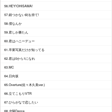
56.HEY!OHISAMA!
57.錆つかない剣を持て!
58.僕なんか
59.君しか勝たん
60.君はハニーデュー
61.卒業写真だけが知ってる
62.君は0から1になれ
63.MC
64.日向坂
65.Overture(佐々木久美ver.)
66.立てこもりVTR
67.ひらがなで恋したい
68.夕陽Dance