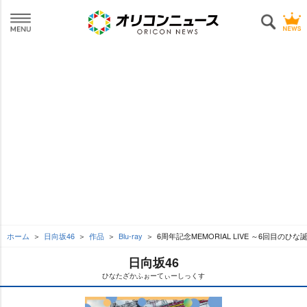
ホーム
日向坂46
作品
Blu-ray
6周年記念MEMORIAL LIVE ～6回目のひな誕
日向坂46
ひなたざかふぉーてぃーしっくす