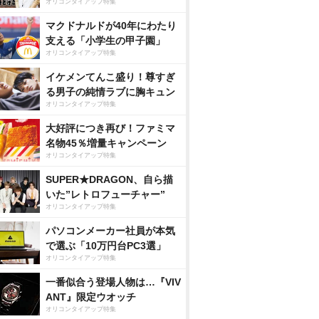
オリコンタイアップ特集
マクドナルドが40年にわたり
支える「小学生の甲子園」
オリコンタイアップ特集
イケメンてんこ盛り！尊すぎ
る男子の純情ラブに胸キュン
オリコンタイアップ特集
大好評につき再び！ファミマ
名物45％増量キャンペーン
オリコンタイアップ特集
SUPER★DRAGON、自ら描
いた”レトロフューチャー”
オリコンタイアップ特集
パソコンメーカー社員が本気
で選ぶ「10万円台PC3選」
オリコンタイアップ特集
一番似合う登場人物は…『VIV
ANT』限定ウオッチ
オリコンタイアップ特集