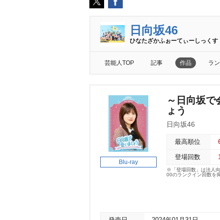
日向坂46
ひなたざかふぉーてぃーしっくす
芸能人TOP
記事
作品
ラン
～日向坂で
ょう
日向坂46
最高順位
登場回数
Blu-ray
※「登場回数」は法人
00のランクイン回数を