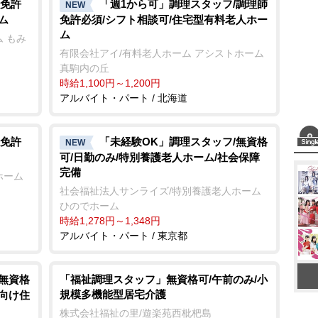
免許
「週1から可」調理スタッフ/調理師
NEW
ム
免許必須/シフト相談可/住宅型有料老人ホー
ム
 もみ
有限会社アイ/有料老人ホーム アシストホーム
真駒内の丘
時給1,100円～1,200円
アルバイト・パート / 北海道
免許
「未経験OK」調理スタッフ/無資格
NEW
可/日勤のみ/特別養護老人ホーム/社会保障
完備
ホーム
社会福祉法人サンライズ/特別養護老人ホーム
ひのでホーム
時給1,278円～1,348円
アルバイト・パート / 東京都
/無資格
「福祉調理スタッフ」無資格可/午前のみ/小
規模多機能型居宅介護
者向け住
株式会社福祉の里/遊楽苑西枇杷島