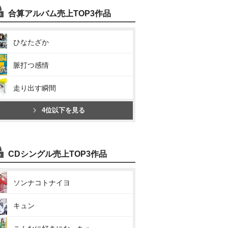
合算アルバム売上TOP3作品
ひなたざか
脈打つ感情
走り出す瞬間
4位以下を見る
CDシングル売上TOP3作品
ソンナコトナイヨ
キュン