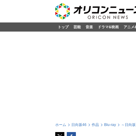
トップ
芸能
音楽
ドラマ&映画
アニメ
ホーム
日向坂46
作品
Blu-ray
～日向坂