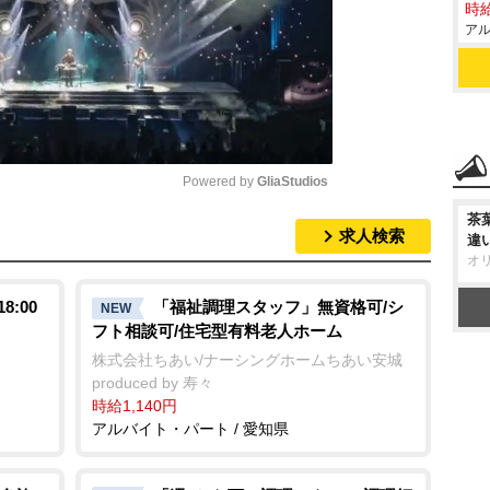
時給
アル
Powered by 
GliaStudios
茶
求人検索
違
M
オ
u
t
:00
「福祉調理スタッフ」無資格可/シ
NEW
フト相談可/住宅型有料老人ホーム
e
株式会社ちあい/ナーシングホームちあい安城
produced by 寿々
時給1,140円
アルバイト・パート / 愛知県