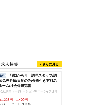
さらに見る
「週2から可」調理スタッフ/調
EW
師免許必須/日勤のみ/介護付き有料老
ホーム/社会保障完備
式会社川島コーポレーション/サニーライフ世田
1,226円～1,400円
バイト・パート / 東京都