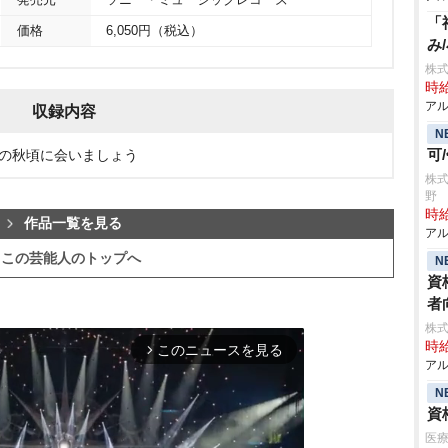
発売元
ソニー・ミュージックレコーズ
「
価格
6,050円（税込）
み
株式
時給
アル
収録内容
N
可
菜の秋頃に会いましょう
株式
野
時給
作品一覧を見る
アル
この芸能人のトップへ
N
資
者
株式
時給
このニュースを見る
arrow_forward_ios
アル
N
資
医療