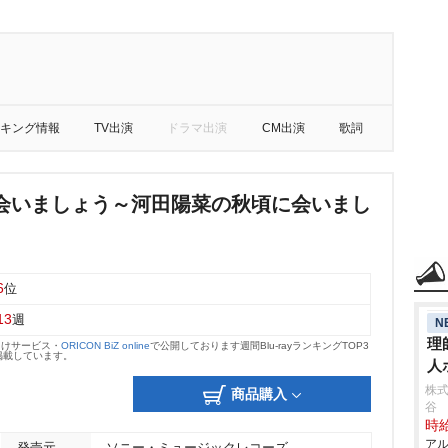
キング情報
TV出演
ドラマ出演
CM出演
歌詞
会いましょう～河田陽菜の秋頃に会いまし
6
位
13
週
N
理
向けサービス・
ORICON BiZ online
で公開しております週間Blu-rayランキングTOP3
掲載しています。
人
株
商品購入
谷
時給
アル