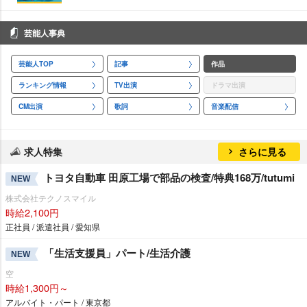
芸能人事典
芸能人TOP
記事
作品
ランキング情報
TV出演
ドラマ出演
CM出演
歌詞
音楽配信
求人特集
さらに見る
トヨタ自動車 田原工場で部品の検査/特典168万/tutumi
NEW
株式会社テクノスマイル
時給2,100円
正社員 / 派遣社員 / 愛知県
「生活支援員」パート/生活介護
NEW
空
時給1,300円～
アルバイト・パート / 東京都