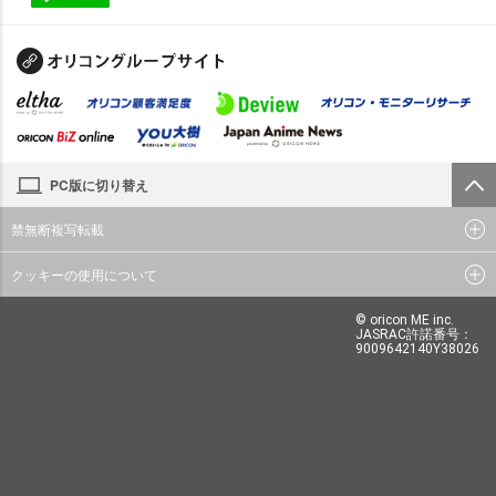
PC版に切り替え
禁無断複写転載
クッキーの使用について
© oricon ME inc.
JASRAC許諾番号：
9009642140Y38026