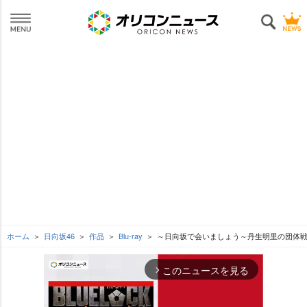
ホーム
日向坂46
作品
Blu-ray
～日向坂で会いましょう～丹生明里の団体
このニュースを見る
arrow_forward_ios