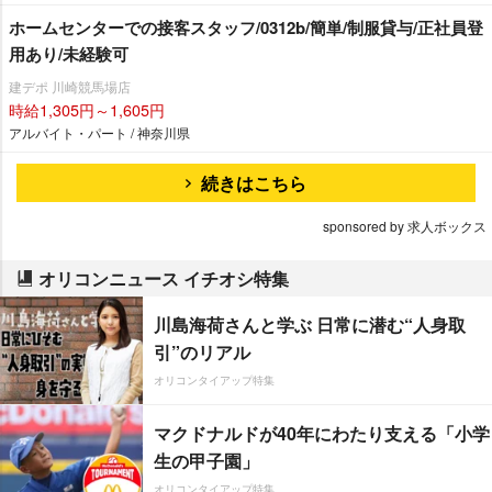
ホームセンターでの接客スタッフ/0312b/簡単/制服貸与/正社員登
用あり/未経験可
建デポ 川崎競馬場店
時給1,305円～1,605円
アルバイト・パート / 神奈川県
続きはこちら
sponsored by 求人ボックス
オリコンニュース イチオシ特集
川島海荷さんと学ぶ 日常に潜む“人身取
引”のリアル
オリコンタイアップ特集
マクドナルドが40年にわたり支える「小学
生の甲子園」
オリコンタイアップ特集