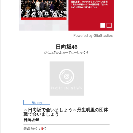
Powered by 
GliaStudios
日向坂46
M
ひなたざかふぉーてぃーしっくす
u
t
e
Blu-ray
～日向坂で会いましょう～丹生明里の団体
戦で会いましょう
日向坂46
最高順位：
5
位