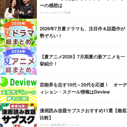
ーの感想は
オリコンタイアップ特集
2026年7月夏ドラマも、注目作＆話題作が
勢ぞろい！
【夏アニメ2026】7月期夏の新アニメを一
挙紹介！
芸能界を志す10代～20代を応援！ オーデ
ィション・スクール情報はDeview
漫画読み放題サブスクおすすめ11選【徹底
比較】
オリコン顧客満足度ランキング