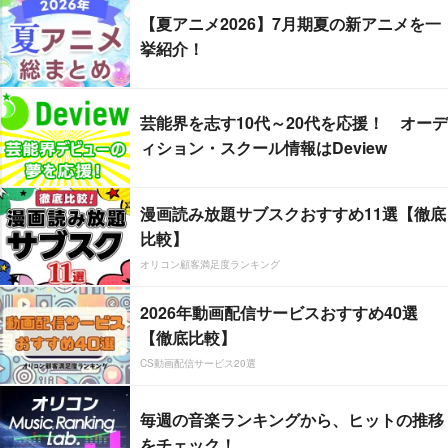
【夏アニメ2026】7月期夏の新アニメを一
挙紹介！
芸能界を志す10代～20代を応援！ オーデ
ィション・スクール情報はDeview
漫画読み放題サブスクおすすめ11選【徹底
比較】
オリコン顧客満足度ランキング
2026年動画配信サービスおすすめ40選
【徹底比較】
CS動画配信サービス20選
毎週の音楽ランキングから、ヒットの推移
をチェック！