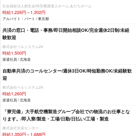
社会福祉法人創生会/特別養護老人ホーム あだちホーム
時給1,226円～1,302円
アルバイト・パート / 東京都
共済の窓口・電話・事務/即日開始相談OK/完全週休2日制/未経
験歓迎
株式会社ベルシステム24
時給1,500円
派遣社員 / 北海道
自動車共済のコールセンター/週休3日OK/時短勤務OK/未経験歓
迎
株式会社ベルシステム24
時給1,260円
派遣社員 / 北海道
「寮完備」大手航空機製造グループ会社での物流のお仕事とな
ります。/即入寮/製造・工場/日勤/日払い/工場・製造
株式会社京栄センター
時給1,350円～1,688円