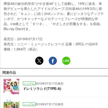
欅坂46の妹分的存在“けやき坂46”として始動し、19年に改名、単
独デビューを果たしたアイドルグループ:日向坂46の19年3月に発
売された「キュン」に続く2ndシングル。夏にピッタリなアップテ
ンポで、かつキャッチーなメロディーとフレーズが特徴的な作
品。c/w曲として「キツネ」、「やさしさが邪魔をする」を収録。
Blu-ray Disc付き。
発売日：2019年07月17日
発売元：ソニー・ミュージックレコーズ 品番：SRCL-11224/5
価格：1,884円（税込）
関連作品
2019年07月17日発売
シングル
ドレミソラシド(TYPE-A)
2019年07月17日発売
シングル