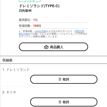
シングル
ドレミソラシド(TYPE-C)
日向坂46
最高順位：
1
位
登場回数：
103
回
※「登場回数」は
you大樹
および法人向けサービス・
ORICON
BiZ online
で公開しております週間シングルランキングTOP200
のランクイン回数を掲載しています。
商品購入
収録曲
1. ドレミソラシド
歌詞
2. キツネ
歌詞