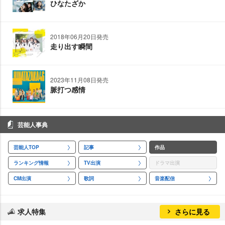
ひなたざか
2018年06月20日発売
走り出す瞬間
2023年11月08日発売
脈打つ感情
芸能人事典
芸能人TOP
記事
作品
ランキング情報
TV出演
ドラマ出演
CM出演
歌詞
音楽配信
求人特集
さらに見る