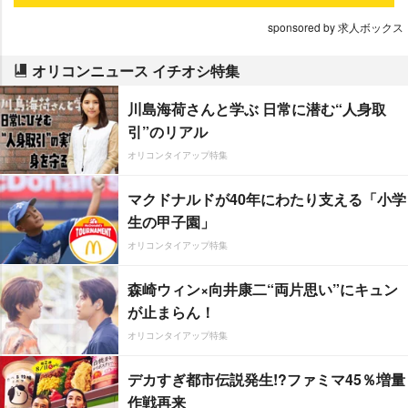
sponsored by 求人ボックス
オリコンニュース イチオシ特集
川島海荷さんと学ぶ 日常に潜む“人身取
引”のリアル
オリコンタイアップ特集
マクドナルドが40年にわたり支える「小学
生の甲子園」
オリコンタイアップ特集
森崎ウィン×向井康二“両片思い”にキュン
が止まらん！
オリコンタイアップ特集
デカすぎ都市伝説発生!?ファミマ45％増量
作戦再来