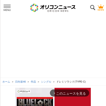
ホーム
日向坂46
作品
シングル
ドレミソラシド(TYPE-C)
このニュースを見る
arrow_forward_ios