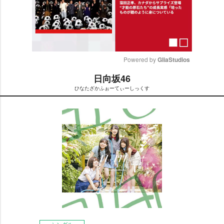
Powered by 
GliaStudios
日向坂46
M
ひなたざかふぉーてぃーしっくす
u
t
e