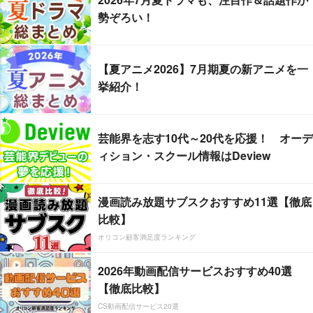
勢ぞろい！
【夏アニメ2026】7月期夏の新アニメを一
挙紹介！
芸能界を志す10代～20代を応援！ オーデ
ィション・スクール情報はDeview
漫画読み放題サブスクおすすめ11選【徹底
比較】
オリコン顧客満足度ランキング
2026年動画配信サービスおすすめ40選
【徹底比較】
CS動画配信サービス20選