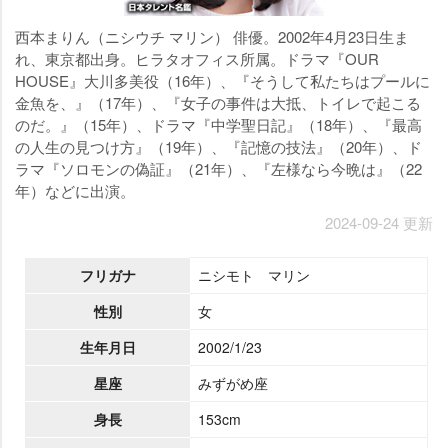
西本まりん（ニシウチ マリン） 俳優。2002年4月23日生ま
れ、東京都出身。ヒラタオフィス所属。ドラマ『OUR
HOUSE』大川多美役（16年）、『そうして私たちはプールに
金魚を、』（17年）、『女子の事件は大抵、トイレで起こる
のだ。』（15年）、ドラマ『中学聖日記』（18年）、『最高
の人生の見つけ方』（19年）、『記憶の技法』（20年）、ド
ラマ『ソロモンの偽証』（21年）、『左様なら今晩は』（22
年）などに出演。
2024-09-24 更新
フリガナ
ニシモト マリン
性別
女
生年月日
2002/1/23
星座
みずがめ座
身長
153cm