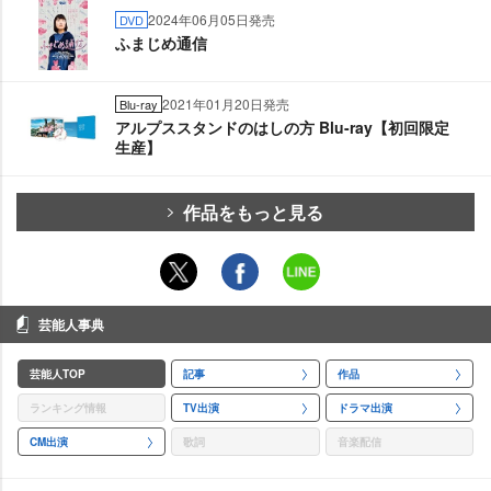
2024年06月05日発売
DVD
ふまじめ通信
2021年01月20日発売
Blu-ray
アルプススタンドのはしの方 Blu-ray【初回限定
生産】
作品をもっと見る
芸能人事典
芸能人TOP
記事
作品
ランキング情報
TV出演
ドラマ出演
CM出演
歌詞
音楽配信