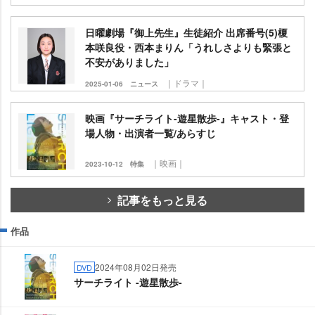
日曜劇場『御上先生』生徒紹介 出席番号(5)榎
本咲良役・西本まりん「うれしさよりも緊張と
不安がありました」
｜ドラマ｜
2025-01-06
ニュース
映画『サーチライト-遊星散歩-』キャスト・登
場人物・出演者一覧/あらすじ
｜映画｜
2023-10-12
特集
記事をもっと見る
作品
2024年08月02日発売
DVD
サーチライト -遊星散歩-