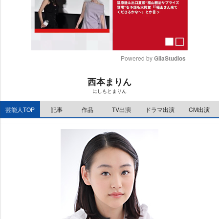
Powered by 
GliaStudios
M
西本まりん
u
にしもとまりん
t
e
芸能人TOP
記事
作品
TV出演
ドラマ出演
CM出演