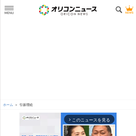
ホーム
引坂理絵
このニュースを見る
arrow_forward_ios