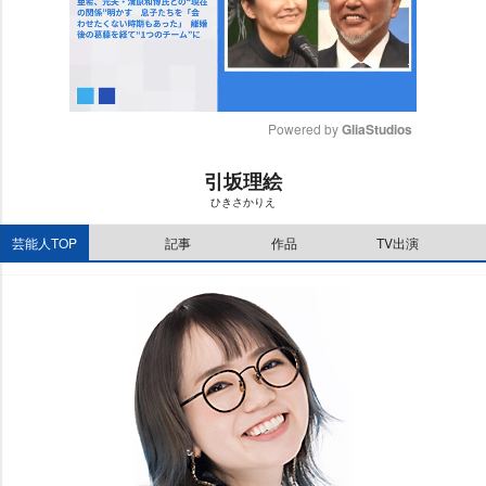
Powered by 
GliaStudios
M
引坂理絵
u
ひきさかりえ
t
e
芸能人TOP
記事
作品
TV出演