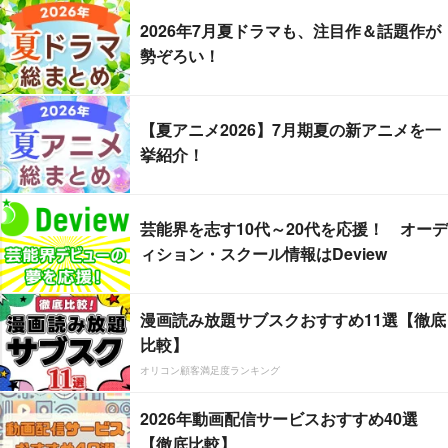
2026年7月夏ドラマも、注目作＆話題作が
勢ぞろい！
【夏アニメ2026】7月期夏の新アニメを一
挙紹介！
芸能界を志す10代～20代を応援！ オーデ
ィション・スクール情報はDeview
漫画読み放題サブスクおすすめ11選【徹底
比較】
オリコン顧客満足度ランキング
2026年動画配信サービスおすすめ40選
【徹底比較】