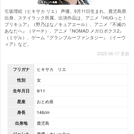
引坂理絵（ヒキサカ リエ） 声優。9月11日生まれ、鹿児島県
出身。ステイラック所属。出演作品は、アニメ『HUGっと！
プリキュア』（野乃はな／キュアエール）、アニメ『不滅の
あなたへ』（マーチ）、アニメ『NOMAD メガロボクス2』
（ミゲル）、ゲーム『グランブルーファンタジー』（イーウ
ィア）など。
2025-06-17 更新
フリガナ
ヒキサカ リエ
性別
女
生年月日
9/11
星座
おとめ座
身長
146cm
出身地
鹿児島
ジャンル
声優・ナレーター