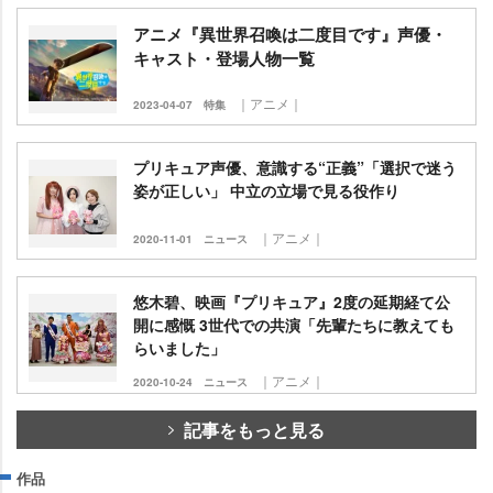
アニメ『異世界召喚は二度目です』声優・
キャスト・登場人物一覧
｜アニメ｜
2023-04-07
特集
プリキュア声優、意識する“正義”「選択で迷う
姿が正しい」 中立の立場で見る役作り
｜アニメ｜
2020-11-01
ニュース
悠木碧、映画『プリキュア』2度の延期経て公
開に感慨 3世代での共演「先輩たちに教えても
らいました」
｜アニメ｜
2020-10-24
ニュース
記事をもっと見る
作品