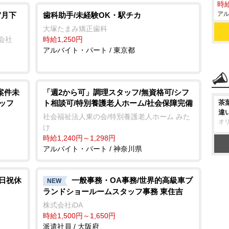
時給
アル
7月下
歯科助手/未経験OK・駅チカ
大塚たまみ矯正歯科
会社
時給1,250円
アルバイト・パート / 東京都
案件未
「週2から可」調理スタッフ/無資格可/シフ
ッフ
ト相談可/特別養護老人ホーム/社会保障完備
茶
違
社会福祉法人東の会/特別養護老人ホーム みた
オ
け
時給1,240円～1,298円
アルバイト・パート / 神奈川県
土日祝休
一般事務・OA事務/世界的高級車ブ
NEW
ランドショールームスタッフ事務 東住吉
株式会社iDA
時給1,500円～1,650円
派遣社員 / 大阪府