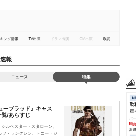
キング情報
TV出演
ドラマ出演
CM出演
歌詞
・速報
ニュース
特集
N
勤
ューブラッド』キャス
星
覧/あらすじ
パ
時給
、シルベスター・スタローン、
派遣
ルフ・ラングレン、トニー・ジ