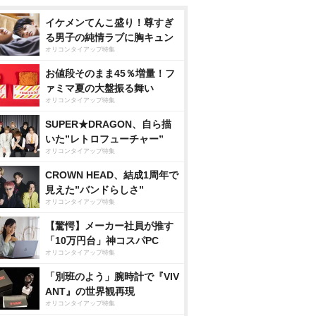
イケメンてんこ盛り！尊すぎ
る男子の純情ラブに胸キュン
オリコンタイアップ特集
お値段そのまま45％増量！フ
ァミマ夏の大盤振る舞い
オリコンタイアップ特集
SUPER★DRAGON、自ら描
いた”レトロフューチャー”
オリコンタイアップ特集
CROWN HEAD、結成1周年で
見えた”バンドらしさ”
オリコンタイアップ特集
【驚愕】メーカー社員が推す
「10万円台」神コスパPC
オリコンタイアップ特集
「別班のよう」腕時計で『VIV
ANT』の世界観再現
オリコンタイアップ特集