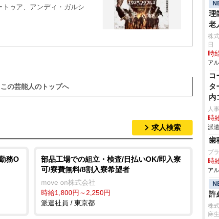
N
ートゥア、アンディ・ガルシ
理
老
株式
日
時給
アル
コ
タ
この芸能人のトップへ
内
人
時給
求人検索
派遣
歯
ブ
勤務O
部品工場での組立・検査/日払いOK/即入寮
時給
可/寮費無料/8割入寮希望者
アル
move on株式会社
N
時給1,800円～2,250円
許
派遣社員 / 東京都
株
麻