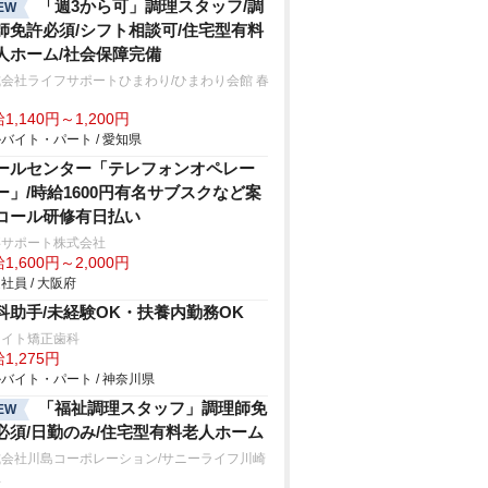
「週3から可」調理スタッフ/調
EW
師免許必須/シフト相談可/住宅型有料
人ホーム/社会保障完備
会社ライフサポートひまわり/ひまわり会館 春
1,140円～1,200円
バイト・パート / 愛知県
ールセンター「テレフォンオペレー
ー」/時給1600円有名サブスクなど案
コール研修有日払い
事サポート株式会社
1,600円～2,000円
社員 / 大阪府
科助手/未経験OK・扶養内勤務OK
ライト矯正歯科
1,275円
バイト・パート / 神奈川県
「福祉調理スタッフ」調理師免
EW
必須/日勤のみ/住宅型有料老人ホーム
式会社川島コーポレーション/サニーライフ川崎
生