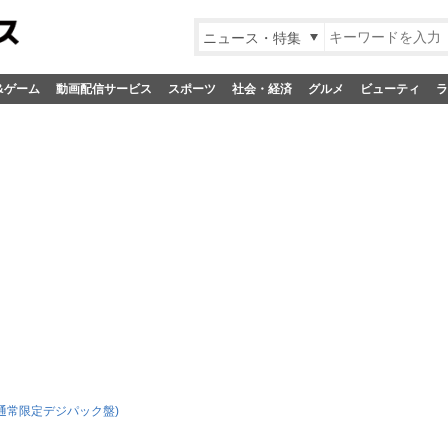
ニュース・特集
&ゲーム
動画配信サービス
スポーツ
社会・経済
グルメ
ビューティ
ラ
aII(通常限定デジパック盤)