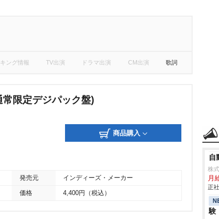
キング情報
TV出演
ドラマ出演
CM出演
歌詞
aII(通常限定デジパック盤)
商品購入
自
株
月
発売元
インディーズ・メーカー
正社
価格
4,400円（税込）
N
験