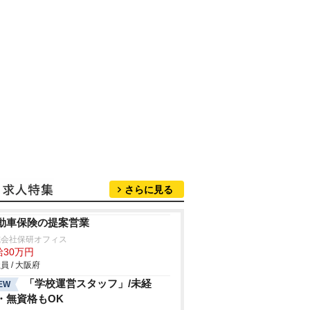
さらに見る
動車保険の提案営業
式会社保研オフィス
給30万円
員 / 大阪府
「学校運営スタッフ」/未経
EW
・無資格もOK