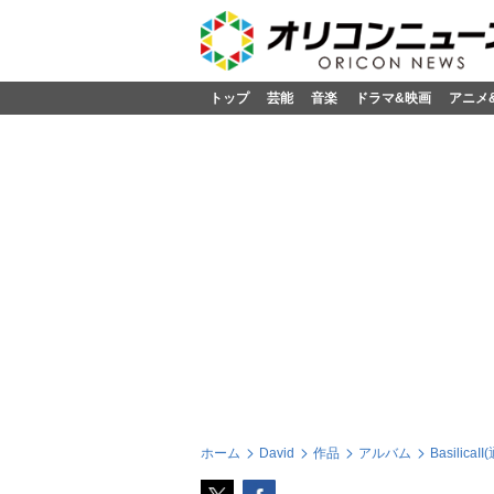
トップ
芸能
音楽
ドラマ&映画
アニメ
ホーム
David
作品
アルバム
Basilic