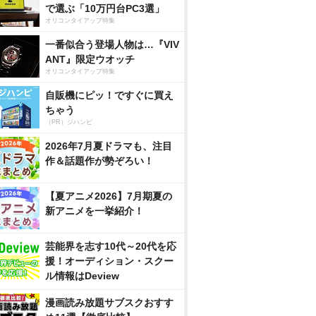
で選ぶ「10万円台PC3選」
オリコンタイアップ特集
一番似合う登場人物は…『VIV
ANT』限定ウオッチ
オリコンタイアップ特集
自販機にピッ！ですぐに買え
ちゃう
（PR）ジハンピ
2026年7月夏ドラマも、注目
作＆話題作が勢ぞろい！
【夏アニメ2026】7月期夏の
新アニメを一挙紹介！
芸能界を志す10代～20代を応
援！オーディション・スクー
ル情報はDeview
漫画読み放題サブスクおすす