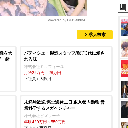
Powered by 
GliaStudios
求人検索
M
u
t
来性を大
パティシエ・製造スタッフ/親子3代に愛さ
で一緒
れる味
e
株式会社ミルフィーユ
月給22万円～28万円
正社員 / 大阪府
未経験歓迎/完全週休二日 東京都内勤務 営
業科学するメガベンチャー
株式会社ビズリーチ
年収420万円～550万円
正社員 / 東京都