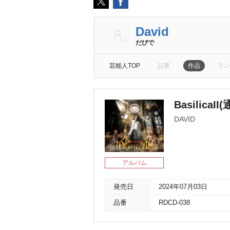
David
だびで
芸能人TOP
記事
作品
ラン
Basilic
DAVID
アルバム
発売日
2024年07月03日
品番
RDCD-038