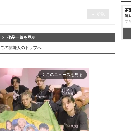
茶
歌詞
違
オ
作品一覧を見る
この芸能人のトップへ
このニュースを見る
arrow_forward_ios