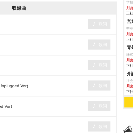
学
月給
収録曲
正社
営
歌詞
秀
月
正社
歌詞
青
株
月
歌詞
正社
介
社
歌詞
 Unplugged Ver)
月給
正社
歌詞
d Ver)
歌詞