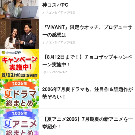
神コスパPC
オリコンタイアップ特集
『VIVANT』限定ウオッチ、プロデューサ
ーの感想は
オリコンタイアップ特集
【8月12日まで！】チョコザップキャンペ
ーン実施中！
（PR）chocoZAP
2026年7月夏ドラマも、注目作＆話題作が
勢ぞろい！
【夏アニメ2026】7月期夏の新アニメを一
挙紹介！