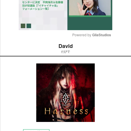
Powered by 
GliaStudios
David
M
だびで
u
t
e