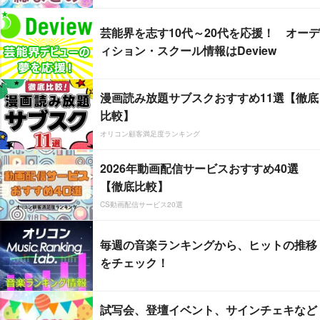
芸能界を志す10代～20代を応援！ オーデ
ィション・スクール情報はDeview
漫画読み放題サブスクおすすめ11選【徹底
比較】
オリコン顧客満足度ランキング
2026年動画配信サービスおすすめ40選
【徹底比較】
CS動画配信サービス20選
毎週の音楽ランキングから、ヒットの推移
をチェック！
試写会、登壇イベント、サインチェキなど