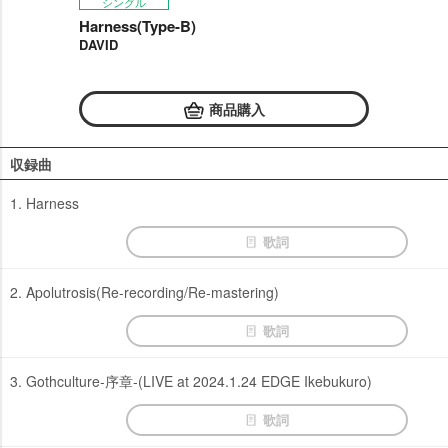
シングル
Harness(Type-B)
DAVID
商品購入
収録曲
1. Harness
歌詞
2. Apolutrosis(Re-recording/Re-mastering)
歌詞
3. Gothculture-序章-(LIVE at 2024.1.24 EDGE Ikebukuro)
歌詞