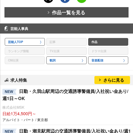
作品一覧を見る
芸能人事典
芸能人TOP
記事
作品
ランキング情報
TV出演
ドラマ出演
CM出演
歌詞
音楽配信
求人特集
さらに見る
日勤・久我山駅周辺の交通誘導警備員/入社祝い金あり/
NEW
週1日～OK
株式会社MSK
日給1万4,500円～
アルバイト・パート / 東京都
日勤・潮見駅周辺の交通誘導警備員/入社祝い金あり/週1
NEW