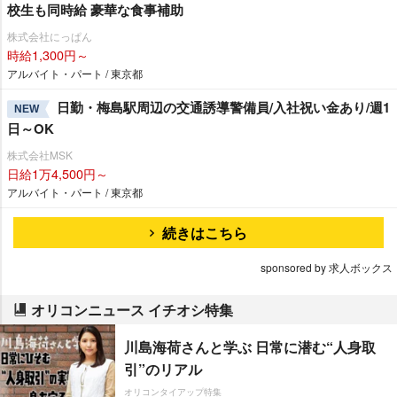
校生も同時給 豪華な食事補助
株式会社にっぱん
時給1,300円～
アルバイト・パート / 東京都
日勤・梅島駅周辺の交通誘導警備員/入社祝い金あり/週1
NEW
日～OK
株式会社MSK
日給1万4,500円～
アルバイト・パート / 東京都
続きはこちら
sponsored by 求人ボックス
オリコンニュース イチオシ特集
川島海荷さんと学ぶ 日常に潜む“人身取
引”のリアル
オリコンタイアップ特集