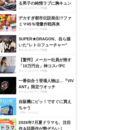
る男子の純情ラブに胸キュン
オリコンタイアップ特集
デカすぎ都市伝説発生!?ファ
ミマ45％増量作戦再来
オリコンタイアップ特集
SUPER★DRAGON、自ら描
いた”レトロフューチャー”
オリコンタイアップ特集
【驚愕】メーカー社員が推す
「10万円台」神コスパPC
オリコンタイアップ特集
一番似合う登場人物は…『VIV
ANT』限定ウオッチ
オリコンタイアップ特集
自販機にピッ！ですぐに買え
ちゃう
（PR）ジハンピ
2026年7月夏ドラマも、注目
作＆話題作が勢ぞろい！