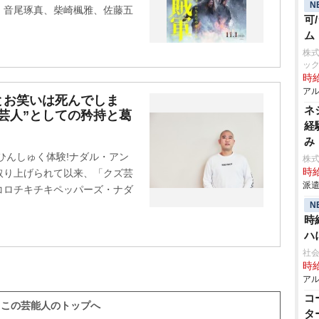
N
、音尾琢真、柴崎楓雅、佐藤五
可
ム
株
ッ
時給
アル
とお笑いは死んでしま
ネ
芸人”としての矜持と葛
経
み
「ひんしゅく体験!ナダル・アン
株
時給
取り上げられて以来、「クズ芸
派遣
コロチキチキペッパーズ・ナダ
N
時
ハ
社会
時給
アル
コ
この芸能人のトップへ
タ