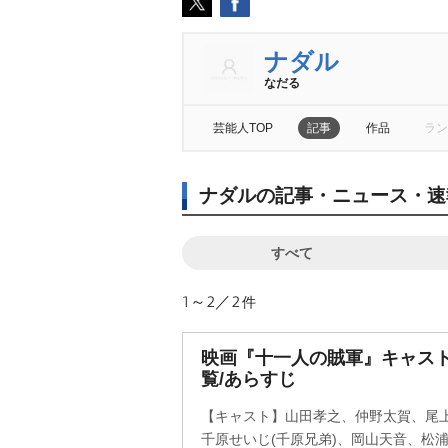
ナダル
なだる
芸能人TOP
記事
作品
ラン
ナダルの記事・ニュース・速
すべて
1～2／2
件
映画『十一人の賊軍』キャス
覧/あらすじ
【キャスト】山田孝之、仲野太賀、尾
千原せいじ(千原兄弟)、岡山天音、松