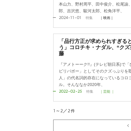
本山力、野村周平、田中俊介、松尾諭
郎、吉沢悠、駿河太郎、松角洋平、
2024-11-01
特集
｜映画｜
「品行方正が求められすぎる
う」コロチキ・ナダル、“クズ
藤
『アメトーーク!!』(テレビ朝日系)で
ビリバボー」としてそのクズっぷりを
人」の代名詞的存在になっているコロ
ル。そんななか2020年、
2022-02-25
特集
｜芸能 ｜
1～2／2
件