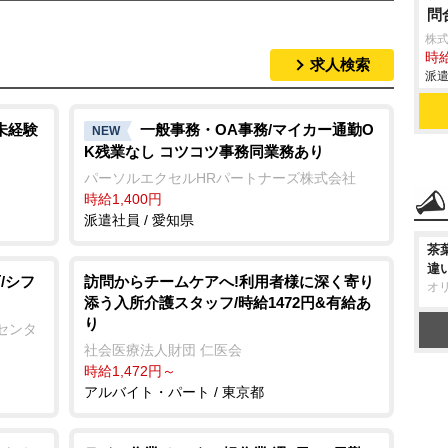
問
株
時給
求人検索
派遣
未経験
一般事務・OA事務/マイカー通勤O
NEW
K残業なし コツコツ事務同業務あり
パーソルエクセルHRパートナーズ株式会社
時給1,400円
派遣社員 / 愛知県
茶
違
/シフ
訪問からチームケアへ!利用者様に深く寄り
オ
添う入所介護スタッフ/時給1472円&有給あ
り
センタ
社会医療法人財団 仁医会
時給1,472円～
アルバイト・パート / 東京都