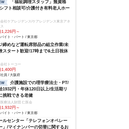
「福祉調理スタッフ」無資格
EW
/シフト相談可/介護付き有料老人ホー
式会社ケアレジデンス/ケアレジデンス東京アネ
クス
1,226円～
バイト・パート / 東京都
ジ締めなど運転席部品の組立作業/未
験スタート歓迎!17時まで&土日祝休
式会社トーコー
1,400円
社員 / 大阪府
介護施設での理学療法士・PT/
EW
給1932円・年休120日以上/生活期リ
に挑戦できる老健
医療法人財団 仁医会
1,932円～
バイト・パート / 東京都
ールセンター「テレフォンオペレー
ー」/マイナンバーの切替に関するお