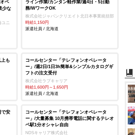
オペ
ライン作業/カンタン軽作業/週4日・5日勤
務/WワークOK
業少な
株式会社ジャパンクリエイト北日本事業統括部
時給1,150円
海ユニ
派遣社員 / 北海道
以上も
コールセンター「テレフォンオペレータ
ー」/週2日/1日3h簡単&シンプルカタログギ
フトの注文受付
株式会社ラブキャリア
時給1,600円～1,650円
派遣社員 / 北海道
円で安
コールセンター「テレフォンオペレータ
ー」/大量募集 10月携帯電話に関するテレオ
ペ駅1分オシャレ自由
NDSキャリア株式会社