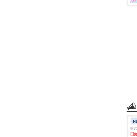
N
株
日給