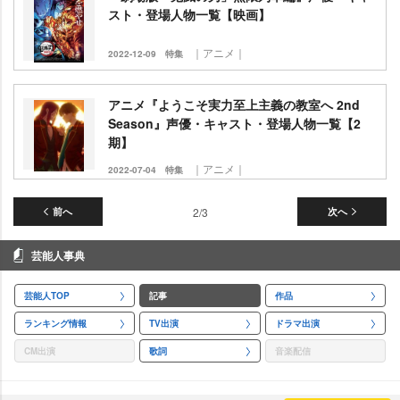
スト・登場人物一覧【映画】
｜アニメ｜
2022-12-09
特集
アニメ『ようこそ実力至上主義の教室へ 2nd
Season』声優・キャスト・登場人物一覧【2
期】
｜アニメ｜
2022-07-04
特集
前へ
2/3
次へ
芸能人事典
芸能人TOP
記事
作品
ランキング情報
TV出演
ドラマ出演
CM出演
歌詞
音楽配信