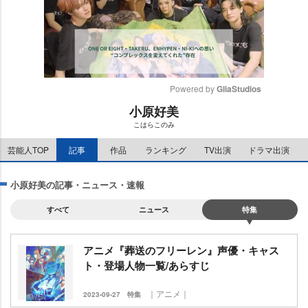
Powered by 
GliaStudios
小原好美
M
こはらこのみ
u
t
芸能人TOP
記事
作品
ランキング
TV出演
ドラマ出演
e
小原好美の記事・ニュース・速報
すべて
ニュース
特集
アニメ『葬送のフリーレン』声優・キャス
ト・登場人物一覧/あらすじ
｜アニメ｜
2023-09-27
特集