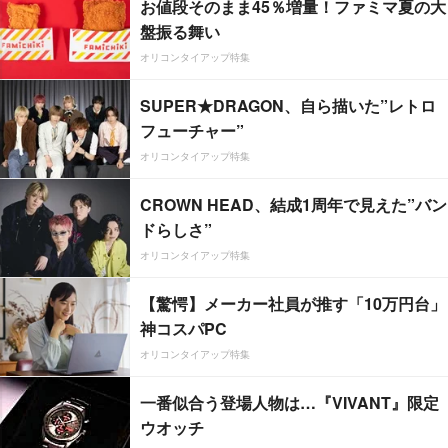
お値段そのまま45％増量！ファミマ夏の大
盤振る舞い
オリコンタイアップ特集
SUPER★DRAGON、自ら描いた”レトロ
フューチャー”
オリコンタイアップ特集
CROWN HEAD、結成1周年で見えた”バン
ドらしさ”
オリコンタイアップ特集
【驚愕】メーカー社員が推す「10万円台」
神コスパPC
オリコンタイアップ特集
一番似合う登場人物は…『VIVANT』限定
ウオッチ