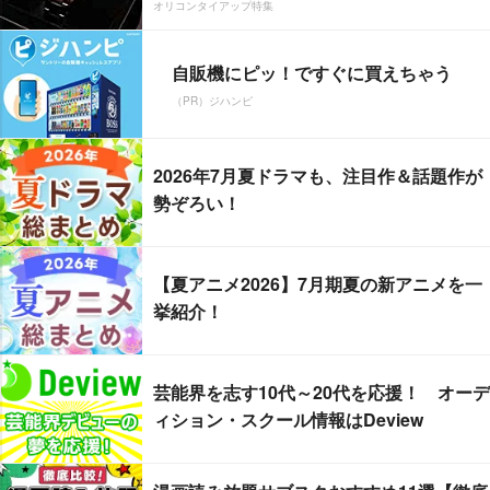
オリコンタイアップ特集
自販機にピッ！ですぐに買えちゃう
（PR）ジハンピ
2026年7月夏ドラマも、注目作＆話題作が
勢ぞろい！
【夏アニメ2026】7月期夏の新アニメを一
挙紹介！
芸能界を志す10代～20代を応援！ オーデ
ィション・スクール情報はDeview