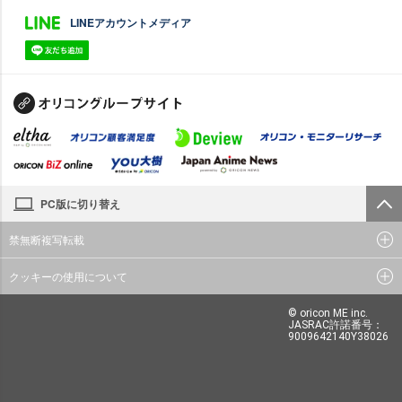
LINEアカウントメディア
PC版に切り替え
禁無断複写転載
クッキーの使用について
© oricon ME inc.
JASRAC許諾番号：
9009642140Y38026