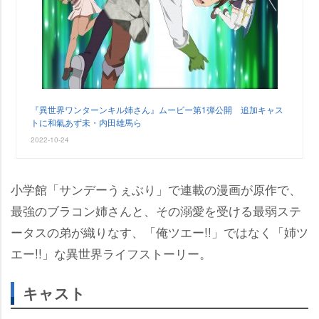
『異世界ワンターンキル姉さん』ムービー第1弾公開 追加キャス
トに和氣あず未・内田雄馬ら
2022-10-24
小学館「サンデーうぇぶり」で連載の漫画が原作で、
最強のブラコン姉さんと、その溺愛を受ける最弱ステ
ータスの弟が織りなす、「俺ツエー!!」ではなく「姉ツ
エー!!」な異世界ライフストーリー。
キャスト