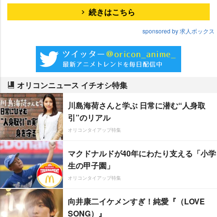
続きはこちら
sponsored by 求人ボックス
オリコンニュース イチオシ特集
川島海荷さんと学ぶ 日常に潜む“人身取
引”のリアル
オリコンタイアップ特集
マクドナルドが40年にわたり支える「小学
生の甲子園」
オリコンタイアップ特集
向井康二イケメンすぎ！純愛『（LOVE
SONG）』