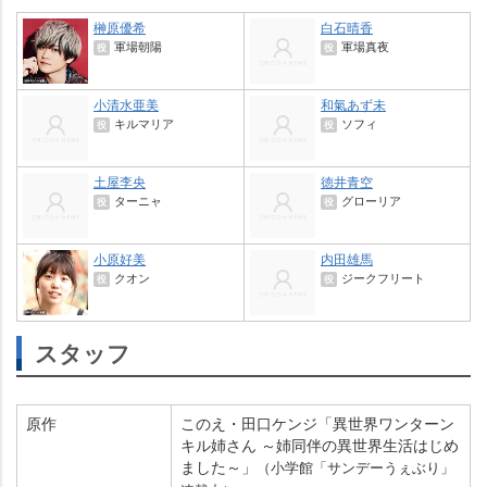
榊原優希
白石晴香
軍場朝陽
軍場真夜
役
役
小清水亜美
和氣あず未
キルマリア
ソフィ
役
役
土屋李央
徳井青空
ターニャ
グローリア
役
役
小原好美
内田雄馬
クオン
ジークフリート
役
役
スタッフ
原作
このえ・田口ケンジ「異世界ワンターン
キル姉さん ～姉同伴の異世界生活はじめ
ました～」
（小学館「サンデーうぇぶり」