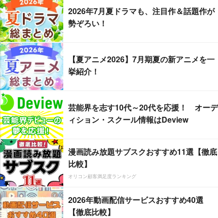
2026年7月夏ドラマも、注目作＆話題作が
勢ぞろい！
【夏アニメ2026】7月期夏の新アニメを一
挙紹介！
芸能界を志す10代～20代を応援！ オーデ
ィション・スクール情報はDeview
漫画読み放題サブスクおすすめ11選【徹底
比較】
オリコン顧客満足度ランキング
2026年動画配信サービスおすすめ40選
【徹底比較】