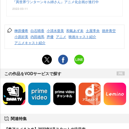
『異世界ワンターンキル姉さん』アニメ化企画が進行中
2022-03-11
榊原優希
白石晴香
小清水亜美
和氣あず未
土屋李央
徳井青空
小原好美
内田雄馬
声優
アニメ
映画キャスト紹介
アニメキャスト紹介
この作品をVODサービスで探す
関連特集
【春アニメまとめ】2023年4月スタートの注目作