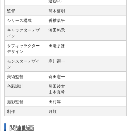
連載中）
監督
髙木啓明
シリーズ構成
香椎葉平
キャラクターデザ
濵田悠示
イン
サブキャラクター
田邉まほ
デザイン
モンスターデザイ
寒川顕一
ン
美術監督
倉田憲一
色彩設計
勝田綾太
山本真希
撮影監督
田村淳
制作
月虹
関連動画