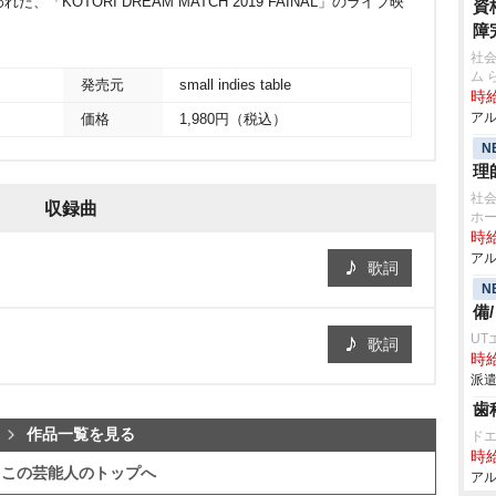
た、「KOTORI DREAM MATCH 2019 FAINAL」のライブ映
資
障
社
ム 
発売元
small indies table
時給
アル
価格
1,980円（税込）
N
理
社
収録曲
ホー
時給
アル
歌詞
N
備
UT
歌詞
時給
派遣
歯
作品一覧を見る
ド
時給
この芸能人のトップへ
アル