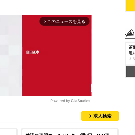
このニュースを見る
arrow_forward_ios
茶
違
オ
Powered by 
GliaStudios
求人検索
M
u
t