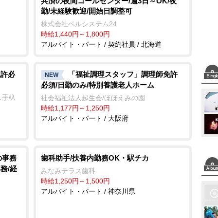
共済の夜間コールセンター/週3日～OK/夜
勤/未経験歓迎/開始日調整可
e
株式会社ベルシステム24
時給1,440円～1,800円
アルバイト・パート / 契約社員 / 北海道
免許必
「福祉調理スタッフ」調理師免許
NEW
必須/日勤のみ/特別養護老人ホーム
長久手杁
社会福祉法人起生会/ほほえみの園
時給1,177円～1,250円
アルバイト・パート / 大阪府
の事務
歯科助手/扶養内勤務OK・駅チカ
務/経
みなみテラス歯科
時給1,250円～1,500円
アルバイト・パート / 神奈川県