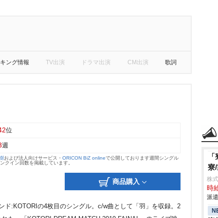
キング情報
TV出演
ドラマ出演
CM出演
歌詞
42
位
3
週
「
大樹
および法人向けサービス・
ORICON BiZ online
で公開しております週間シングル
のランクイン回数を掲載しています。
寮
株
商品購入
時給
派遣
:KOTORIの4枚目のシングル。c/w曲として「羽」を収録。2
N