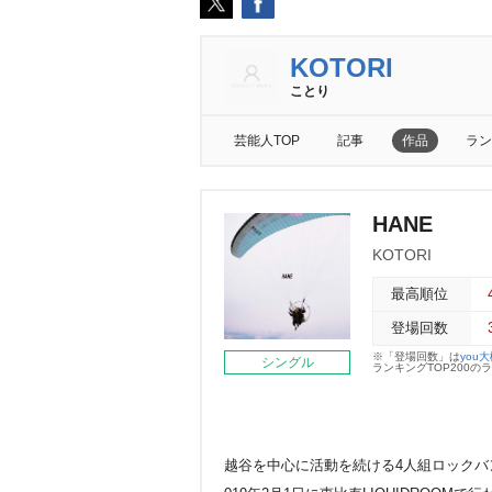
KOTORI
ことり
芸能人TOP
記事
作品
ラン
HANE
KOTORI
最高順位
登場回数
※「登場回数」は
you
シングル
ランキングTOP200
越谷を中心に活動を続ける4人組ロックバンド