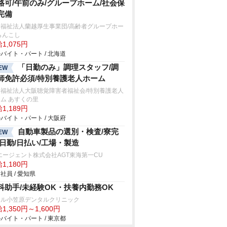
格可/午前のみ/グループホーム/社会保
完備
会福祉法人蘭越厚生事業団/高齢者グループホー
らんこし
1,075円
バイト・パート / 北海道
「日勤のみ」調理スタッフ/調
EW
師免許必須/特別養護老人ホーム
会福祉法人大阪聴覚障害者福祉会/特別養護老人
ム あすくの里
1,189円
バイト・パート / 大阪府
自動車製品の選別・検査/寮完
EW
/日勤/日払い/工場・製造
エージェント株式会社AGT東海第一CU
1,180円
社員 / 愛知県
科助手/未経験OK・扶養内勤務OK
エル小笠原デンタルクリニック
1,350円～1,600円
バイト・パート / 東京都