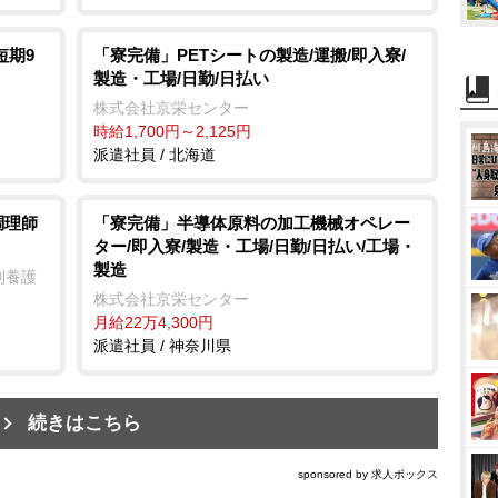
短期9
「寮完備」PETシートの製造/運搬/即入寮/
製造・工場/日勤/日払い
株式会社京栄センター
時給1,700円～2,125円
派遣社員 / 北海道
調理師
「寮完備」半導体原料の加工機械オペレー
ター/即入寮/製造・工場/日勤/日払い/工場・
製造
別養護
株式会社京栄センター
月給22万4,300円
派遣社員 / 神奈川県
続きはこちら
sponsored by 求人ボックス