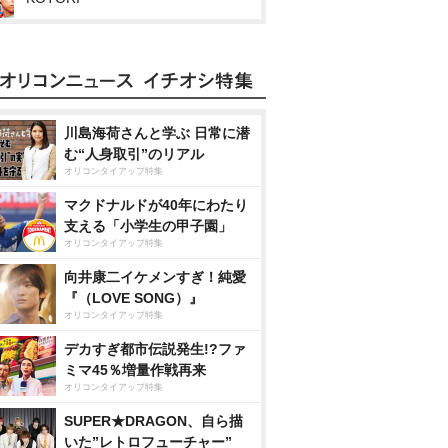
川島海荷さんと学ぶ 日常に潜
む“人身取引”のリアル
オリコンタイアップ特集
マクドナルドが40年にわたり
支える「小学生の甲子園」
オリコンタイアップ特集
向井康二イケメンすぎ！純愛
『（LOVE SONG）』
オリコンタイアップ特集
デカすぎ都市伝説発生!?ファ
ミマ45％増量作戦再来
オリコンタイアップ特集
SUPER★DRAGON、自ら描
いた”レトロフューチャー”