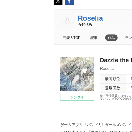
Roselia
ろぜりあ
芸能人TOP
記事
作品
ラン
Dazzle the 
Roselia
最高順位
登場回数
※「登場回数」は
you
シングル
ランキングTOP200
ゲームアプリ「バンドリ! ガールズバンドパー