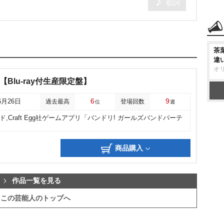
歌詞
茶
違
オ
tiny【Blu-ray付生産限定盤】
6
9
6月26日
過去最高
登場回数
位
週
ド,Craft Egg社ゲームアプリ「バンドリ! ガールズバンドパーテ
り
商品購入
作品一覧を見る
この芸能人のトップへ