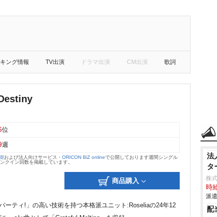
キング情報
TV出演
ドラマ出演
CM出演
歌詞
Destiny
6
位
9
週
法
大樹
および法人向けサービス・
ORICON BiZ online
で公開しております週間シングル
のランクイン回数を掲載しています。
タ
株式
商品購入
時給
派遣
ティ!」の高い技術を持つ本格派ユニット:Roseliaの24年12
配