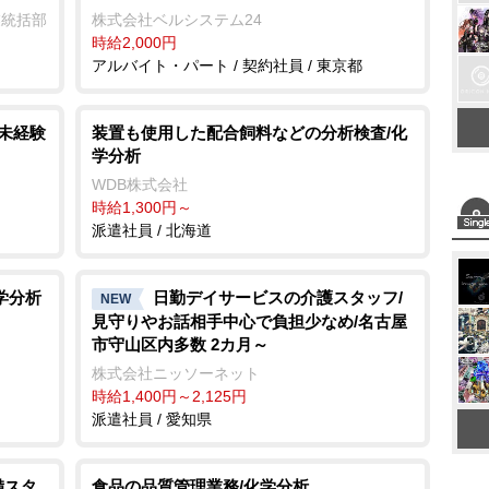
業統括部
株式会社ベルシステム24
時給2,000円
アルバイト・パート / 契約社員 / 東京都
/未経験
装置も使用した配合飼料などの分析検査/化
学分析
WDB株式会社
時給1,300円～
派遣社員 / 北海道
学分析
日勤デイサービスの介護スタッフ/
NEW
見守りやお話相手中心で負担少なめ/名古屋
市守山区内多数 2カ月～
株式会社ニッソーネット
時給1,400円～2,125円
派遣社員 / 愛知県
備スタ
食品の品質管理業務/化学分析