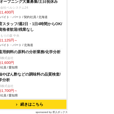
/オープニング大量募集/土日祝休み
会社ベルシステム24
1,400円
バイト・パート / 契約社員 / 北海道
育スタッフ/週2日・1日4時間からOK/
資格者歓迎/残業なし
もりの森 中央
1,125円～
バイト・パート / 北海道
畜用飼料の原料の分析業務/化学分析
B株式会社
1,600円
社員 / 愛知県
油やぽん酢などの調味料の品質検査/
学分析
B株式会社
1,700円～
社員 / 愛知県
続きはこちら
sponsored by 求人ボックス