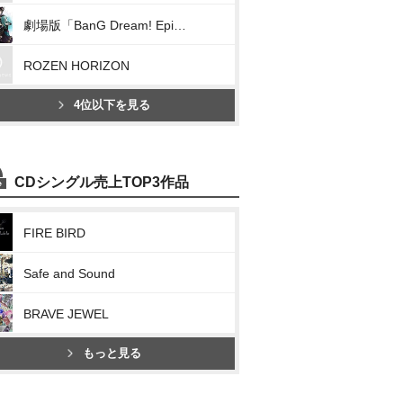
劇場版「BanG Dream! Episode of Roselia」Theme Songs Collection
ROZEN HORIZON
4位以下を見る
CDシングル売上TOP3作品
FIRE BIRD
Safe and Sound
BRAVE JEWEL
もっと見る