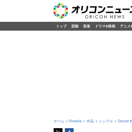
トップ
芸能
音楽
ドラマ&映画
アニメ
ホーム
Roselia
作品
シングル
Dazzle t