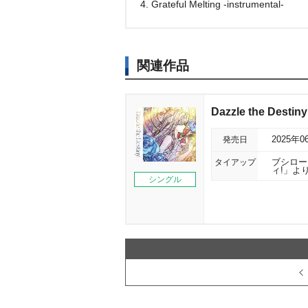
4. Grateful Melting -instrumental-
関連作品
Dazzle the Des
発売日
2025年0
タイアップ
ブシロー
ィ!」よ
シングル