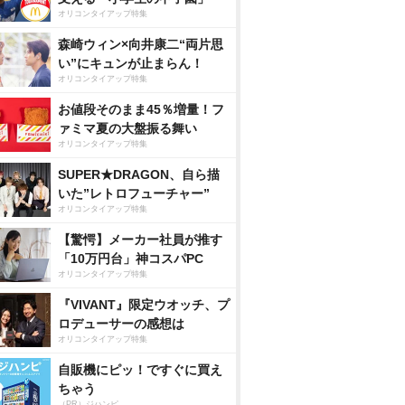
オリコンタイアップ特集
森崎ウィン×向井康二“両片思
い”にキュンが止まらん！
オリコンタイアップ特集
お値段そのまま45％増量！フ
ァミマ夏の大盤振る舞い
オリコンタイアップ特集
SUPER★DRAGON、自ら描
いた”レトロフューチャー”
オリコンタイアップ特集
【驚愕】メーカー社員が推す
「10万円台」神コスパPC
オリコンタイアップ特集
『VIVANT』限定ウオッチ、プ
ロデューサーの感想は
オリコンタイアップ特集
自販機にピッ！ですぐに買え
ちゃう
（PR）ジハンピ