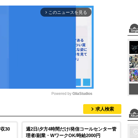
このニュースを見る
arrow_forward_ios
Powered by 
GliaStudios
求人検索
M
u
t
収30
週2日/夕方4時間だけ/発信コールセンター管
理者/副業・WワークOK/時給2000円
e