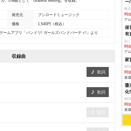
w曲として「Grateful Melting」を収録。
ー
株式
時給
発売元
ブシロードミュージック
アル
価格
1,540円（税込）
保
Egg社ゲームアプリ「バンドリ! ガールズバンドパーティ!」より
有
ぬく
時給
アル
収録曲
家
WD
歌詞
時給
派遣
醤
化
歌詞
WD
時給
派遣
歌詞