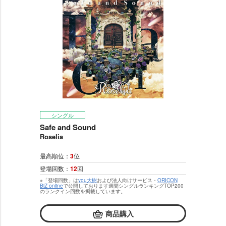
シングル
Safe and Sound
Roselia
最高順位：
3
位
登場回数：
12
回
※「登場回数」は
you大樹
および法人向けサービス・
ORICON
BiZ online
で公開しております週間シングルランキングTOP200
のランクイン回数を掲載しています。
商品購入