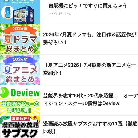
自販機にピッ！ですぐに買えちゃう
（PR）ジハンピ
2026年7月夏ドラマも、注目作＆話題作が
勢ぞろい！
【夏アニメ2026】7月期夏の新アニメを一
挙紹介！
芸能界を志す10代～20代を応援！ オーデ
ィション・スクール情報はDeview
漫画読み放題サブスクおすすめ11選【徹底
比較】