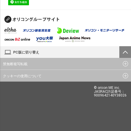
PC版に切り替え
禁無断複写転載
クッキーの使用について
© oricon ME inc.
JASRAC許諾番号：
9009642140Y38026