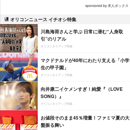
sponsored by 求人ボックス
オリコンニュース イチオシ特集
川島海荷さんと学ぶ 日常に潜む“人身取
引”のリアル
オリコンタイアップ特集
マクドナルドが40年にわたり支える「小学
生の甲子園」
オリコンタイアップ特集
向井康二イケメンすぎ！純愛『（LOVE
SONG）』
オリコンタイアップ特集
お値段そのまま45％増量！ファミマ夏の大
盤振る舞い