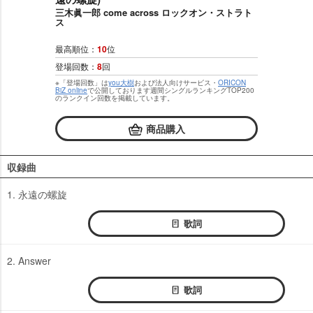
三木眞一郎 come across ロックオン・ストラト
ス
最高順位：
10
位
登場回数：
8
回
※「登場回数」は
you大樹
および法人向けサービス・
ORICON
BiZ online
で公開しております週間シングルランキングTOP200
のランクイン回数を掲載しています。
商品購入
収録曲
1. 永遠の螺旋
歌詞
2. Answer
歌詞