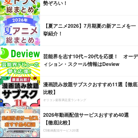
勢ぞろい！
【夏アニメ2026】7月期夏の新アニメを一
挙紹介！
芸能界を志す10代～20代を応援！ オーデ
ィション・スクール情報はDeview
漫画読み放題サブスクおすすめ11選【徹底
比較】
オリコン顧客満足度ランキング
2026年動画配信サービスおすすめ40選
【徹底比較】
CS動画配信サービス20選