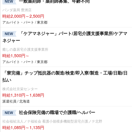
一般薬剤師・薬剤師募集、年齢不問
NEW
パンダ薬局 豊洲店
時給2,000円～2,500円
アルバイト・パート / 東京都
「ケアマネジャー」パート/居宅介護支援事業所/ケアマ
NEW
ネジャー
癒しの森居宅介護支援事業所
時給1,500円～
アルバイト・パート / 東京都
「寮完備」チップ抵抗器の製造/検査/即入寮/製造・工場/日勤/日
払い
株式会社京栄センター
時給1,310円～1,638円
派遣社員 / 北海道
社会保険完備の職場で介護職/ヘルパー
NEW
社会福祉法人ノテ福祉会 看護小規模多機能型居宅介護ノテ北野
時給1,085円～1,135円