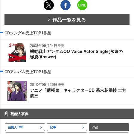
作品一覧を見る
CDシングル売上TOP1作品
2008年09月24日発売
機動戦士ガンダムOO Voice Actor Single(永遠の
螺旋/Answer)
CDアルバム売上TOP1作品
2010年05月26日発売
アニメ「薄桜鬼」キャラクターCD 幕末花風抄 土方
歳三
芸能人事典
芸能人TOP
記事
作品