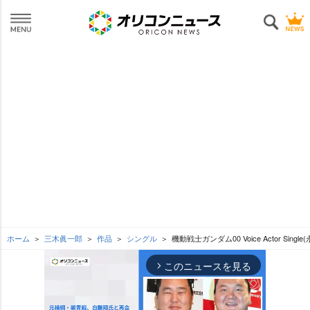
ホーム
三木眞一郎
作品
シングル
機動戦士ガンダム00 Voice Actor Singl
このニュースを見る
arrow_forward_ios