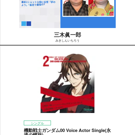
三木眞一郎
みきしんいちろう
M
u
t
e
シングル
機動戦士ガンダム00 Voice Actor Single(永
遠の螺旋)