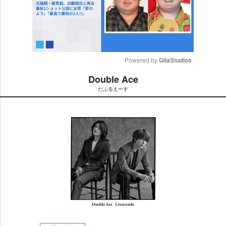
Powered by 
GliaStudios
Double Ace
M
だぶるえーす
u
t
e