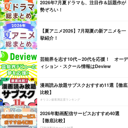
2026年7月夏ドラマも、注目作＆話題作が
勢ぞろい！
【夏アニメ2026】7月期夏の新アニメを一
挙紹介！
芸能界を志す10代～20代を応援！ オーデ
ィション・スクール情報はDeview
漫画読み放題サブスクおすすめ11選【徹底
比較】
オリコン顧客満足度ランキング
2026年動画配信サービスおすすめ40選
【徹底比較】
CS動画配信サービス20選