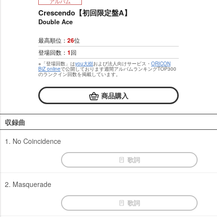
アルバム
Crescendo【初回限定盤A】
Double Ace
最高順位：
26
位
登場回数：
1
回
※「登場回数」は
you大樹
および法人向けサービス・
ORICON
BiZ online
で公開しております週間アルバムランキングTOP300
のランクイン回数を掲載しています。
商品購入
収録曲
1. No Coincidence
歌詞
2. Masquerade
歌詞