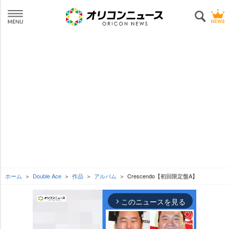
ホーム
Double Ace
作品
アルバム
Crescendo【初回限定盤A】
このニュースを見る
arrow_forward_ios