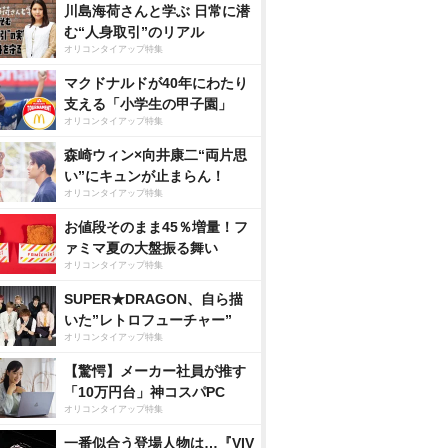
川島海荷さんと学ぶ 日常に潜
む“人身取引”のリアル
オリコンタイアップ特集
マクドナルドが40年にわたり
支える「小学生の甲子園」
オリコンタイアップ特集
森崎ウィン×向井康二“両片思
い”にキュンが止まらん！
オリコンタイアップ特集
お値段そのまま45％増量！フ
ァミマ夏の大盤振る舞い
オリコンタイアップ特集
SUPER★DRAGON、自ら描
いた”レトロフューチャー”
オリコンタイアップ特集
【驚愕】メーカー社員が推す
「10万円台」神コスパPC
オリコンタイアップ特集
一番似合う登場人物は…『VIV