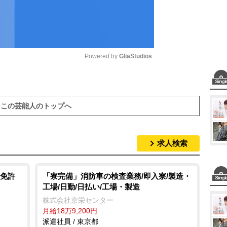
Powered by 
GliaStudios
M
u
この芸能人のトップへ
t
e
求人検索
免許
「寮完備」消防車の検査業務/即入寮/製造・
工場/日勤/日払い/工場・製造
株式会社京栄センター
月給18万9,200円
派遣社員 / 東京都