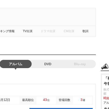
キング情報
TV出演
ドラマ出演
CM出演
歌詞
アルバム
DVD
Blu-ray
「
午
株式
郷
時給
43
3
4月12日
最高順位
登場回数
位
週
アル