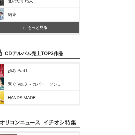
北のたずね人
約束
もっと見る
CDアルバム売上TOP3作品
歩み Part1
繋ぐ Vol.3 ～カバー・ソングス Ⅲ Elements～
HANDS MADE