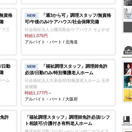
/無資格
「週3から可」調理スタッフ/無資格
NEW
備
可/午後のみ/ケアハウス/社会保障完備
イフ三
社会福祉法人上磯清風会/ケアハウス そよかぜ
時給1,075円
アルバイト・パート / 北海道
/日勤
「福祉調理スタッフ」調理師免許
NEW
備
必須/日勤のみ/特別養護老人ホーム
ホーム
社会福祉法人大泉会/特別養護老人ホーム 玉井
泉陽園
時給1,177円～
アルバイト・パート / 大阪府
免許
「福祉調理スタッフ」調理師免許必須/シフ
ト相談可/介護付き有料老人ホーム
株式会社川島コーポレーション/サニーライフ