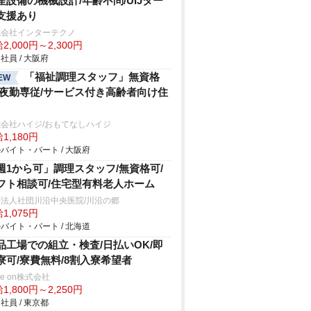
産設備の機械設計/年齢不問/UIJター
支援あり
式会社インターテクノ
2,000円～2,300円
社員 / 大阪府
「福祉調理スタッフ」無資格
EW
/夜勤専従/サービス付き高齢者向け住
会社ハイジ/おもてなしハイジ
1,180円
バイト・パート / 大阪府
週1から可」調理スタッフ/無資格可/
フト相談可/住宅型有料老人ホーム
法人社団川沿中央医院/川沿の郷
1,075円
バイト・パート / 北海道
品工場での組立・検査/日払いOK/即
寮可/寮費無料/8割入寮希望者
ve on株式会社
1,800円～2,250円
社員 / 東京都