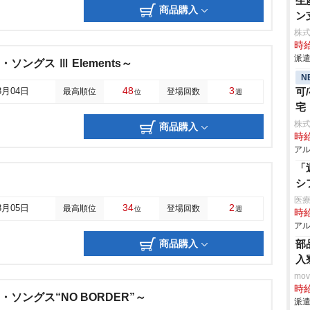
生
商品購入
ン
株
時給
派遣
ー・ソングス Ⅲ Elements～
N
48
3
可
8月04日
最高順位
登場回数
位
週
宅
株式
商品購入
時給
アル
「
シ
医療
34
2
8月05日
最高順位
登場回数
位
週
時給
アル
商品購入
部
入
mo
時給
ー・ソングス“NO BORDER”～
派遣