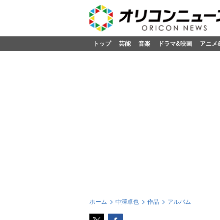
トップ
芸能
音楽
ドラマ&映画
アニメ
ホーム
中澤卓也
作品
アルバム