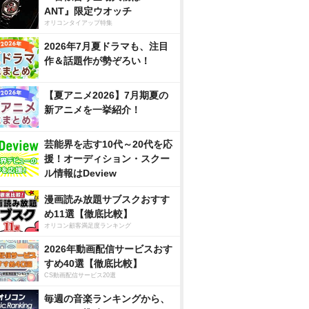
ANT』限定ウオッチ
オリコンタイアップ特集
2026年7月夏ドラマも、注目
作＆話題作が勢ぞろい！
【夏アニメ2026】7月期夏の
新アニメを一挙紹介！
芸能界を志す10代～20代を応
援！オーディション・スクー
ル情報はDeview
漫画読み放題サブスクおすす
め11選【徹底比較】
オリコン顧客満足度ランキング
2026年動画配信サービスおす
すめ40選【徹底比較】
CS動画配信サービス20選
毎週の音楽ランキングから、