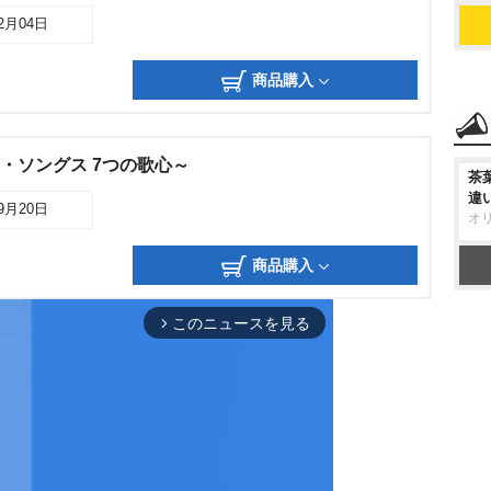
12月04日
商品購入
バー・ソングス 7つの歌心～
茶
違
09月20日
オ
商品購入
このニュースを見る
arrow_forward_ios