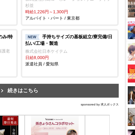
杉並
時給1,226円～1,300円
アルバイト・パート / 東京都
のみ/特
手持ちサイズの基板組立/寮完備/日
NEW
払い/工場・製造
養護老
株式会社日本ケイテム
日給8,000円
派遣社員 / 愛知県
続きはこちら
sponsored by 求人ボックス