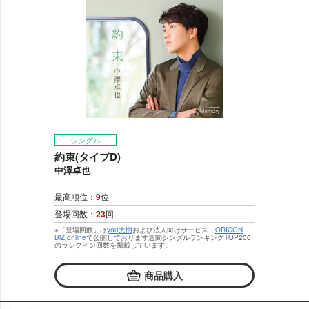
シングル
約束(タイプD)
中澤卓也
最高順位：
9
位
登場回数：
23
回
※「登場回数」は
you大樹
および法人向けサービス・
ORICON
BiZ online
で公開しております週間シングルランキングTOP200
のランクイン回数を掲載しています。
商品購入