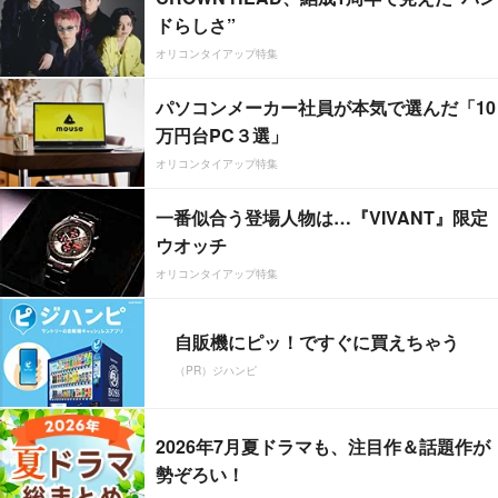
ドらしさ”
オリコンタイアップ特集
パソコンメーカー社員が本気で選んだ「10
万円台PC３選」
オリコンタイアップ特集
一番似合う登場人物は…『VIVANT』限定
ウオッチ
オリコンタイアップ特集
自販機にピッ！ですぐに買えちゃう
（PR）ジハンピ
2026年7月夏ドラマも、注目作＆話題作が
勢ぞろい！