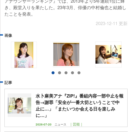
アナウンサーランキング』では、2013年より5年連続1位に輝
き、殿堂入りを果たした。23年3月、俳優の中村倫也と結婚し
たことを発表。
2023-12-11 更新
画像
記事
水卜麻美アナ『ZIP!』番組内容一部中止を報
告→謝罪「安全が一番大切ということで中
止に…」「またいつか会える日を楽しみ
に…」
｜芸能｜
2026-07-20
ニュース