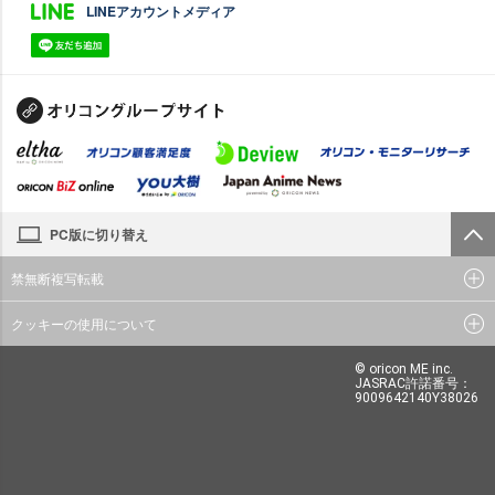
LINEアカウントメディア
PC版に切り替え
禁無断複写転載
クッキーの使用について
© oricon ME inc.
JASRAC許諾番号：
9009642140Y38026