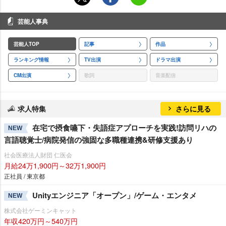
芸能人事典
芸能人TOP
記事
作品
ランキング情報
TV出演
ドラマ出演
CM出演
歌詞
音楽配信
求人特集
さらに見る
在宅で摂食嚥下・失語症アプローチを実践!訪問リハの
NEW
言語聴覚士/病院発信の強固な多職種連携&研修支援あり
社会医療法人財団 仁医会
月給24万1,900円～32万1,900円
正社員 / 東京都
Unityエンジニア「オープン」/ゲーム・エンタメ
NEW
株式会社ゲーミンキャット
年収420万円～540万円