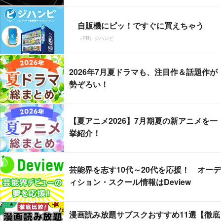
自販機にピッ！ですぐに買えちゃう
（PR）ジハンピ
2026年7月夏ドラマも、注目作＆話題作が
勢ぞろい！
【夏アニメ2026】7月期夏の新アニメを一
挙紹介！
芸能界を志す10代～20代を応援！ オーデ
ィション・スクール情報はDeview
漫画読み放題サブスクおすすめ11選【徹底