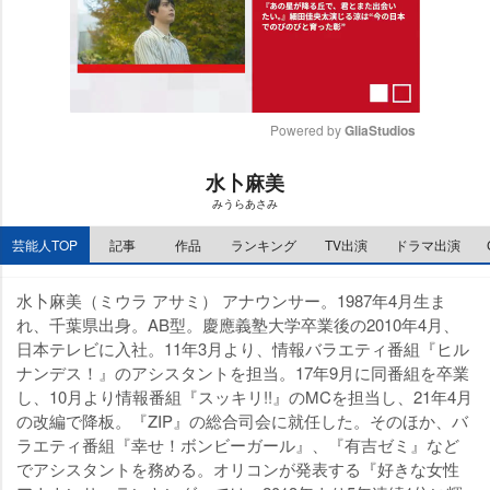
Powered by 
GliaStudios
M
水卜麻美
u
みうらあさみ
t
e
芸能人TOP
記事
作品
ランキング
TV出演
ドラマ出演
水卜麻美（ミウラ アサミ） アナウンサー。1987年4月生ま
れ、千葉県出身。AB型。慶應義塾大学卒業後の2010年4月、
日本テレビに入社。11年3月より、情報バラエティ番組『ヒル
ナンデス！』のアシスタントを担当。17年9月に同番組を卒業
し、10月より情報番組『スッキリ!!』のMCを担当し、21年4月
の改編で降板。『ZIP』の総合司会に就任した。そのほか、バ
ラエティ番組『幸せ！ボンビーガール』、『有吉ゼミ』など
でアシスタントを務める。オリコンが発表する『好きな女性