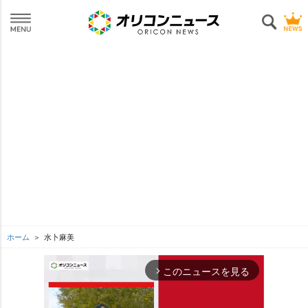
ホーム
水卜麻美
このニュースを見る
arrow_forward_ios