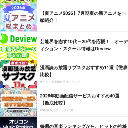
【夏アニメ2026】7月期夏の新アニメを一
挙紹介！
芸能界を志す10代～20代を応援！ オーデ
ィション・スクール情報はDeview
漫画読み放題サブスクおすすめ11選【徹底
比較】
オリコン顧客満足度ランキング
2026年動画配信サービスおすすめ40選
【徹底比較】
CS動画配信サービス20選
毎週の音楽ランキングから、ヒットの推移