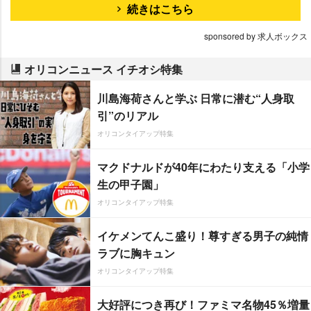
続きはこちら
sponsored by 求人ボックス
オリコンニュース イチオシ特集
川島海荷さんと学ぶ 日常に潜む“人身取
引”のリアル
オリコンタイアップ特集
マクドナルドが40年にわたり支える「小学
生の甲子園」
オリコンタイアップ特集
イケメンてんこ盛り！尊すぎる男子の純情
ラブに胸キュン
オリコンタイアップ特集
大好評につき再び！ファミマ名物45％増量