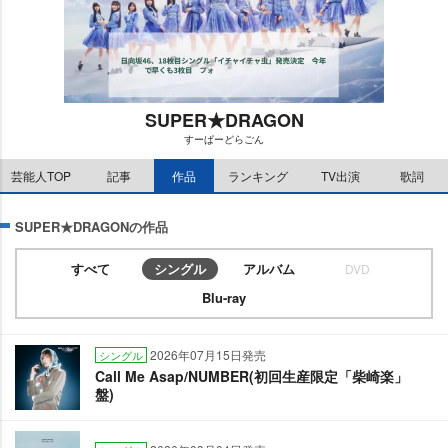
SUPER★DRAGON
すーぱーどらごん
M
芸能人TOP
記事
作品
ランキング
TV出演
歌詞
u
t
e
SUPER★DRAGONの作品
すべて
シングル
アルバム
DVD
Blu-ray
2026年07月15日発売
シングル
Call Me Asap/NUMBER(初回生産限定「柴崎楽」
盤)