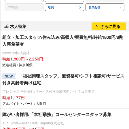
CM出演
歌詞
音楽配信
求人特集
さらに見る
組立・加工スタッフ/住み込み/高収入/寮費無料/時給1800円/8割
入寮希望者
move on株式会社
時給1,800円～2,250円
派遣社員 / 神奈川県
「福祉調理スタッフ」無資格可/シフト相談可/サービス
NEW
付き高齢者向け住宅
プレシャス 合同会社/サービス付き高齢者向け住宅 コスモス
時給1,177円
アルバイト・パート / 大阪府
障がい者採用/「本社勤務」コールセンタースタッフ募集
Audi Volkswagen Retail Japan株式会社
年収264万円～384万円